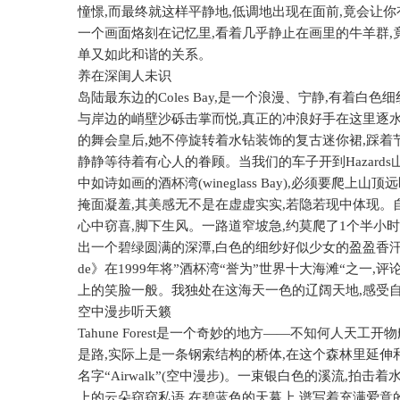
憧憬
,
而最终就这样平静地
,
低调地出现在面前
,
竟会让你
一个画面烙刻在记忆里
,
看着几乎静止在画里的牛羊群
,
单又如此和谐的关系。
养在深闺人未识
岛陆最东边的
Coles Bay,
是一个浪漫、宁静
,
有着白色细
与岸边的峭壁沙砾击掌而悦
,
真正的冲浪好手在这里逐
的舞会皇后
,
她不停旋转着水钻装饰的复古迷你裙
,
踩着
静静等待着有心人的眷顾。当我们的车子开到
Hazards
中如诗如画的酒杯湾
(wineglass Bay),
必须要爬上山顶远
掩面凝羞
,
其美感无不是在虚虚实实
,
若隐若现中体现。
心中窃喜
,
脚下生风。一路道窄坡急
,
约莫爬了
1
个半小时
出一个碧绿圆满的深潭
,
白色的细纱好似少女的盈盈香
de
》在
1999
年将”酒杯湾“誉为”世界十大海滩“之一
,
评
上的笑脸一般。我独处在这海天一色的辽阔天地
,
感受
空中漫步听天籁
Tahune Forest
是一个奇妙的地方——不知何人天工开物
是路
,
实际上是一条钢索结构的桥体
,
在这个森林里延伸
名字“
Airwalk
”
(
空中漫步
)
。一束银白色的溪流
,
拍击着
上的云朵窃窃私语
,
在碧蓝色的天幕上
,
谱写着充满爱意