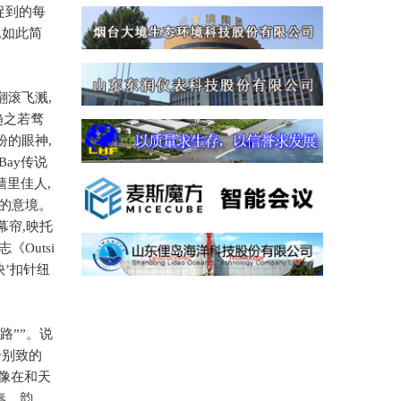
捉到的每
,
如此简
翻滚飞溅
,
趋之若骛
盼的眼神
,
 Bay
传说
墙里佳人
,
的意境。
幕帘
,
映托
志《
Outsi
快’扣针纽
路””。说
个别致的
像在和天
奏、韵