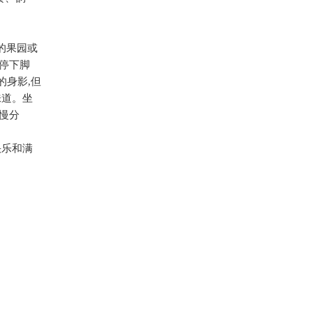
的果园或
停下脚
的身影
,
但
味道。坐
慢分
快乐和满