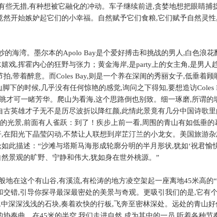
有些无措
,
有种想被它融化的冲动。车子继续前进
,
贪婪地想把眼睛捕
竟然开始嫉妒起它们的小幸福。自然赋予它们食粮
,
它们赋予自然灵性
纱的海湾。墨尔本的
Apolo Bay
是个爱好搏击和挑战的男人
,
白色浪花
水嬉戏
,
挥霍内心的狂野与张力；黄金海岸
,
是
party
上的女主角
,
是男人
节拍
,
带着醉意。而
Coles Bay,
则是一个养在深闺的秀丽女子
,
低垂着顾
山脚下的时候
,
几乎没有任何惊艳的感觉
,
询问之下得知
,
要想造访
Coles
眺才可一睹芳华。爬山为看海
,
这个思路倒也别致。细一琢磨
,
所谓的
自古英雄才子无不是历尽波折以降红颜
,
此情此景竟有几分中国诗歌里
的光景
,
前面有人雀跃：到了！疾步上前一看
,
周围的青山有如低垂的
汗
,
在阳光下晶莹闪动
,
不禁让人联想到岸芷汀兰的小龙女。美国旅游杂
论如此描述：“沙滩与塔斯马海形成轮廓分明的半月形状
,
犹如‘
祝
君愉
自然景观的旷野、宁静和伟大
,
犹如身在世外桃源。”
般地在这个有山谷
,
有溪流
,
有松涛的地方凌空架起一座离地
45
米高的“
和交错
,
引导你探寻最深最密处的美景与奇观。更吸引我们的是
,
它有
水中深深浅浅的石块
,
奏着欢快的行板
,
飞奔至密林深处。远处的青山好
的协奏曲。在
45
米的半空
,
我们走进自然
,
成为其中的一员
,
听着各种节