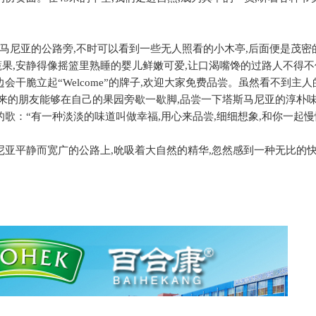
马尼亚的公路旁
,
不时可以看到一些无人照看的小木亭
,
后面便是茂密
蔬果
,
安静得像摇篮里熟睡的婴儿鲜嫩可爱
,
让口渴嘴馋的过路人不得不
边会干脆立起“
Welcome
”的牌子
,
欢迎大家免费品尝。虽然看不到主人
来的朋友能够在自己的果园旁歇一歇脚
,
品尝一下塔斯马尼亚的淳朴
的歌：“有一种淡淡的味道叫做幸福
,
用心来品尝
,
细细想象
,
和你一起慢
尼亚平静而宽广的公路上
,
吮吸着大自然的精华
,
忽然感到一种无比的