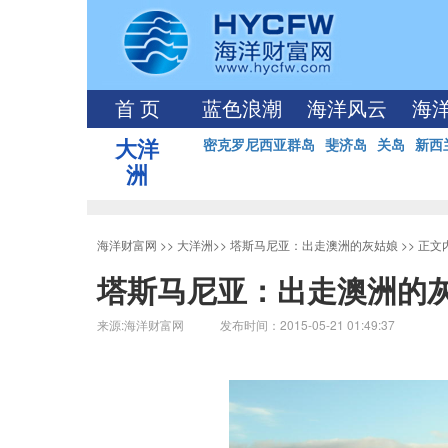
首 页
蓝色浪潮
海洋风云
海
大洋
密克罗尼西亚群岛
斐济岛
关岛
新西
洲
海洋财富网
>>
大洋洲
>>
塔斯马尼亚：出走澳洲的灰姑娘
>> 正文
塔斯马尼亚：出走澳洲的
来源:海洋财富网 发布时间：2015-05-21 01:49:37