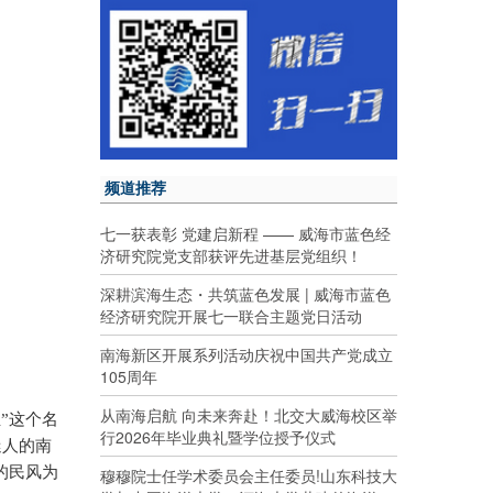
频道推荐
七一获表彰 党建启新程 —— 威海市蓝色经
济研究院党支部获评先进基层党组织！
深耕滨海生态・共筑蓝色发展 | 威海市蓝色
经济研究院开展七一联合主题党日活动
南海新区开展系列活动庆祝中国共产党成立
105周年
从南海启航 向未来奔赴！北交大威海校区举
”这个名
行2026年毕业典礼暨学位授予仪式
迷人的南
的民风为
穆穆院士任学术委员会主任委员!山东科技大