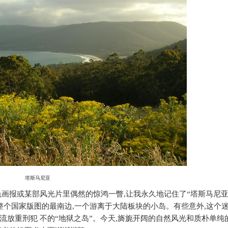
塔斯马尼亚
色画报或某部风光片里偶然的惊鸿一瞥
,
让我永久地记住了“塔斯马尼亚
整个国家版图的最南边
,
一个游离于大陆板块的小岛。有些意外
,
这个
放重刑犯 不的“地狱之岛”。今天
,
旖旎开阔的自然风光和质朴单纯