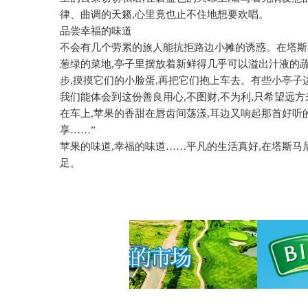
律、曲调的天籁
,
心里竟也止不住地想要欢唱。
品尝幸福的味道
不会有几个劳累的旅人能抗拒路边小摊的诱惑。在塔斯
葱绿的菜地
,
亭子里摆放着新鲜得几乎可以溢出汁液的
步
,
摸摸它们的小脸蛋
,
再把它们抱上车去。有些小亭子
我们能体会到这份善良用心
,
不图财
,
不为利
,
只希望远方
在车上
,
苹果的香甜在唇齿间荡漾
,
耳边又响起那首好听
享……”
苹果的味道
,
幸福的味道……平凡的生活真好
,
在塔斯马
足。