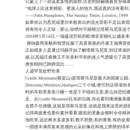
它蒙上了一层温柔多情的面纱
,
历史的阴霾随着异乡倾
“地球上比这更精彩、更迷人的地方
,
我还真的没有看到
——
John Humphries, The Sunday Times, London, 1999
如果你认为悉尼或墨尔本散发出的流光异彩不足以表现
得有些令人乏味；那么
,
你绝对不能错过塔斯马尼亚这
2004
年
5
月
14
日
,
一场盛况空前的欧洲皇室婚礼让越多来
·唐纳森用美貌和智慧征服了高贵英俊的丹麦王储弗雷
正如很多人是通过玛丽开始了解塔斯马尼亚
,
到过塔省
娘
,
以其端庄典雅又不失质朴平和的迷人气质吸引了高
撩发梢间已静静流出……
人迹罕至处野性美
Cradle Mountain(
摇篮山
)
是塔斯马尼亚最大的国家公园
,
Deloraine,Westbury,Hadspen
三个小城
,
便可到达塔省知
时的车程里美美小睡一觉是个不错的主意
,
那么你恐怕
足。从
Cradle Mountain
往东的沿路
,
你会看到澳洲最美
会禁不住感慨
,
这就是塔斯马尼亚
,
这就是我来这里的原
记得再疲惫也要向窗外看看
,
眼前的景象会顿时令你精
地吃草
,
远近树木多姿多彩
,
数不胜数
,
有的青葱
,
有的金黄
一团团丰满而富有质感的云朵好像在和地上胖胖的绵羊