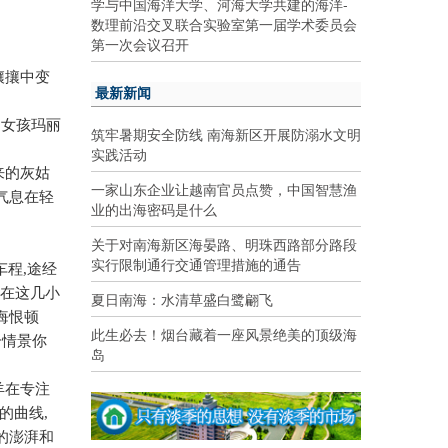
学与中国海洋大学、河海大学共建的海洋-
数理前沿交叉联合实验室第一届学术委员会
第一次会议召开
攘攘中变
最新新闻
民女孩玛丽
筑牢暑期安全防线 南海新区开展防溺水文明
。
实践活动
来的灰姑
一家山东企业让越南官员点赞，中国智慧渔
气息在轻
业的出海密码是什么
关于对南海新区海晏路、明珠西路部分路段
实行限制通行交通管理措施的通告
车程
,
途经
在这几小
夏日南海：水清草盛白鹭翩飞
悔恨顿
此生必去！烟台藏着一座风景绝美的顶级海
个情景你
岛
羊在专注
的曲线
,
的澎湃和