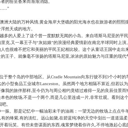
慕者的纷至沓来而渐渐消隐。
……”
澳洲大陆的万种风情
,
黄金海岸大堡礁的阳光海水也在旅游者的熙熙
个浑然天成的地方。
越多的人爱上了这个曾一度默默无闻的小岛。来自塔斯马尼亚的平
德里克
,
又一幕王子与“灰姑娘”的浪漫经典爱情剧在南北半球同时上演
的人也很难不把它和美丽的平民王妃相比较。这个从童话王国中走出
贵的王子。就像毫不张扬的塔斯马尼亚
,
浓浓的原始魅力与庄重的现代
位于整个岛的中部地区。从
Cradle Mountain
向东行驶不到
3
个小时的
名的小型食品工业城市
Lanceston
。虽然两个地方相隔不算近
,
但若以为
要像我的旅伴那样
,
至今仍为与周公相约竟错过难得一见的良辰佳景而
最本色的牧场
,
不是一个两个
,
而是几公里连成一片
,
非常壮观。看到这
因吧。
神一振。那是记忆中一幅油彩未干的油画：一望无边的牧场上点点牛
,
有的绛紫
,
有的淡红。远山如黛
,
在碧蓝纯净的天空中划出一道道温柔
开着玩笑。有些未曾谋面的东西
,
魂萦梦绕着你许久
,
不停地激起心底