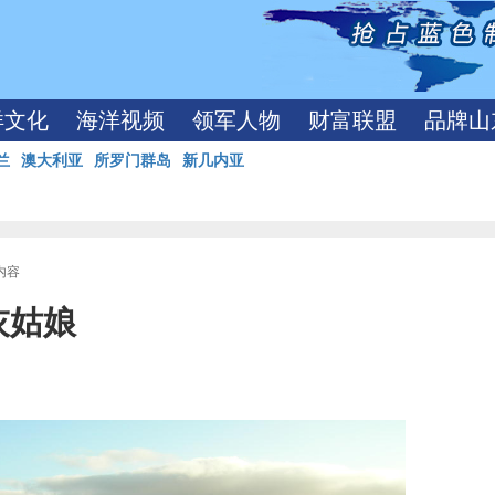
洋文化
海洋视频
领军人物
财富联盟
品牌山
兰
澳大利亚
所罗门群岛
新几内亚
内容
灰姑娘