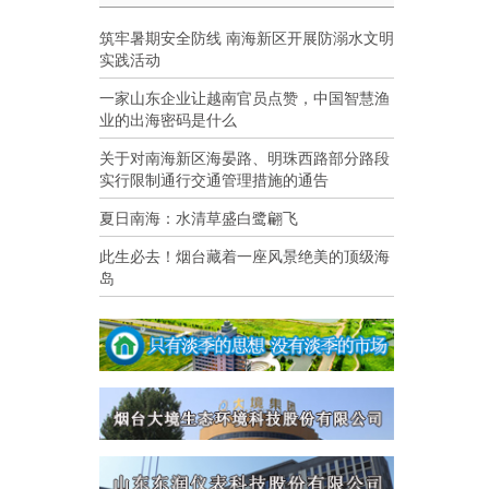
筑牢暑期安全防线 南海新区开展防溺水文明
实践活动
一家山东企业让越南官员点赞，中国智慧渔
业的出海密码是什么
关于对南海新区海晏路、明珠西路部分路段
实行限制通行交通管理措施的通告
夏日南海：水清草盛白鹭翩飞
此生必去！烟台藏着一座风景绝美的顶级海
岛