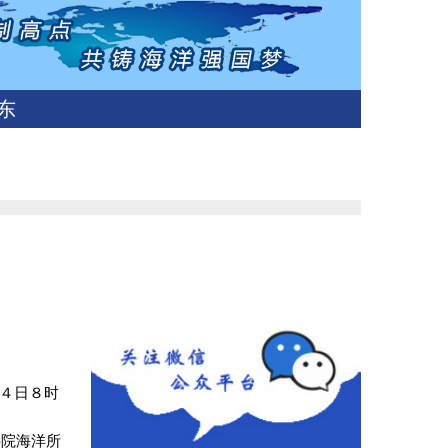
东
２４日８时
科院海洋所