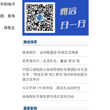
化学和海洋
水团、黄海
制，获取近
频道推荐
南海新区：金鸡菊盛放 绘就生态画卷
世界海洋日｜走进长岛，邂逅“果冻”海
中国工程院院士侯保荣领衔专家团队作主旨
分享，“侨连五洲 智汇青岛”海洋科技创新主
题沙龙举办
今日芒种 | 忙有所得，遇见长岛好时光
南海新区开展世界环境日宣传活动
最新新闻