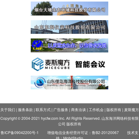
关于我们
|
服务条款
|
联系方式
|
广告服务
|
商务洽谈
|
工作机会
|
版权所有
|
麦斯魔方
Copyright © 2004-2021 hycfw.com Inc. All Rights Reserved. 山东海洋网络科技有限
公司 版权所有
鲁ICP备09042200号-1
增值电信业务经营许可证：鲁B2-20120067
技术支
持：MofyiStudio