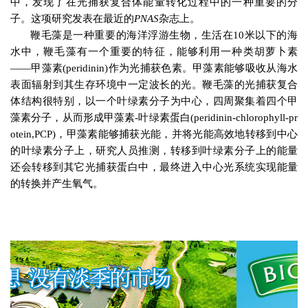
中，发现了在光捕获复合体能量转化过程中的一种重要的分
子。这项研究发表在最近的
PNAS
杂志上。
鞭毛藻是一种重要的海洋浮游生物，生活在
10
米
以下的海
水中，鞭毛藻有一个重要的特征，能够利用一种类胡萝卜素
——甲藻素
(peridinin)
作为光捕获色素。甲藻素能够吸收从海水
表面辐射到其生存环境中一定波长的光。鞭毛藻的光捕获复合
体结构很特别，以一个叶绿素分子为中心，四周聚集着四个甲
藻素分子，从而形成甲藻素
-
叶绿素蛋白
(peridinin-chlorophyll-pr
otein,PCP)
，甲
藻
素能够捕获光能，并将光能高效地转移到中心
的叶绿素分子上，研究人员推测，转移到叶绿素分子上的能量
还会转移到其它光捕获蛋白中，最终进入中心光系统实现能量
的转换并产生氧气。