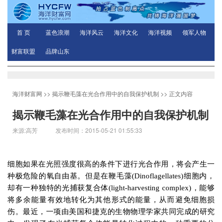
首 页
蓝色浪潮
海洋风云
海洋文化
海洋视频
领军人物
财富联盟
品牌山东
海洋财富网
>>
揭示鞭毛藻在光合作用中的自我保护机制
>> 正文内容
揭示鞭毛藻在光合作用中的自我保护机制
来源:高芳 发布时间：2015-05-21 01:55:33
细胞如果在光照强度很高的条件下进行光合作用，将会产生一
种极危险的氧自由基。但是在鞭毛
藻
(Dinoflagellates)
细胞内，
却有一种独特的光捕获复合体
(light-harvesting
complex)
，能够
将多余能量有效地转化为其他形式的能量，从而避免细胞损
伤。最近，一项由美国和捷克的生物物理学家共同完成的研究