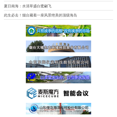
夏日南海：水清草盛白鹭翩飞
此生必去！烟台藏着一座风景绝美的顶级海岛