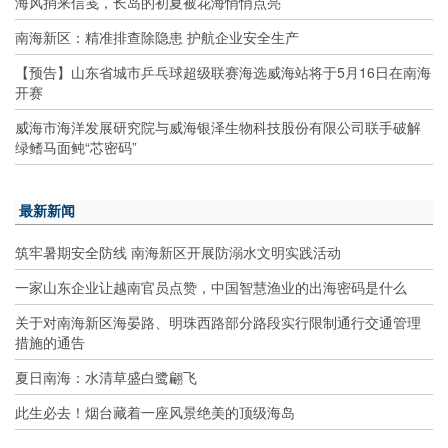
海风捎来信笺，长岛的初夏被花海悄悄点亮
南海新区：精准排查除隐患 护航企业安全生产
【预告】山东省城市乒乓球超级联赛海选威海站将于5月16日在南海
开赛
威海市海洋发展研究院与威海银泽生物科技股份有限公司联手破解
绿鳍马面鲀“芯密码”
最新新闻
筑牢暑期安全防线 南海新区开展防溺水文明实践活动
一家山东企业让越南官员点赞，中国智慧渔业的出海密码是什么
关于对南海新区海晏路、明珠西路部分路段实行限制通行交通管理
措施的通告
夏日南海：水清草盛白鹭翩飞
此生必去！烟台藏着一座风景绝美的顶级海岛