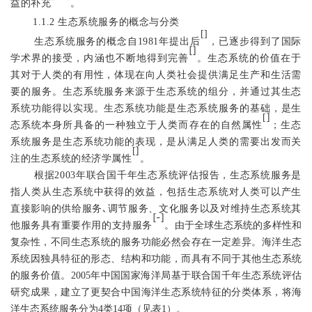
益的补充
。
1.1.2
生态系统服务的概念与分类
[
]
生态系统服务的概念自
1981
年提出后
，已逐步得到了国际
[
]
学术界的接受，内涵也不断地得到完善
。生态系统的价值在于
其对于人类的有用性，体现在向人类社会提供满足生产和生活需
要的服务。
生态系统服务来源于生态系统
的
组分，
并通过其
生态
系统功能得以实现
。生态系统功能是生态系统服务的基础，
是生
]
[
态系统本身所具备的一种独立于人类而存在的自然属性
；
生态
系统
服务是生态系统功能的表现，是
从满足人类的需要出发而关
]
[
注的生态系统的经济学属性
。
根据
2003
年联合国千年生态系统评估报告，生态系统服务是
指人类从生态系统中获得的效益，包括生态系统对人类可以产生
､
直接影响的供给服务
调节服务、文化服务以及对维持生态系统其
[
-
]
他服务具有重要作用的支持服务
。
由于全球生态系统的多样性和
复杂性，不同
生态系统
的
服务
功能必然
会
存在一定差异
。海洋生态
系统
因独具特征的
形态、结构和功能，
而
具有
不同于
其他生态系统
的服务
价值。
2005
年中国国家海洋局基于联合国千年生态系统评估
研究成果，建立了更契合中国海洋生态系统特征的分类体系，将海
洋生态系统服务分为
4
类
14
项（见表
1
）。