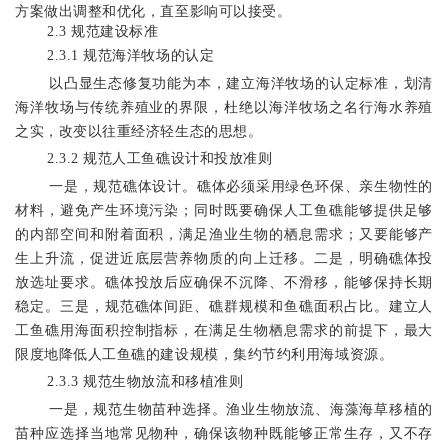
方案
做出调整和优化，直至影响可以接受。
2.3
规范
建设标准
2.3.1
规范海洋牧场的认定
以凸显生态修复功能为本，建立海洋牧场的认定标准，划清
海洋牧场与传统养殖业的界限，杜绝以海洋牧场之名行海水养殖
之实，改变以往重经济轻生态的思想。
2.3.2
规范人工鱼礁设计和投放准则
一是，规范礁体设计。礁体必须采用绿色环保、亲生物性的
材料，避免产生环境污染；同时既要确保人工鱼礁能够提供足够
的内部空间和附着面积，满足渔业生物的栖息需求；又要能够产
生上升流，促进
近底层营养物质
的
向上迁移
。二是，明确礁体投
放选址要求。礁体投放后应确保不沉降、不滑移，能够保持长期
稳定。三是，规范礁体间距、礁群规模和鱼礁面积占比。建立人
工鱼礁用海面积控制指标，在满足生物栖息需求的前提下，最大
限度地降低人工鱼礁的建设规模，集约节约利用海域资源。
2.3.3
规范生物放流和移植准则
一是，规范生物苗种选择。渔业生物放流、海藻海草移植的
苗种应选择当地常见物种，确保该物种既能够正常生存，又不存