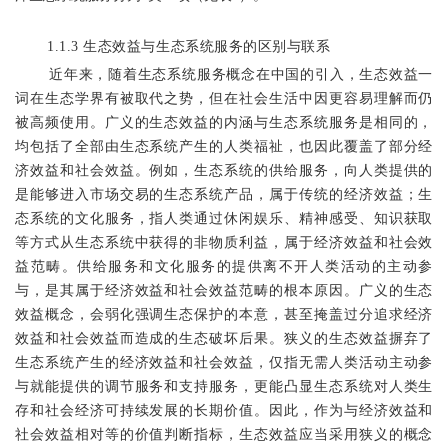
1.1.3
生态效益与生态系统服务的区别与联系
近年来，随着生态系统服务概念在中国的引入，生态效益一
词在生态学界有被取代之势，但在社会生活中因更容易理解而仍
被高频使用。广义的生态效益的内涵与生态系统服务是相同的，
均包括了全部由生态系统产生的人类福祉，也因此覆盖了部分经
济效益和社会效益。例如，生态系统的供给服务，向人类提供的
是能够进入市场交易的生态系统产品，属于传统的经济效益；生
态系统的文化服务，
指
人类
通过
休闲
娱乐、精神感受、知识获取
等方式从生态系统中获得的非物质利益，
属于经济效益和社会效
益范畴。供给服务和文化服务的提供离不开人类活动的主动参
与，是其属于经济效益和社会效益范畴的根本原因。广义的生态
效益概念，会弱化强调生态保护的本意，甚至掩盖过分追求经济
效益和社会效益而造成的生态破坏后果。狭义的生态效益摒弃了
生态系统产生的经济效益和社会效益，仅指无需人类活动主动参
与就能提供的调节服务和支持服务，更能凸显生态系统对人类生
存和社会经济可持续发展的长期价值。因此，作为与经济效益和
社会效益相对等的价值判断指标，生态效益应当采用狭义的概念