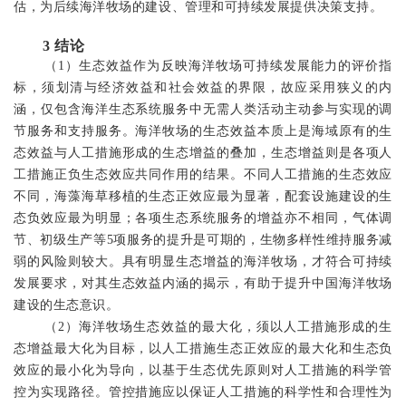
估，
为后续
海洋牧场的
建设
、
管理
和可持续发展
提供决策支持。
3
结论
（
1
）生态效益作为反映海洋牧场可持续发展能力的评价指
标，须划清与经济效益和社会效益的界限，故应采用狭义的内
涵，仅包含海洋生态系统服务中无需人类活动主动参与实现的调
节服务和支持服务。海洋牧场
的
生态效益本质上是海域原有的生
态效益与人工措施形成的生态增益的叠加，生态增益则是各项人
工措施正负生态效应共同作用的结果。不同人工措施的生态效应
不同，海藻海草移植的生态正效应最为显著，配套设施建设的生
态负效应最为明显；各项生态系统服务的增益亦不相同，气体调
节、初级生产等
5
项服务的提升是可期的，生物多样性维持服务减
弱的风险则较大。具有明显生态增益的海洋牧场，才符合可持续
发展要求，对其生态效益内涵的揭示，有助于提升中国海洋牧场
建设的生态意识。
（
2
）海洋牧场生态效益的最大化，须以人工措施形成的生
态增益最大化为目标，以人工措施生态正效应的最大化和生态负
效应的最小化为导向，以基于
生态优先原则对人工措施的科学管
控为实现路径。
管控措施应以保证人工措施的科学性和合理性为