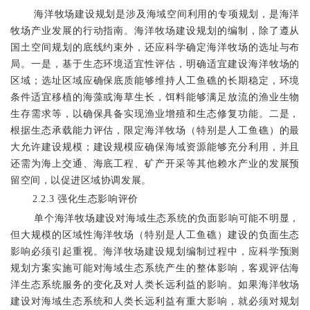
海洋牧场建设规划是涉及海域空间利用的专项规划，是海洋
牧场产业发展的行动指南。海洋牧场建设规划的编制，除了遵从
国土空间规划的底线约束外，还应科学确定海洋牧场的
选址
与布
局。一是，基于生态环境适宜性评估，明确适宜建设海洋牧场的
区域；选址区域应确保底质能够维持人工鱼礁的长期稳定，环境
条件适宜移植的海藻或海草生长，饵料能够满足放流的渔业生物
生存需求等，以确保具备实现渔业增殖和生态修复功能。二是，
根据生态承载能力评估，限定海洋牧场（特别是人工鱼礁）的最
大允许建设规模；建设规模应确保海域资源能够充分利用，并且
还需为海上交通、海底工程、矿产开采等其他赖水产业的发展预
留空间，以促进区域协调发展。
2.2.3
强化生态影响评价
单个海洋牧场建设对海域生态系统的负面影响可能不明显，
但大规模的区域性海洋牧场（特别是人工鱼礁）建设的负面生态
影响必须引起重视。海洋牧场建设规划编制过程中，应科学预测
规划方案实施可能对海域生态系统产生的整体影响，客观评估海
洋生态系统服务的变化及对人类长远利益的影响。如果海洋牧场
建设对海域生态系统和人类长远利益有重大影响
，就必须对
规划