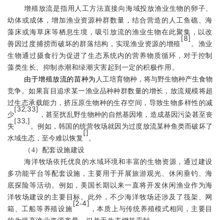
增殖放流是指用人工方法直接向海域投放渔业生物的卵子、
幼体或成体
，
增加
渔业资源
种群数量
，结合营造的人工鱼礁、海
藻床或海草床等栖息生境，吸引放流的渔业生物在此聚集，以
改
[
8
]
善
因过度捕捞而破坏的
群落结构，
实现渔业资源的增殖
。
渔业
生物通过摄食行为促进了生态系统内的营养物质循环，
对于
控制
藻类生长、
抑制赤潮和绿潮灾害起到一定的积极作用。
由于增殖放流的苗种为
人工培育物种
，
将与野生物种产生食物
竞争。如果盲目追求某一渔业品种种群数量的增长，放流规模将超
过生态承载能力，挤压原生物种的生存空间，导致生物多样性的减
32
33
]
[
,
少
，甚至扰乱野生物种的自然基因堆，造成基因污染甚至丧
33
]
[
,
失
。例如，韩国的统营牧场就因为过度放流某种鱼类而破坏了
[
]
水域生态，
至今难以恢复
。
（
4
）配套设施建设
海洋牧场依托优良的水域环境和丰富的生物资源，通过建设
多功能平台等配套设施，主要用于开展旅游观光、休闲垂钓、海
底探险等活动。例如，美国长期以来一直将开发休闲渔业作为海
洋牧场建设的主要目标。此外，不少海洋牧场还涉及了筏架、网
[
2
4
]
-
箱、工船等养殖设施
，本质上与传统养殖模式相同，主要目