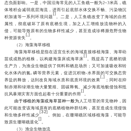
态负面影响。
一是，中国沿海常见的人工鱼礁一般为
2~3
米高，礁
体堆积会减弱底层海流，进而引起底部水体交换不畅、污染物沉
[
]
积加速等一系列环境问题
。
二是，人工鱼礁改变了海域的自然
属性，彻底破坏了原有
底栖
生境，加之人工增殖放流物种的入
侵
，
可能导致原有的生物多样性减少，甚至造成珍稀濒危野生物
]
[
,
种资源丧失
。
（
2
）海藻海草移植
海藻海草移植是指在适宜生长的海域直接移植海藻、海草幼
[
]
苗或成熟的植株，以构建海藻床或海草床
。既提高了底栖初级
生产力，为渔业生物提供了饵料和栖息场所；又可加速吸收和转
､
化水体内的氮
磷
等营养元素
，促进沉积物
-
水界面的可交换态营
[
,
]
养盐
的释放，
达到改良海域水质和底质环境的效果
；同时在抑
制赤潮和绿潮生物大量繁殖、固碳释氧、减少海底地貌侵蚀和抵
[
]
抗风暴潮灾害方面也起着十分重要的作用
。
由于移植的海藻或海草苗种一般为
人工培育的常见物种
，
因
此可能
改变该海域原有的
底栖植物
种群结构，
甚至造成生境侵蚀
32
[
]
和生物多样性减少
。例如，在珊瑚礁区域移植海藻，可能导
[
]
致原生珊瑚礁退化
。
（
3
）渔业生物放流