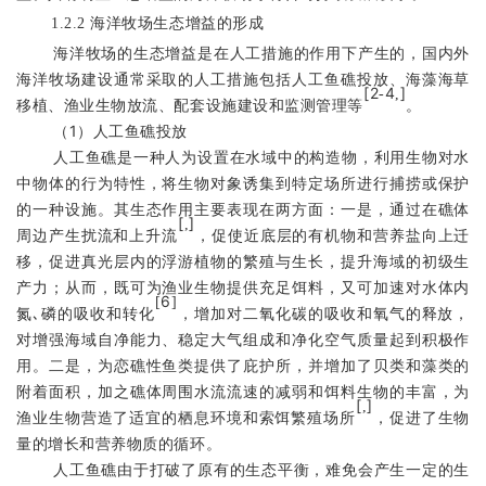
1.2.2
海洋牧场生态增益的形成
海洋牧场的生态增益是在人工措施的作用下产生的，国内外
海洋牧场建设通常采取的人工措施包括人工鱼礁投放、海藻海草
[
2
4
]
-
,
移植、渔业生物放流、配套设施建设和监测管理等
。
1
（
）人工鱼礁投放
人工鱼礁
是一种人为设置在水域中的构造物，利用生物对水
中物体的行为特性，将生物对象诱集到特定场所进行捕捞或保护
的一种设施。
其生态作用主要表现在两方面：
一是，通过在
礁体
[
]
,
周边产生扰流和上升流
，促使近底层的有机物和营养盐向上迁
移，促进真光层内的浮游植物的繁殖与生长，提升海域的初级生
产力
；
从而，既可为渔业生物提供充足饵料，又可加速对水体内
6
[
]
､
氮
磷
的吸收和转化
，增加对二氧化碳的吸收和氧气的释放
，
对增强海域自净能力、
稳定大气组成
和
净化空气质量
起到积极作
用。二是，
为恋礁性鱼类提供了庇护所，并增加了贝类和藻类的
附着面积，加之礁体周围水流流速的减弱和饵料生物的丰富，为
[
]
,
渔业生物营造了适宜的栖息
环境和索饵繁殖场所
，促进了生物
量的增长和营养物质的循环。
人工鱼礁由于打破了原有的生态平衡，难免会产生一定的生