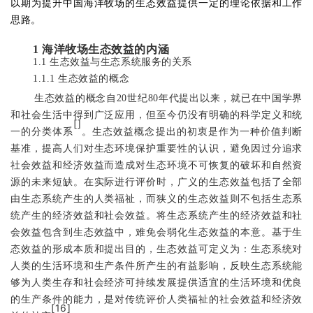
以期为提升中国海洋牧场的生态效益提供一定的理论依据和工作
思路。
1
海洋牧场生态效益的内涵
1.1
生态效益与生态系统服务的关系
1.1.1
生态效益的概念
生态效益的概念自
20
世纪
80
年代提出以来，就已在中国学界
和社会生活中得到广泛应用，但至今仍没有明确的科学定义和统
[
]
一的分类体系
。生态效益概念提出的初衷是作为一种价值判断
基准，提高人们对生态环境保护重要性的认识，避免因过分追求
社会效益和经济效益而造成对生态环境不可恢复的破坏和自然资
源的未来短缺
。
在实际进行评价时，广义的生态效益包括了全部
由生态系统产生的人类福祉，而狭义的生态效益则不包括生态系
统产生的经济效益和社会效益。将生态系统产生的经济效益和社
会效益包含到生态效益中，难免会弱化生态效益的本意。基于生
态效益的形成本质和提出目的，生态效益可定义为：生态系统对
人类的生活环境和生产条件所产生的有益影响，反映生态系统能
够为人类生存和社会经济可持续发展提供适宜的生活环境和优良
的生产条件的能力，是对传统评价人类福祉的社会效益和经济效
[
16
]