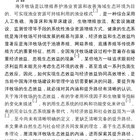
海洋牧场是以增殖养护渔业资源和改善海域生态环境为目
[
,
]
的、可实现渔业资源可持续利用的渔业模式
，
是一种综合采用
人工鱼礁、海藻床和海草床建设、生物增殖放流、配套设施建
设、监测管理等手段的系统性渔业资源增殖方式。健康的生态系
统是海洋牧场可持续发展的根基与源泉，经济效益和生态效益均
显著应是海洋牧场优于池塘养殖、网箱养殖、底播养殖等传统养
殖方式的重要特征。然而，全国海洋牧场建设过程中普遍存在偏
]
[
-
重经济效益、忽视生态效益的现象
，某些地方一味追求眼前经
济利益而未能充分考虑生态环境的改善，甚至造成一系列负面生
态效应。因此，如何实现生态效益与经济效益协同高效增长，是
当前中国海洋牧场建设和管理中迫切需要解决的问题。要提升海
洋牧场的生态效益，就必须对其内涵和提升路径有清晰的认识。
关于海洋牧场的生态效益，有的学者用环境因子和生物量等指标
]
[
,
[
-
]
的变化来描述
，有的用生态系统的结构和功能变化来评估
，
有的完全以生态系统服务替代，与经济效益和社会效益混为一谈
[
,
]
，至今尚未有
清晰明确的定义
，更缺乏清晰完备的提升路径。
本文秉承自然生态与社会经济共同发展的理念，基于生态系统服
务理论，
厘清海洋牧场生态效益的内涵，进而探索其提升路径，