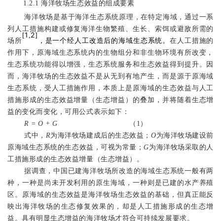
1.2.1
海洋牧场生态效益的组成要素
海洋牧场是基于海洋生态系统原理，在特定海域，通过一系
列人工措施构建或修复海洋生物繁殖、生长、索饵或避敌所需的
1
2
[
,
]
场所
，是一个经人工改造后的海域生态系统。
在人工措施的
作用下，原海域生态系统内的生物组分和非生物环境有所改变，
生态系统功能得以增强，生态系统服务和生态效益得到提升。因
而，海洋牧场的生态效益不是从无到有地产生，而是源于原海域
生态系统，受人工措施作用，本质上是原海域的生态效益与人工
措施形成的生态效益增量（生态增益）的叠加，并将随着生态增
益的变化而变化，可用公式表示如下：
R = O + G
（
1
）
式中，
R
为海洋牧场建成后的生态效益；
O
为海洋牧场建设前
原海域生态系统的生态效益，可视为常量；
G
为海洋牧场采取的人
工措施形成的生态效益增量（生态增益）。
据调查，中国已建海洋牧场所改造的海域生态系统一般有两
种，一种是尚未开发利用的原生海域，一种则是已建的水产养殖
区。原海域的生态效益是海洋牧场生态效益的基础，但真正能反
映出海洋牧场的生态修复效果的，却是人工措施形成的生态增
益。具有明显生态增益的海洋牧场才符合可持续发展要求。