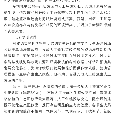
的为提高渔业资源产量，但并无生态增益贡献。
多功能平台的生态负效应与人工鱼礁相似，会破坏原有的
底
栖
生境
，
但程度相对较轻；平台运营过程中产生的生活污水和垃
圾，如处置不当还会对海域环境造成污染。筏架、网箱、工船等
养殖设施存在与传统养殖相同
的
环境污染
，
并增加了赤潮和绿潮
等灾害风险
。
（
5
）监测管理
对资源实施科学管理，强调监测评估的重要性，是海洋牧场
区别于单纯增殖放流、投放人工鱼礁等较初级的资源增殖活动的
显著特征。监测管理是指通过水下实时在线监测等技术手段，采
集能够反映海洋牧场资源和环境状况的各种数据，评估和预测其
发展变化趋势，为海洋牧场的发展和保护提供科学依据。监测管
理措施不直接产生生态效应，但有助于促进其他人工措施生态正
效应的产生。
综上，海洋牧场生态增益的形成，源于各项人工措施的正负
生态效应（如表
2
所示）。不同人工措施的生态效应不同，海藻海
草移植的生态正效应最为显著，人工鱼礁投放次之；配套设施建
设不仅无生态正效应，反而存在明显的生态负效应。各项生态系
统服务的增益亦不相同，气体调节、气候调节、干扰调节、初级