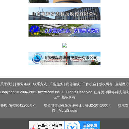
关于我们
|
服务条款
|
联系方式
|
广告服务
|
商务洽谈
|
工作机会
|
版权所有
|
麦斯魔方
Copyright © 2004-2021 hycfw.com Inc. All Rights Reserved. 山东海洋网络科技有限
公司 版权所有
鲁ICP备09042200号-1
增值电信业务经营许可证：鲁B2-20120067
技术支
持：MofyiStudio