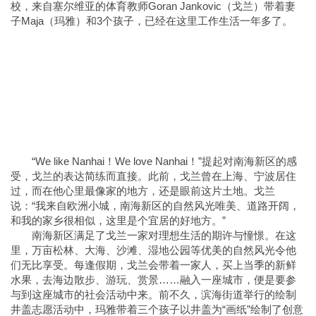
校，来自塞尔维亚的体育教师Goran Jankovic（戈兰）带着妻
子Maja（玛雅）和3个孩子，已经在这里工作生活一年多了。
“We like Nanhai！We love Nanhai！”提起对南海新区的感
受，戈兰的表达简练而直接。此前，戈兰曾在上海、宁波居住
过，而在他心里最像家的地方，还是眼前这片土地。戈兰
说：“我来自欧洲小城，南海新区的自然风光唯美、道路开阔，
和我的家乡很相似，这里是个宜居的好地方。”
南海新区满足了戈兰一家对理想生活的期许与憧憬。在这
里，万亩松林、大海、沙滩、湿地公园等优美的自然风光令他
们无比享受。每逢假期，戈兰会带着一家人，买上当季的新鲜
水果，去海边散步、游玩、赏景……融入一座城市，便是要参
与到这座城市的社会活动中来。前不久，滨海街道举行的绘制
井盖志愿活动中，玛雅带着三个孩子以井盖为“画纸”绘制了创意