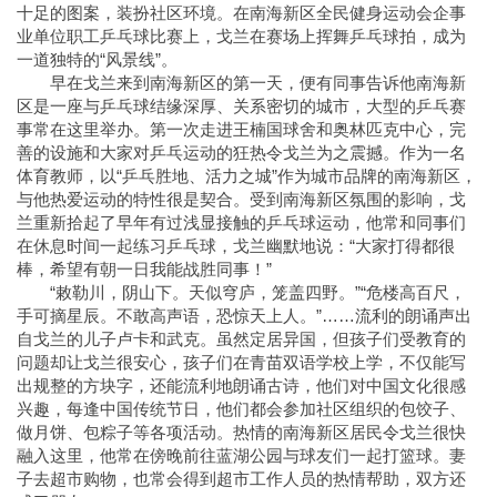
十足的图案，装扮社区环境。在南海新区全民健身运动会企事
业单位职工乒乓球比赛上，戈兰在赛场上挥舞乒乓球拍，成为
一道独特的“风景线”。
早在戈兰来到南海新区的第一天，便有同事告诉他南海新
区是一座与乒乓球结缘深厚、关系密切的城市，大型的乒乓赛
事常在这里举办。第一次走进王楠国球舍和奥林匹克中心，完
善的设施和大家对乒乓运动的狂热令戈兰为之震撼。作为一名
体育教师，以“乒乓胜地、活力之城”作为城市品牌的南海新区，
与他热爱运动的特性很是契合。受到南海新区氛围的影响，戈
兰重新拾起了早年有过浅显接触的乒乓球运动，他常和同事们
在休息时间一起练习乒乓球，戈兰幽默地说：“大家打得都很
棒，希望有朝一日我能战胜同事！”
“敕勒川，阴山下。天似穹庐，笼盖四野。”“危楼高百尺，
手可摘星辰。不敢高声语，恐惊天上人。”……流利的朗诵声出
自戈兰的儿子卢卡和武克。虽然定居异国，但孩子们受教育的
问题却让戈兰很安心，孩子们在青苗双语学校上学，不仅能写
出规整的方块字，还能流利地朗诵古诗，他们对中国文化很感
兴趣，每逢中国传统节日，他们都会参加社区组织的包饺子、
做月饼、包粽子等各项活动。热情的南海新区居民令戈兰很快
融入这里，他常在傍晚前往蓝湖公园与球友们一起打篮球。妻
子去超市购物，也常会得到超市工作人员的热情帮助，双方还