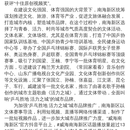
获评“十佳原创视频奖”。
在建设文化强国、体育强国的大背景下，南海新区统筹
谋划推进文化、旅游、体育等产业，促进文旅体融合发展，
打造城市内核，塑造城市品牌。在这个过程中，南海新区选
择了与青春、活力、时尚等城市气质高度契合的文体活动、
文体名家、文体场馆。尤其是在体育方面，打造了中国乒协
国家队训练基地、中国乒协青少年培训基地、全民健身运动
中心等，举办了全国乒乓球锦标赛、国际乒联男女子世界
杯、奥运热身赛、乒超联赛、全国青年乒乓球锦标赛等顶级
赛事，吸引了刘国梁、王楠、李宁等一批体育明星。在文化
方面，引进建设了梅兰芳大剧院、《常回家看看》音乐创作
中心、山东广播电视台文化产业园、文化体育创新创作街区
等文化设施，汇聚了张国立、孙楠、张嘉益、江文湛、昆仑
子、车行、戚建波等一批文化名家，推出了由著名歌手孙楠
创作的城市主题歌曲《活力之城》。通过文体带动，全面叫
响“乒乓胜地 活力之城”的城市品牌。
为加强“乒乓胜地 活力之城”城市品牌推广，南海新区以
文体赛事导流，利用短视频、直播等网络传播渠道，制作了
一批短视频作品，进一步加大城市品牌推广力度。“威海南
海新区”官方抖音平台上，#威海南海新区话题播放量超过13