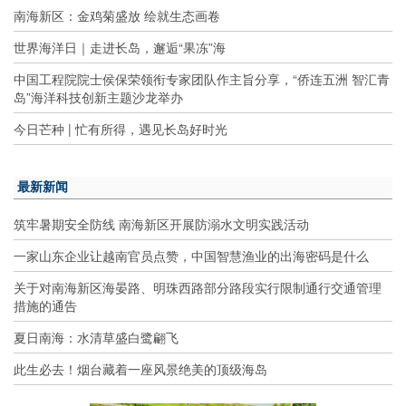
南海新区：金鸡菊盛放 绘就生态画卷
世界海洋日｜走进长岛，邂逅“果冻”海
中国工程院院士侯保荣领衔专家团队作主旨分享，“侨连五洲 智汇青
岛”海洋科技创新主题沙龙举办
今日芒种 | 忙有所得，遇见长岛好时光
最新新闻
筑牢暑期安全防线 南海新区开展防溺水文明实践活动
一家山东企业让越南官员点赞，中国智慧渔业的出海密码是什么
关于对南海新区海晏路、明珠西路部分路段实行限制通行交通管理
措施的通告
夏日南海：水清草盛白鹭翩飞
此生必去！烟台藏着一座风景绝美的顶级海岛