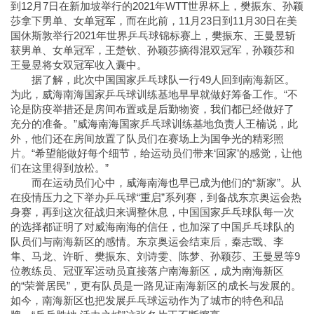
到12月7日在新加坡举行的2021年WTT世界杯上，樊振东、孙颖
莎拿下男单、女单冠军，而在此前，11月23日到11月30日在美
国休斯敦举行2021年世界乒乓球锦标赛上，樊振东、王曼昱斩
获男单、女单冠军，王楚钦、孙颖莎摘得混双冠军，孙颖莎和
王曼昱将女双冠军收入囊中。
据了解，此次中国国家乒乓球队一行49人回到南海新区。
为此，威海南海国家乒乓球训练基地早早就做好筹备工作。“不
论是防疫举措还是房间布置或是后勤物资，我们都已经做好了
充分的准备。”威海南海国家乒乓球训练基地负责人王楠说，此
外，他们还在房间放置了队员们在赛场上为国争光的精彩照
片。“希望能做好每个细节，给运动员们带来‘回家’的感觉，让他
们在这里得到放松。”
而在运动员们心中，威海南海也早已成为他们的“新家”。从
在疫情压力之下举办乒乓球“重启”系列赛，到备战东京奥运会热
身赛，再到这次征战归来调整休息，中国国家乒乓球队每一次
的选择都证明了对威海南海的信任，也加深了中国乒乓球队的
队员们与南海新区的感情。东京奥运会结束后，秦志戬、李
隼、马龙、许昕、樊振东、刘诗雯、陈梦、孙颖莎、王曼昱等9
位教练员、冠亚军运动员直接落户南海新区，成为南海新区
的“荣誉居民”，更有队员是一路见证南海新区的成长与发展的。
如今，南海新区也把发展乒乓球运动作为了城市的特色和品