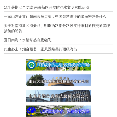
筑牢暑期安全防线 南海新区开展防溺水文明实践活动
一家山东企业让越南官员点赞，中国智慧渔业的出海密码是什么
关于对南海新区海晏路、明珠西路部分路段实行限制通行交通管理
措施的通告
夏日南海：水清草盛白鹭翩飞
此生必去！烟台藏着一座风景绝美的顶级海岛