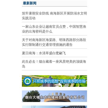
最新新闻
筑牢暑期安全防线 南海新区开展防溺水文明
实践活动
一家山东企业让越南官员点赞，中国智慧渔
业的出海密码是什么
关于对南海新区海晏路、明珠西路部分路段
实行限制通行交通管理措施的通告
夏日南海：水清草盛白鹭翩飞
此生必去！烟台藏着一座风景绝美的顶级海
岛