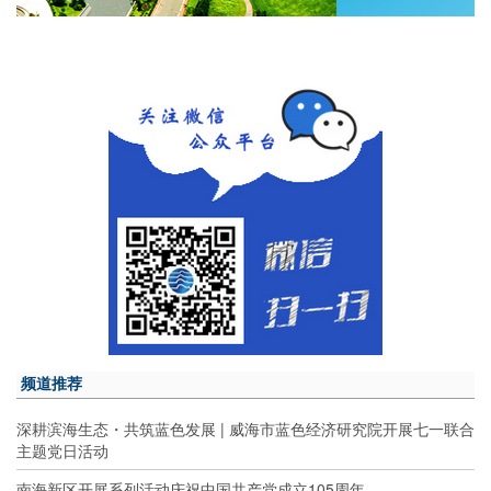
频道推荐
深耕滨海生态・共筑蓝色发展 | 威海市蓝色经济研究院开展七一联合
主题党日活动
南海新区开展系列活动庆祝中国共产党成立105周年