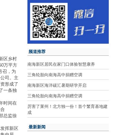
频道推荐
新区乡村
南海新区居民在家门口体验智慧康养
50万平方
号召，为
三角轮胎向南海高中捐赠空调
资公司。主
投资形成了
南海新区海洋碳汇暑期研学开启
了一条独
三角轮胎向南海高中捐赠空调
年时间在
厉害了莱州！北方独一份！首个繁育基地建
综合
成
部总监徐
最新新闻
分发挥新区
众集中居