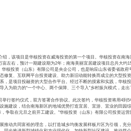
明介绍，该项目是华核投资在威海投资的第一个项目。华核投资在南海
万亩左右，预计一期建设期为2年；南海美丽宜居建设项目总共大约1
解，华核投资（山东）有限公司是央企公司，也是响应山东省委省政府
态修复、互联网平台投资建设、助力新旧动能转换而成立的大型投
系，是项目投融资的大型合作平台。经过不断的摸索和实践，华核
导入为助力的“一个中心、两个保障、三个导入”乡村振兴模式，走出
公司举行签约仪式，双方签署合作协议。此次签约，华核投资将用4到5
设施建设，结合南海新区的地域优势打造宜居、宜游、宜业的田园
标，争取在元旦之前开工建设。”华核投资（山东）有限公司投资运营
展推动共同富裕的理念，以打造城乡均衡发展样板片区为引领，充
，同步推进新型城镇化和农业现代化，加快新型社区建设，推动群