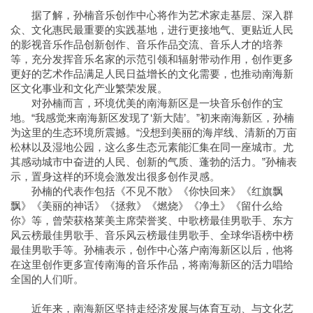
据了解，孙楠音乐创作中心将作为艺术家走基层、深入群
众、文化惠民最重要的实践基地，进行更接地气、更贴近人民
的影视音乐作品创新创作、音乐作品交流、音乐人才的培养
等，充分发挥音乐名家的示范引领和辐射带动作用，创作更多
更好的艺术作品满足人民日益增长的文化需要，也推动南海新
区文化事业和文化产业繁荣发展。
对孙楠而言，环境优美的南海新区是一块音乐创作的宝
地。“我感觉来南海新区发现了‘新大陆’。”初来南海新区，孙楠
为这里的生态环境所震撼。“没想到美丽的海岸线、清新的万亩
松林以及湿地公园，这么多生态元素能汇集在同一座城市。尤
其感动城市中奋进的人民、创新的气质、蓬勃的活力。”孙楠表
示，置身这样的环境会激发出很多创作灵感。
孙楠的代表作包括《不见不散》《你快回来》《红旗飘
飘》《美丽的神话》《拯救》《燃烧》《净土》《留什么给
你》等，曾荣获格莱美主席荣誉奖、中歌榜最佳男歌手、东方
风云榜最佳男歌手、音乐风云榜最佳男歌手、全球华语榜中榜
最佳男歌手等。孙楠表示，创作中心落户南海新区以后，他将
在这里创作更多宣传南海的音乐作品，将南海新区的活力唱给
全国的人们听。
近年来，南海新区坚持走经济发展与体育互动、与文化艺