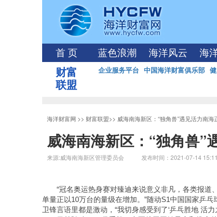
首 页
蓝色浪潮
海洋风云
海
财富
企业服务平台
中国海洋财富俱乐部
健
联盟
海洋财富网
>>
财富联盟
>>
威海南海新区：“独角兽”遇见活力南海
威海南海新区：“独角兽”
来源:威海南海新区管理委员会 发布时间：2021-07-14 15:1
“冠名奥运热身赛对臻迪来说意义非凡，各类报道
单量正以10万台的量级在增加。”随动S1中国国家乒
卫锋言语里都是激动，“我切身感受到了‘乒乓胜地 活力