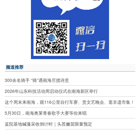
频道推荐
300余名骑手 “骑”遇南海尽揽诗意
2026年山东科技活动周启动仪式在南海新区举行
这个周末来南海，观116公里自行车赛、赏文艺晚会、逛非遗市集！
5月30日，南海奥莱青春歌手大赛等你来唱
蓝院基地碱蓬采收倒计时｜头茬嫩苗限量预定