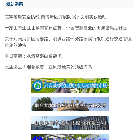
最新新闻
筑牢暑期安全防线 南海新区开展防溺水文明实践活动
一家山东企业让越南官员点赞，中国智慧渔业的出海密码是什么
关于对南海新区海晏路、明珠西路部分路段实行限制通行交通管理
措施的通告
夏日南海：水清草盛白鹭翩飞
此生必去！烟台藏着一座风景绝美的顶级海岛