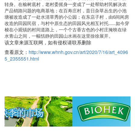
转身。在榆树底村，老村委摇身一变成了一处帮助村民解决农
产品销路问题的电商基地；在百寿庄村，昔日杂草丛生的小池
塘被改造成了一处水清草秀的小公园；在东店子村，由6间闲房
改造的田园民宿，与村中原生态的田园风光相互衬托......如今穿
梭在小观镇的村间道路上，一个个古香古色的小村庄掩映在绿
水青山之间，一幅恬静的田园山水画在这里徐徐展开。
该文章来源互联网，如有侵权请联系删除
查看原文：
http://www.whnh.gov.cn/art/2020/7/16/art_4096
5_2355551.html