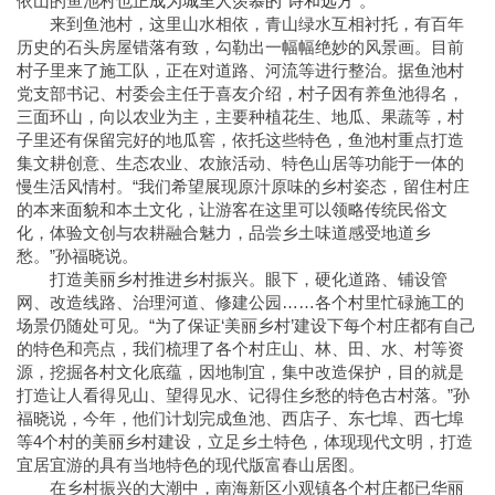
依山的鱼池村也正
成为城里人羡慕的“诗和远方”
。
来到鱼池村，这里山水相依，青山绿水互相衬托，有百年
历史的石头房屋错落有致，勾勒出一幅幅绝妙的风景画。目前
村子里来了施工队，正在对道路、河流等进行整治。据鱼池村
党支部书记、村委会主任于喜友介绍，村子因有养鱼池得名，
三面环山，向以农业为主，主要种植花生、地瓜、果蔬等，村
子里还有保留完好的地瓜窖，依托这些特色，鱼池村重点打造
集文耕创意、生态农业、农旅活动、特色山居等功能于一体的
慢生活风情村。“我们希望展现原汁原味的乡村姿态，留住村庄
的本来面貌和本土文化，让游客在这里可以领略传统民俗文
化，体验文创与农耕融合魅力，品尝乡土味道感受地道乡
愁。”孙福晓说。
打造美丽乡村推进乡村振兴。眼下，硬化道路、铺设管
网、改造线路、治理河道、修建公园……各个村里忙碌施工的
场景仍随处可见。“为了保证‘美丽乡村’建设下每个村庄都有自己
的特色和亮点，我们梳理了各个村庄山、林、田、水、村等资
源，挖掘各村文化底蕴，因地制宜，集中改造保护，目的就是
打造让人看得见山、望得见水、记得住乡愁的特色古村落。”孙
福晓说，今年，他们计划完成鱼池、西店子、东七埠、西七埠
等4个村的美丽乡村建设，立足乡土特色，体现现代文明，打造
宜居宜游的具有当地特色的现代版富春山居图。
在乡村振兴的大潮中，南海新区小观镇各个村庄都已华丽