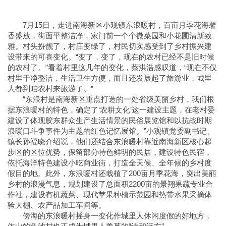
7月15日，走进南海新区小观镇东浪暖村，百亩月季花海馨
香盛放，街面平整洁净，家门前一个个微菜园和小花圃清新致
雅。村头扮靓了，村庄变绿了，村民切实感受到了乡村振兴建
设带来的可喜变化。“变了，变了，现在的农村已经不是旧时候
的农村了。”看着村里这几年的变化，蔡洪浩感叹道，“现在不仅
村里干净整洁，生活卫生方便，而且还发展起了旅游业，城里
人都到咱农村来旅游了。”
“东浪村是南海新区重点打造的一处省级美丽乡村，我们根
据东浪暖村的特色，确定了‘农耕文化’这一建设主题，在老村委
建设了体现胶东群众生产生活情景的民俗展览馆和以抗战时期
浪暖口斗争事件为主题的红色记忆展馆。”小观镇党委副书记、
镇长孙福晓介绍说，他们还结合东浪暖村靠近南海新区核心起
步区的区位优势，保留部分特色鲜明的民居，建设特色民宿，
依托海洋特色建设小吃商业街，打造全天候、全年候的乡村度
假目的地。此外，东浪暖村还栽植了200亩月季花海，突出美丽
乡村的浪漫气息，规划建设了总面积2200亩的景翔果蔬专业合
作社，建设有机蔬菜、现代苹果种植示范园和热带水果采摘体
验大棚、农产品加工车间等。
傍海的东浪暖村摇身一变化作城里人休闲度假的好地方，