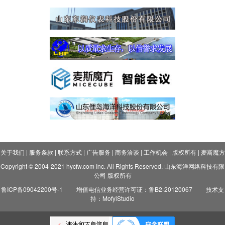
关于我们
|
服务条款
|
联系方式
|
广告服务
|
商务洽谈
|
工作机会
|
版权所有
|
麦斯魔方
Copyright © 2004-2021 hycfw.com Inc. All Rights Reserved. 山东海洋网络科技有限
公司 版权所有
鲁ICP备09042200号-1
增值电信业务经营许可证：鲁B2-20120067
技术支
持：MofyiStudio