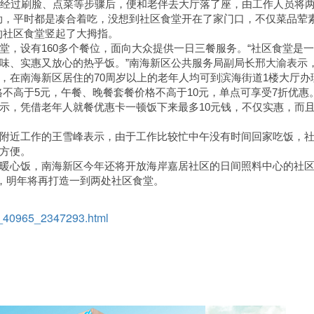
区经过刷脸、点菜等步骤后，便和老伴去大厅落了座，由工作人员将
劲，平时都是凑合着吃，没想到社区食堂开在了家门口，不仅菜品荤
的社区食堂竖起了大拇指。
堂，设有160多个餐位，面向大众提供一日三餐服务。“社区食堂是
味、实惠又放心的热乎饭。”南海新区公共服务局副局长邢大渝表示
，在南海新区居住的70周岁以上的老年人均可到滨海街道1楼大厅办
不高于5元，午餐、晚餐套餐价格不高于10元，单点可享受7折优惠
示，凭借老年人就餐优惠卡一顿饭下来最多10元钱，不仅实惠，而
附近工作的王雪峰表示，由于工作比较忙中午没有时间回家吃饭，
方便。
暖心饭，南海新区今年还将开放海岸嘉居社区的日间照料中心的社
”，明年将再打造一到两处社区食堂。
rt_40965_2347293.html