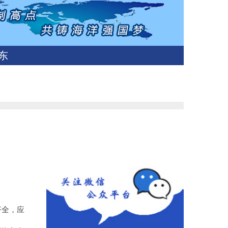
东
齐全，应