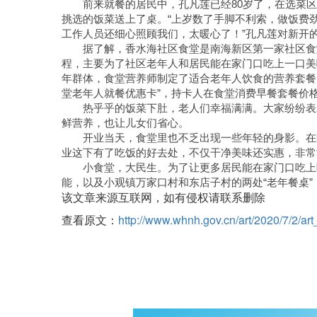
前来就餐的居民中，孔凡莲已经80岁了，在选菜
挑选的饭菜送上了桌。“上岁数了手脚不利索，做饭费
工作人员还细心照顾我们，太暖心了！”孔凡莲对新开
据了解，香水海社区食堂是南海新区第一家社区食
程，主要为了社区老年人和居民能在家门口吃上一口美
年群体，食堂营养师制定了适合老年人饮食的营养套餐
堂老年人就餐优惠卡”，持卡人在食堂消费早餐套餐价格
热乎乎的饭菜下肚，老人们幸福满满。大家纷纷表
鲜营养，也让儿女们省心。
开业当天，食堂里也不乏出现一些年轻的身影。在
业这下有了吃饭的好去处，不仅干净美味还实惠，非常
小食堂，大民生。为了让更多居民能在家门口吃上
能，以及小观镇万家口村和东店子村的两处“老年餐桌
该文章来源互联网，如有侵权请联系删除
查看原文：
http://www.whnh.gov.cn/art/2020/7/2/a