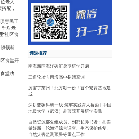
两位老人
素搭配，
一项惠民工
，针对老
理“社区食
。
且顿顿新
频道推荐
社区食堂开
南海新区海洋碳汇暑期研学开启
区食堂功
三角轮胎向南海高中捐赠空调
厉害了莱州！北方独一份！首个繁育基地建
成
深耕蓝碳科研一线 筑牢实践育人桥梁 | 中国
地质大学（武汉）赴蓝院开展研学实践
自然资源部党组成员、副部长孙书贤：扎实
做好新一轮海洋综合调查、生态保护修复、
自然灾害监测预警等重点工作