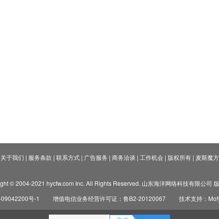
关于我们
|
服务条款
|
联系方式
|
广告服务
|
商务洽谈
|
工作机会
|
版权所有
|
麦斯魔方
ight © 2004-2021 hycfw.com Inc. All Rights Reserved. 山东海洋网络科技有限公
09042200号-1
增值电信业务经营许可证：鲁B2-20120067
技术支持：Mofyi