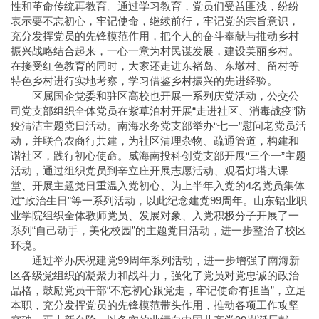
性和革命传统再教育。通过学习教育，党员们受益匪浅，纷纷
表示要不忘初心，牢记使命，继续前行，牢记党的宗旨意识，
充分发挥党员的先锋模范作用，把个人的奋斗奉献与推动乡村
振兴战略结合起来，一心一意为村民谋发展，建设美丽乡村。
在接受红色教育的同时，大家还走进东褚岛、东墩村、留村等
特色乡村进行实地考察，学习借鉴乡村振兴的先进经验。
区属国企党委和驻区高校也开展一系列庆党活动，公交公
司党支部组织全体党员在紫草泊村开展“走进社区、消毒战疫”防
疫清洁主题党日活动。南海水务党支部举办“七一”慰问老党员活
动，并联合农商行共建，为社区清理杂物、疏通管道，构建和
谐社区，践行初心使命。威海南投科创党支部开展“三个一”主题
活动，通过组织党员到辛立庄开展志愿活动、观看灯塔大课
堂、开展主题党日重温入党初心、为上半年入党的4名党员集体
过“政治生日”等一系列活动，以此纪念建党99周年。山东铝业职
业学院组织全体教师党员、发展对象、入党积极分子开展了一
系列“自己动手，美化校园”的主题党日活动，进一步整治了校区
环境。
通过举办庆祝建党99周年系列活动，进一步增强了南海新
区各级党组织的凝聚力和战斗力，强化了党员对党忠诚的政治
品格，鼓励党员干部“不忘初心跟党走，牢记使命有担当”，立足
本职，充分发挥党员的先锋模范带头作用，推动各项工作攻坚