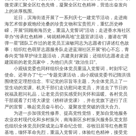
微党课汇聚全区红色先锋，凝聚全区红色精神，营造出奋发向
上的浓厚氛围。
近日，滨海街道开展了一系列庆七一建党节活动，走进南
海艺术馆参观饱经沧桑的珍贵文物和宝贵照片，重忆历史峥
嵘，开展“回顾南海历史，重温入党誓词”活动；走进香水海社区
举办“传承红色精神，铸就精神高地”主题宣讲活动，邀请在“两
弹一星”团队工作过的老党员王淑敏同志为志愿者们讲述红色故
事；组织红色萌芽志愿服务队走进蓝湖社区开展“初心不忘，青
春向党”除草护绿主题活动，共建美好家园；还组织志愿者走进
建国前的老党员家中，为他们共庆 “政治生日”。
小观镇党委也同样组织全体党员重温入党誓词，时刻牢记
使命。还举办了“七一”专题党课活动，由小观镇党委书记隋洪强
围绕坚定理想信念、牢记党的宗旨等主题，为全体党员上了一
堂生动的党课。机关干部们走访慰问老党员，并送去了节日的
祝福及慰问礼品，让老党员切实感受到关怀和温暖。各村党员
干部观看了灯塔大课堂《榜样讲党课》，并在党旗下进行了庄
严的宣誓，唤起党员奋斗初心、凝聚攻坚突破的强大合力。
为进一步加强党性修养、提高党性觉悟，更加自觉地服务
农业农村现代化和乡村振兴，南海新区乡村振兴服务队党支部
也组织全体党员到荣成龙山革命纪念馆、谷牧旧居等红色教育
基地，缅怀革命先烈，重温入党誓词，体验红色精神，接受党