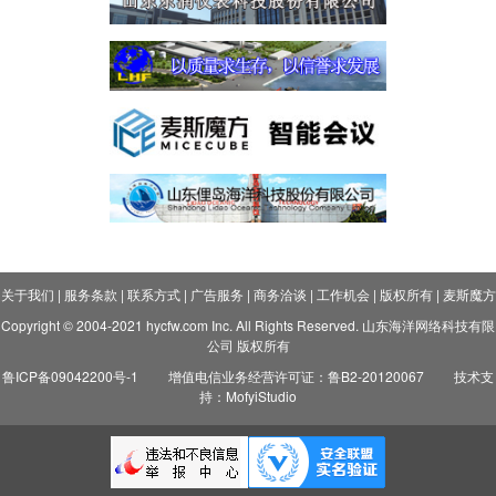
关于我们
|
服务条款
|
联系方式
|
广告服务
|
商务洽谈
|
工作机会
|
版权所有
|
麦斯魔方
Copyright © 2004-2021 hycfw.com Inc. All Rights Reserved. 山东海洋网络科技有限
公司 版权所有
鲁ICP备09042200号-1
增值电信业务经营许可证：鲁B2-20120067
技术支
持：MofyiStudio