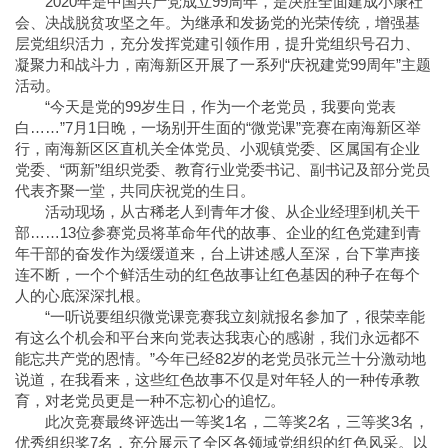
2020年是中国共产党成立99周年，是决胜全面建成小康社
会、决战脱贫攻坚之年。为继承和发扬党的光荣传统，增强基
层党组织活力，充分发挥党建引领作用，提升党组织号召力、
凝聚力和战斗力，南海新区开展了一系列“庆祝建党99周年”主题
活动。
“今天是党的99岁生日，作为一个老党员，我要向党表
白……”7月1日晚，一场别开生面的“微党课”竞赛在南海新区举
行，南海新区区直机关全体党员、小观镇党委、区属国有企业
党委、“两新”组织党委、教育行业党委书记、副书记及部分党员
代表齐聚一堂，共同庆祝党的生日。
活动现场，从古稀老人到青年才俊、从企业经理到机关干
部……13位参赛党员将革命年代的故事、企业的红色党建到青
年干部的奋发作为缓缓道来，台上讲述感人至深，台下掌声接
连不断，一个个鲜活生动的红色故事让红色基因的种子在每个
人的心底深深扎根。
“一听说要组织微党课竞赛我立刻就报名参加了，很荣幸能
有这么个机会和平台来向党表达我衷心的感谢，我们永远都不
能忘共产党的恩情。”今年已经82岁的老党员张元兰十分激动地
说道，在我看来，这些红色故事不仅是对年轻人的一种传承教
育，对老党员更是一种不忘初心的追忆。
此次竞赛最终评选出一等奖1名，二等奖2名，三等奖3名，
优秀组织奖7名，充分展示了全区各领域党组织的红色风采。以