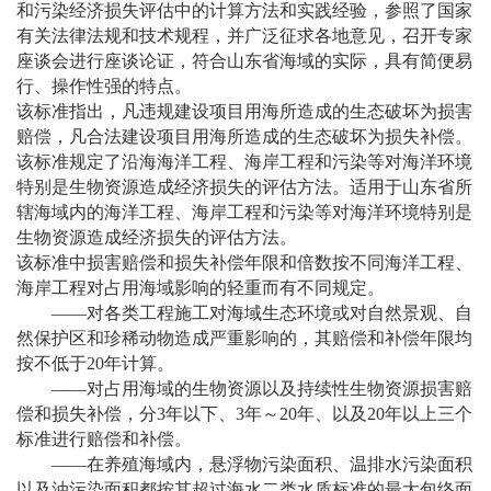
和污染经济损失评估中的计算方法和实践经验，参照了国家
有关法律法规和技术规程，并广泛征求各地意见，召开专家
座谈会进行座谈论证，符合山东省海域的实际，具有简便易
行、操作性强的特点。
该标准指出，凡违规建设项目用海所造成的生态破坏为损害
赔偿，凡合法建设项目用海所造成的生态破坏为损失补偿。
该标准规定了沿海海洋工程、海岸工程和污染等对海洋环境
特别是生物资源造成经济损失的评估方法。适用于山东省所
辖海域内的海洋工程、海岸工程和污染等对海洋环境特别是
生物资源造成经济损失的评估方法。
该标准中损害赔偿和损失补偿年限和倍数按不同海洋工程、
海岸工程对占用海域影响的轻重而有不同规定。
——对各类工程施工对海域生态环境或对自然景观、自
然保护区和珍稀动物造成严重影响的，其赔偿和补偿年限均
按不低于20年计算。
——对占用海域的生物资源以及持续性生物资源损害赔
偿和损失补偿，分3年以下、3年～20年、以及20年以上三个
标准进行赔偿和补偿。
——在养殖海域内，悬浮物污染面积、温排水污染面积
以及油污染面积都按其超过海水二类水质标准的最大包络面