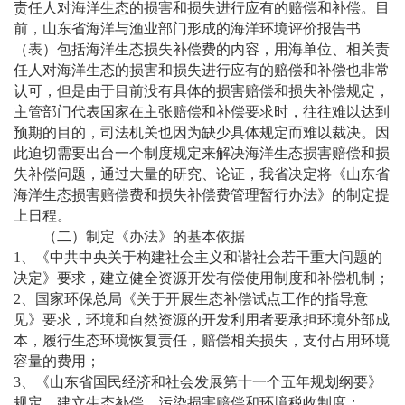
责任人对海洋生态的损害和损失进行应有的赔偿和补偿。目
前，山东省海洋与渔业部门形成的海洋环境评价报告书
（表）包括海洋生态损失补偿费的内容，用海单位、相关责
任人对海洋生态的损害和损失进行应有的赔偿和补偿也非常
认可，但是由于目前没有具体的损害赔偿和损失补偿规定，
主管部门代表国家在主张赔偿和补偿要求时，往往难以达到
预期的目的，司法机关也因为缺少具体规定而难以裁决。因
此迫切需要出台一个制度规定来解决海洋生态损害赔偿和损
失补偿问题，通过大量的研究、论证，我省决定将《山东省
海洋生态损害赔偿费和损失补偿费管理暂行办法》的制定提
上日程。
（二）制定《办法》的基本依据
1、《中共中央关于构建社会主义和谐社会若干重大问题的
决定》要求，建立健全资源开发有偿使用制度和补偿机制；
2、国家环保总局《关于开展生态补偿试点工作的指导意
见》要求，环境和自然资源的开发利用者要承担环境外部成
本，履行生态环境恢复责任，赔偿相关损失，支付占用环境
容量的费用；
3、《山东省国民经济和社会发展第十一个五年规划纲要》
规定，建立生态补偿、污染损害赔偿和环境税收制度；