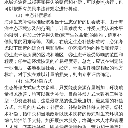
水域滩涂造成损害和损失的赔偿和补偿，可以参照执行，也
可以按照有关民事法律规定进行补偿。
（
3）生态补偿标准
海洋生态补偿标准应该相当于生态保护的机会成本。由于海
洋生态环境涉及的范围广，计量难度大，并受人类认识水平
的限制，再加上计算损失量
(或产生效益量)的困难，确定补
偿期限的困难等等。因此，在确定生态补偿标准时，必须考
虑以下因素的综合作用和影响：①环境行为的性质和程度；
②生态环境所属的区域和地区；③生态环境受影响的范围和
程度；④生态环境恢复的难易程度等。总之，应该在制定统
一标准后，各地根据社会、经济、环境条件确定相应的地方
标准。对于实在难以计量的损失，则由专家评估确定。
（
4）生态补偿方式
生态补偿方式应力求多样，只要能使资源存量增加，环境质
量得以改善，均可以视为补偿。目前补偿方式大致有三种类
型：
①资金补偿，这是最常见的也是最迫切、最急需的补偿
方式。常见的方式有：补偿金、补贴财政转移支付等。②技
术补偿，指中央和当地政府以技术扶持的形式对生态环境的
综合防治给予支持。如开展技术服务，培训技术人才和管理
人才等。③实物补偿，即补偿者运用物质、劳力和土地等进