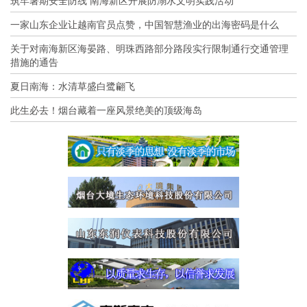
筑牢暑期安全防线 南海新区开展防溺水文明实践活动
一家山东企业让越南官员点赞，中国智慧渔业的出海密码是什么
关于对南海新区海晏路、明珠西路部分路段实行限制通行交通管理
措施的通告
夏日南海：水清草盛白鹭翩飞
此生必去！烟台藏着一座风景绝美的顶级海岛