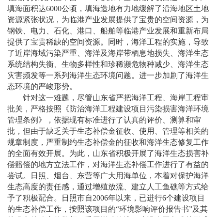
填海面积达6000公顷，填海造地有力地缓解了沿海地区土地
资源紧张状况，为临港产业发展提供了宝贵的空间资源，为
钢铁、电力、石化、港口、船舶等临港产业发展和重新布局
提供了宝贵稀缺的空间资源。同时，海洋工程的实施，导致
了近岸海域污染严重、海洋及海岸带栖息地损失、海洋生态
系统结构失衡、生物多样性和珍稀濒危物种减少、海洋生态
灾害频发等一系列海洋生态环境问题。进一步加剧了海洋生
态环境的严峻形势。
针对这一难题，尽管山东省严把海洋工程、海岸工程审
批关，严格按照《防治海洋工程建设项目污染损害海洋环境
管理条例》，依据现有标准进行了认真的评价、测算和审
批，但由于缺乏关于生态补偿金征收、使用、管理等相关的
规章制度，严重制约生态补偿金的征收和海洋生态修复工作
的全面有效开展。为此，山东省积极开展了海洋生态损害补
偿赔偿的地方立法工作，对海洋生态补偿工作进行了有益的
尝试。日照、烟台、东营等广大用海单位，本着对保护海洋
生态高度的责任感，通过增殖放流、建立人工鱼礁等方式给
予了积极配合。日照市自
2006年以来，已进行6个建设项目
的生态补偿工作，按照该项目的“环境影响评价报告书”及其