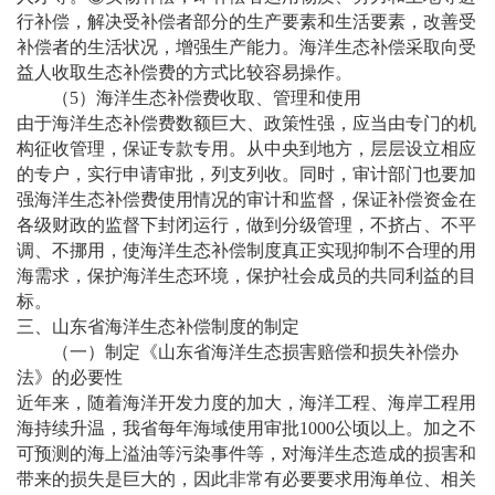
行补偿，解决受补偿者部分的生产要素和生活要素，改善受
补偿者的生活状况，增强生产能力。海洋生态补偿采取向受
益人收取生态补偿费的方式比较容易操作。
（
5）海洋生态补偿费收取、管理和使用
由于海洋生态补偿费数额巨大、政策性强，应当由专门的机
构征收管理，保证专款专用。从中央到地方，层层设立相应
的专户，实行申请审批，列支列收。同时，审计部门也要加
强海洋生态补偿费使用情况的审计和监督，保证补偿资金在
各级财政的监督下封闭运行，做到分级管理，不挤占、不平
调、不挪用，使海洋生态补偿制度真正实现抑制不合理的用
海需求，保护海洋生态环境，保护社会成员的共同利益的目
标。
三、山东省海洋生态补偿制度的制定
（一）制定《山东省海洋生态损害赔偿和损失补偿办
法》的必要性
近年来，随着海洋开发力度的加大，海洋工程、海岸工程用
海持续升温，我省每年海域使用审批
1000公顷以上。加之不
可预测的海上溢油等污染事件等，对海洋生态造成的损害和
带来的损失是巨大的，因此非常有必要要求用海单位、相关