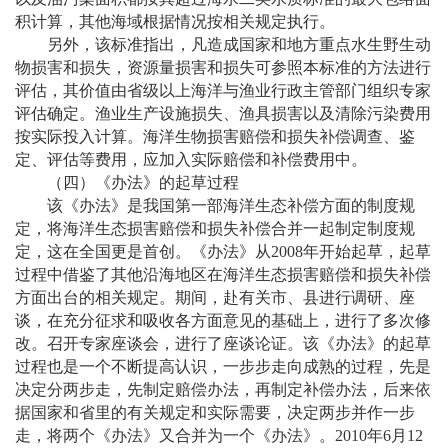
积计算，其他海域根据情况按相关规定执行。
另外，该标准指出，凡造成国家和地方重点水生野生动
物损害和损失，资源量损害和损失可参照本标准的方法进行
评估，其价值由省级以上海洋与渔业行政主管部门组织专家
评估确定。渔业生产设施损失、渔具损害以及清除污染费用
按实际投入计算。海洋生物损害赔偿和损失补偿调查、鉴
定、评估等费用，应加入实际赔偿和补偿费用中。
（四）《办法》的起草过程
该《办法》是我国第一部海洋生态补偿方面的制度规
定，将海洋生态损害赔偿和损失补偿合并一起制定制度规
定，这在全国更是首创。《办法》从
2008年开始起草，起草
过程中借鉴了其他沿海地区在海洋生态损害赔偿和损失补偿
方面出台的相关规定。期间，赴有关市、县进行调研、座
谈，在充分征求和吸收各方面意见的基础上，进行了多次修
改。召开专家座谈会，进行了座谈论证。该《办法》的起草
过程也是一个不断提高认识，一步步走向成熟的过程，先是
决定分两步走，先制定赔偿办法，再制定补偿办法，后来依
据国家和省里的有关规定和实际需要，决定两步并作一步
走，将两个《办法》又合并为一个《办法》。2010年6月12