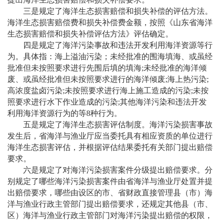
三是规定了海洋生态损害赔偿和损失补偿的评估方法。
海洋生态损害赔偿费和损失补偿费金额，按照《山东省海洋
生态损害赔偿和损失补偿评估方法》评估确定。
四是规定了海洋污染事故和违法开发利用海洋资源等行
为。具体指：海上溢油污染；未经批准的围海填海、或虽经
批准但未按照要求进行先围后填的填海
;未经批准的海洋倾
废、或虽经批准但未按照要求进行的海洋倾废;海上热污染;
高浓度盐卤污染;未按照要求进行海上施工造成的污染;未按
照要求进行水下作业造成的污染;其他海洋污染和违法开发
利用海洋资源行为的等8种行为。
五是规定了海洋生态损害评估制度。海洋污染损害事故
发生后，省海洋与渔业厅应当委托具有相应资质的单位进行
海洋生态损害评估，并根据评估结果委托有关部门提出赔偿
要求。
六是规定了对海洋污染损害案件分级提出赔偿要求。分
别规定了哪些海洋污染损害案件由省海洋与渔业厅处置并提
出赔偿要求，哪些由设区的市、省财政直接管理县（市）海
洋与渔业行政主管部门提出赔偿要求，还规定其他县（市、
区）海洋与渔业行政主管部门对海洋污染提出赔偿的权限，