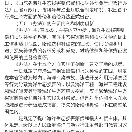
日，《山东省海洋生态损害赔偿费和损失补偿费管理暂行办
法》由省财政厅、省海洋与渔业厅联合制定印发，我国首个
海洋生态方面的补偿和赔偿办法正式出台。
（五）《办法》的主要内容和制度创新
《办法》共
7章26条，主要内容包括，海洋生态损害赔
偿和损失补偿的界定、海洋生态损害赔偿和损失补偿的提出
主体和适用范围、赔偿费和补偿费的征收、使用管理和用
途、损失补偿费的各级分成和减免、对赔偿费和补偿费征缴
和使用的监督检查等。
《办法》在十五个方面实现了创新，建立了新的规定。
一是规定了海洋生态损害赔偿和损失补偿的范围。规定
在本省管辖海域内，海洋污染事故、违法开发利用海洋资源
等行为导致海洋生态损害的，以及海洋工程、海岸工程建设
和海洋倾废等导致海洋生态环境改变的，应当缴纳海洋生态
损害赔偿费和海洋生态损失补偿费。但是对单位和个人在水
域滩涂进行养殖造成损害、损失的赔偿和补偿，不在调整范
围之内。
二是规定了提出海洋生态损害赔偿和损失补偿主体。具
体规定县级以上人民政府海洋与渔业行政主管部门代表国家
提出海洋生态损害赔偿和损失补偿要求。