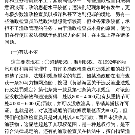
育和业务培训跟不上，素质高低不一，有些渔政检查员法制
意识淡薄，政治思想水平较低；违法乱纪现象时有发生，更
有极少数渔政检查员以权谋私甚至达到犯罪的境地；另有一
些渔政检查员虽然政治思想觉悟较高，但业务素质较低，承
担不了渔政管理的任务，由于渔政检查员本身的原因，使他
们在行使国家法律赋予他们权力的同时，在主观上存在诸多
问题。
(
一
)
有法不依
这主要表现在：
①
超越职权，滥用职权。在
1992
年的秋
汛对虾和海蜇管理中，有许多渔政检查员对违规渔船的处罚
超越了法律、法规和规章规定的范围。如某渔政船在渤海查
获一条
20
马力拖网渔船，按照《黄渤海区关于违反渔业法规
行政处罚规定》第七条第一款及第七条第六项规定，对该船
应没收渔获物和违法所得，处以
800～4 000
元
(
有从重情节可
处
4 000～6 000
元
)
罚款，并可以没收渔具，吊销其捕捞许可
证。也就是说，对该违规船的罚款幅度最低应为
800
元，但
我们的渔政检查员只是对其处以
200
元罚款，而且未没收其
渔获物，这显然超越了其职权范围，是一种越权行为，是不
符合法律规定的。还有的渔政检查员在执法中，擅自扣留渔