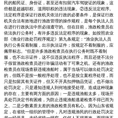
民的船民证、身份证，甚至还有扣留汽车驾驶证的现象，这
些都是超越职权、滥用职权的违法现象。
②
违反法定程序。
法定程序是保证行政机关依法行政的必要条件，是保证行政
机关合法有效地进行渔政管理的操作规程，是每个执法人员
在进行行政执法中所必须遵守的。但在目前，渔政检查员在
依法执行公务时，有许多违反法定程序的现象。如按照农业
部《渔业行政处罚程序规定》第九条规定：“渔业执法人员
执行公务应着制服，出示执法证件；按规定不着制服的，应
佩带标志。”但是许多渔政检查员在执行公务时既不着制
服，也不出示证件，这不仅违反执法程序，而且还使不法分
子假冒渔政检查员进行诈骗活动有了可乘之机。还有的渔政
检查员在现场查获违规渔船时，属于当场可以做出处罚决定
的，但既不是按一般程序处理，也不是按立案程序处理，而
只是扣留其有关证件，但又不开具扣押物品凭证，也不做出
处罚决定，只是通知违规人到何地接受处理。造成这种现象
的存在，主要有两方面的原因：一是违规渔船太多，现场开
具处罚决定书有困难，为防止违规渔船逃避检查不得已而为
之。二是少数素质太差的渔政检查员有私心。因为山东省规
定，在省统一组织的管理中，凡对违规渔民的行政处罚决定
书一经开具，未经省统一研究，任何人不得更改。而现场不