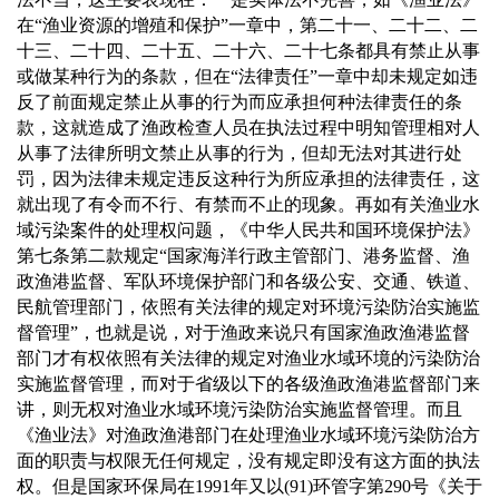
在“渔业资源的增殖和保护”一章中，第二十一、二十二、二
十三、二十四、二十五、二十六、二十七条都具有禁止从事
或做某种行为的条款，但在“法律责任”一章中却未规定如违
反了前面规定禁止从事的行为而应承担何种法律责任的条
款，这就造成了渔政检查人员在执法过程中明知管理相对人
从事了法律所明文禁止从事的行为，但却无法对其进行处
罚，因为法律未规定违反这种行为所应承担的法律责任，这
就出现了有令而不行、有禁而不止的现象。再如有关渔业水
域污染案件的处理权问题，《中华人民共和国环境保护法》
第七条第二款规定“国家海洋行政主管部门、港务监督、渔
政渔港监督、军队环境保护部门和各级公安、交通、铁道、
民航管理部门，依照有关法律的规定对环境污染防治实施监
督管理”，也就是说，对于渔政来说只有国家渔政渔港监督
部门才有权依照有关法律的规定对渔业水域环境的污染防治
实施监督管理，而对于省级以下的各级渔政渔港监督部门来
讲，则无权对渔业水域环境污染防治实施监督管理。而且
《渔业法》对渔政渔港部门在处理渔业水域环境污染防治方
面的职责与权限无任何规定，没有规定即没有这方面的执法
权。但是国家环保局在
1991
年又以
(91)
环管字第
290
号《关于