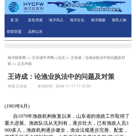
首 页
蓝色浪潮
海洋风云
海洋文化
海洋视频
领军人物
财富联盟
品牌山东
海洋财富网
>>
王诗成学术网
>>
论文
>>
王诗成：论渔业执法中的问题及对
策
>> 正文内容
王诗成：论渔业执法中的问题及对策
来源:王诗成 发布时间：2004-11-17 17:12:30
(1993
年
6
月
)
自
1979
年渔政机构恢复以来，山东省的渔政工作取得了
重大进展。渔政队伍从无到有，逐步壮大，已有渔政人员
3
000
多人，渔政机构逐步健全，渔业法规逐步完善、配套，