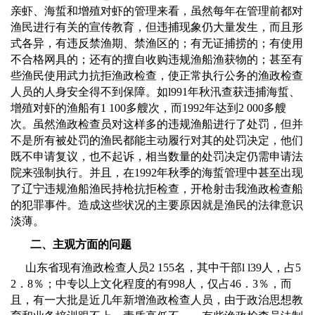
亲虾、海蜇和增殖对虾的管理来看，虽然每年在管理前都对
渔民进行有关的宣传教育，但违捕现象仍大量发生，而且形
式各异，有违反禁渔期、禁渔区的；有无证捕捞的；有使用
不合格网具的；还有的擅自收购违规渔船渔获物的；甚至有
些渔民使用武力抗拒渔政检查，使正常执行公务的渔政检查
人员的人身安全得不到保障。如
l991
年秋汛查获违捕海蜇、
增殖对虾的渔船有
1 100
多艘次，而
1992
年达到
2 000
多艘
次。虽然渔政检查员对这样多的违规渔船进行了处罚，但并
不是所有被处罚的渔民都能主动履行对其的处罚决定，他们
既不申请复议，也不起诉，相当数量的处罚决定仍需申请法
院来强制执行。并且，在
1992
年秋季的海蜇管理中甚至出现
了辽宁违规渔船渔民持枪抗拒检查，开枪射击我渔政检查船
的犯罪事件。造成这些状况的主要原因就是渔民的法律意识
淡薄。
二、主观方面的问题
山东省现有渔政检查人员
2 155
名，其中干部
l l39
人，占
5
2
．
8
％；中专以上文化程度的有
998
人，仅占
46
．
3
％，而
且，有一大批是近几年新增渔政检查人员，由于政治思想教