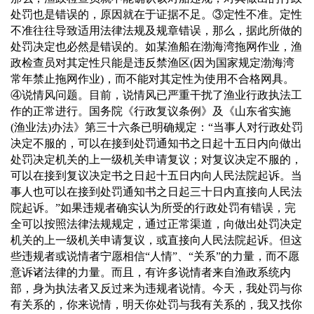
处罚也是错误的，原因就在于证据不足。
③
定性不准。定性
不准往往导致适用法律法规及规章错误，那么，据此所做的
处罚决定也必然是错误的。如某渔船在渤海湾拖网作业，渔
政检查员对其定性只能是违反禁渔区
(
因为国家规定渤海湾
常年禁止拖网作业
)
，而不能对其定性为使用不合格网具。
④
说情风问题。目前，说情风已严重干扰了渔业行政执法工
作的正常进行。国务院《行政复议条例》及《山东省实施
(
渔业法
)
办法》第三十六条已明确规定：
“
当事人对行政处罚
决定不服的，可以在接到处罚通知书之日起十五日内向做出
处罚决定机关的上一级机关申请复议；对复议决定不服的，
可以在接到复议决定书之日起十五日内向人民法院起诉。当
事人也可以在接到处罚通知书之日起三十日内直接向人民法
院起诉。
”
如果违规者确实认为所受的行政处罚有错误，完
全可以按照法律法规规定，通过正常渠道，向做出处罚决定
机关的上一级机关申请复议，或直接向人民法院起诉。但这
些违规者或说情者宁愿相信“人情”、“关系”的力量，而不愿
意诉诸法律的力量。而且，有许多说情者来自渔政系统内
部，身为执法者又反过来为违规者说情。今天，我处罚与你
有关系的，你来说情，明天你处罚与我有关系的，我又找你