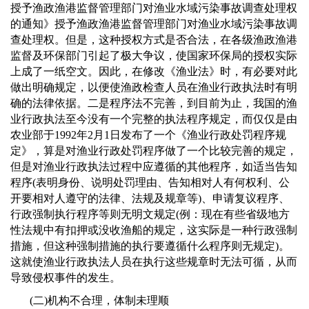
授予渔政渔港监督管理部门对渔业水域污染事故调查处理权
的通知》授予渔政渔港监督管理部门对渔业水域污染事故调
查处理权。但是，这种授权方式是否合法，在各级渔政渔港
监督及环保部门引起了极大争议，使国家环保局的授权实际
上成了一纸空文。因此，在修改《渔业法》时，有必要对此
做出明确规定，以便使渔政检查人员在渔业行政执法时有明
确的法律依据。二是程序法不完善，到目前为止，我国的渔
业行政执法至今没有一个完整的执法程序规定，而仅仅是由
农业部于
1992
年
2
月
1
日发布了一个《渔业行政处罚程序规
定》，算是对渔业行政处罚程序做了一个比较完善的规定，
但是对渔业行政执法过程中应遵循的其他程序，如适当告知
程序
(
表明身份、说明处罚理由、告知相对人有何权利、公
开要相对人遵守的法律、法规及规章等
)
、申请复议程序、
行政强制执行程序等则无明文规定
(
例：现在有些省级地方
性法规中有扣押或没收渔船的规定，这实际是一种行政强制
措施，但这种强制措施的执行要遵循什么程序则无规定
)
。
这就使渔业行政执法人员在执行这些规章时无法可循，从而
导致侵权事件的发生。
(
二
)
机构不合理，体制未理顺