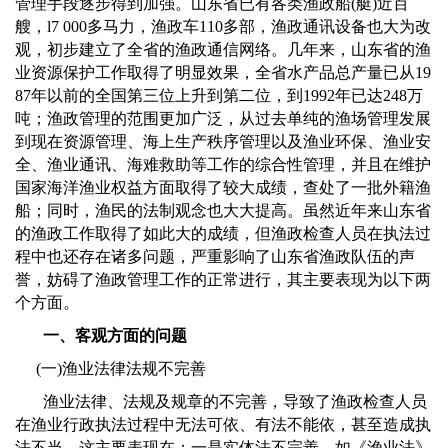
管理手段逐步得到加强。山东省已有各类渔政船
(
艇
)
近百
艘，
l7 000
多马力，渔政车
110
多部，渔政通讯设备也大为改
观，初步建立了全省的渔政通信网络。几年来，山东省的渔
业资源保护工作取得了明显效果，全省水产品总产量已从
19
87
年以前的全国第三位上升到第二位，到
1992
年已达
248
万
吨；渔政管理的范围更加广泛，从过去单纯的渔场管理发展
到现在资源管理、海上生产秩序管理以及渔业环保、渔业安
全、渔业通讯、海难救助等工作的综合性管理，并且在维护
国家海洋渔业权益方面取得了较大成绩，查处了一批外籍渔
船；同时，渔民的法制观念也大大提高。虽然近年来山东省
的渔政工作取得了如此大的成绩，但渔政检查人员在执法过
程中也还存在诸多问题，严重影响了山东省渔政队伍的声
誉，妨碍了渔政管理工作的正常进行，其主要表现为以下两
个方面。
一、客观方面的问题
(
一
)
渔业法律法规不完善
渔业法律、法规及规章的不完善，导致了渔政检查人员
在渔业行政执法过程中无法可依、有法不能依，甚至造成执
法不当，这主要表现在：一是实体法不完善，如《渔业法》