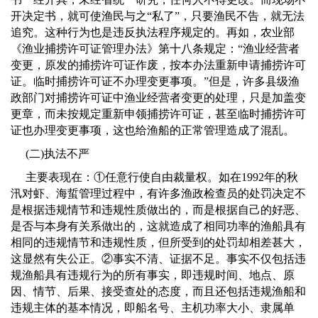
开决定书，就可使渔民与之“私了”，只要渔民不告，就无法
追究。这种行为也是违反执法程序规定的。再如，农业部
《渔业捕捞许可证管理办法》第十八条规定：“渔业经营者
变更，原发的捕捞许可证作废，按本办法重新申请捕捞许可
证。临时捕捞许可证不办理变更事项。”但是，许多县级渔
政部门对捕捞许可证中渔业经营者变更的处理，只是加盖变
更章，而未按规定重新申领捕捞许可证，甚至临时捕捞许可
证也办理变更事项，这也给渔船的正常管理造成了混乱。
(
二
)
执法不严
主要表现在：
①
任意行使自由裁量权。如在
1992
年的秋
汛对虾、海蜇管理过程中，有许多渔政检查员的处罚决定不
是根据违规情节和违规性质做出的，而是根据自己的好恶、
是否与本身有关系做出的，这就造成了相同功率的渔船具有
相同的违规情节和违规性质，但所受到的处罚却相差甚大，
这显然有失公正。②事实不清、证据不足。事实不仅包括违
规渔船具有违规行为的所有事实，即违规时间、地点、原
因、情节、后果、接受查处的态度，而且还包括违规渔船和
违规主体的基本情况，即船名号、主机功率大小、隶属单