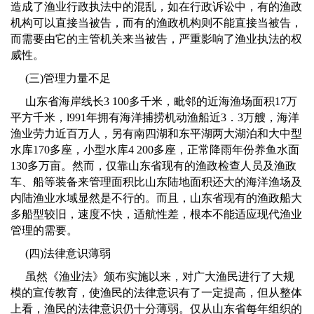
造成了渔业行政执法中的混乱，如在行政诉讼中，有的渔政
机构可以直接当被告，而有的渔政机构则不能直接当被告，
而需要由它的主管机关来当被告，严重影响了渔业执法的权
威性。
(
三
)
管理力量不足
山东省海岸线长
3 100
多千米，毗邻的近海渔场面积
17
万
平方千米，
l991
年拥有海洋捕捞机动渔船近
3
．
3
万艘，海洋
渔业劳力近百万人，另有南四湖和东平湖两大湖泊和大中型
水库
170
多座，小型水库
4 200
多座，正常降雨年份养鱼水面
130
多万亩。然而，仅靠山东省现有的渔政检查人员及渔政
车、船等装备来管理面积比山东陆地面积还大的海洋渔场及
内陆渔业水域显然是不行的。而且，山东省现有的渔政船大
多船型较旧，速度不快，适航性差，根本不能适应现代渔业
管理的需要。
(
四
)
法律意识薄弱
虽然《渔业法》颁布实施以来，对广大渔民进行了大规
模的宣传教育，使渔民的法律意识有了一定提高，但从整体
上看，渔民的法律意识仍十分薄弱。仅从山东省每年组织的