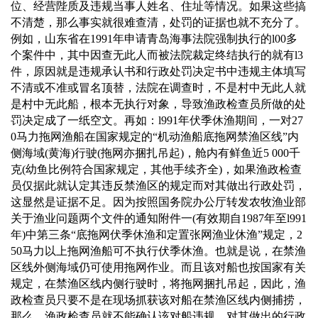
位、经营陛质及违规当事人姓名、住址等情况。如果这些搞
不清楚，那么事实就很难查清，处罚的证据也就不充分了。
例如，山东省在
1991
年申请青岛海事法院强制执行的
l00
多
个案件中，其中因查无此人而被法院裁定终结执行的就有
l3
件，原因就是违规承认书和行政处罚决定书中违规主体填写
不清或不准或冒名顶替，法院在调查时，不是村中无此人就
是村中无此船，根本无执行对象，导致渔政检查员所做的处
罚决定成了一纸空文。再如：
l991
年伏季休渔期间，一对
27
0
马力拖网渔船在国家规定的
“
机动渔船底拖网禁渔区线
”
内
侧海域
(
黄海
)
行驶
(
拖网亦捆扎吊起
)
，舱内有鲜鱼近
5 000
千
克
(
幼鱼比例符合国家规定，其他手续齐全
)
，如果渔政检查
员仅据此就认定其违反禁渔区的规定而对其做出行政处罚，
这显然是证据不足。因为按照国务院办公厅转发农牧渔业部
关于渔业问题两个文件的通知附件一
(
有效期自
1987
年至
l991
年
)
中第三条
“
底拖网伏季休渔和定置张网渔业休渔
”
规定，
2
50
马力以上拖网渔船可不执行伏季休渔。也就是说，在禁渔
区线外侧海域仍可使用拖网作业。而且该对船也按国家有关
规定，在禁渔区线内侧行驶时，将拖网捆扎吊起，因此，渔
政检查员只要不是在现场抓获该对船在禁渔区线内侧捕捞，
那么，渔政检查员就不能确认该对船违规，对其做出的行政