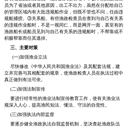
员为了省油或者其他原因，出工不出力，虽然在分配给自己
的管理区域内有大批违规船作业，但既不管也不问，任由违
规船捕捞。
③
关系船。有些渔政检查员在查到与自己有关系
的违规作业船时，不是一视同仁，而是网开一面，甚至有的
渔政船长或船员见到与自己有关系的违规船时，不帮靠或不
积极帮靠而任其逃掉。
三、主要对策
(
一
)
加强渔业立法
尽快修改《中华人民共和国渔业法》及其配套法规，建
立并完善与其相配套的规章，使渔政检查人员在执法过程中
真正做到有法可依。
(
二
)
加强法制宣传
要进行经常性的渔业法制宣传教育工作，使有关渔业法
规深入人心，提高渔民知法、懂法、守法的自觉性。
(
三
)
加强执法内部监督
要逐步健全渔政执法自我监督机制，坚决查处渔政队伍