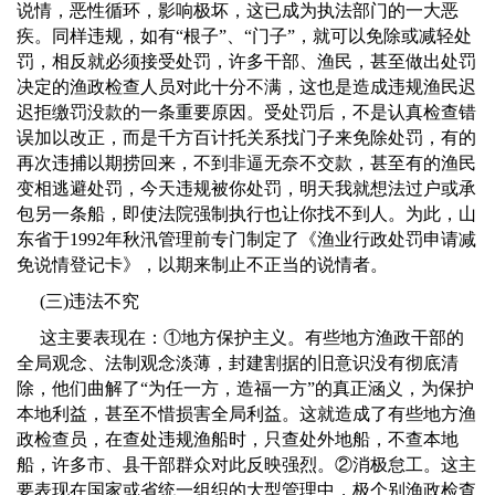
说情，恶性循环，影响极坏，这已成为执法部门的一大恶
疾。同样违规，如有“根子”、“门子”，就可以免除或减轻处
罚，相反就必须接受处罚，许多干部、渔民，甚至做出处罚
决定的渔政检查人员对此十分不满，这也是造成违规渔民迟
迟拒缴罚没款的一条重要原因。受处罚后，不是认真检查错
误加以改正，而是千方百计托关系找门子来免除处罚，有的
再次违捕以期捞回来，不到非逼无奈不交款，甚至有的渔民
变相逃避处罚，今天违规被你处罚，明天我就想法过户或承
包另一条船，即使法院强制执行也让你找不到人。为此，山
东省于
1992
年秋汛管理前专门制定了《渔业行政处罚申请减
免说情登记卡》，以期来制止不正当的说情者。
(
三
)
违法不究
这主要表现在：
①
地方保护主义。有些地方渔政干部的
全局观念、法制观念淡薄，封建割据的旧意识没有彻底清
除，他们曲解了
“
为任一方，造福一方
”
的真正涵义，为保护
本地利益，甚至不惜损害全局利益。这就造成了有些地方渔
政检查员，在查处违规渔船时，只查处外地船，不查本地
船，许多市、县干部群众对此反映强烈。
②
消极怠工。这主
要表现在国家或省统一组织的大型管理中，极个别渔政检查