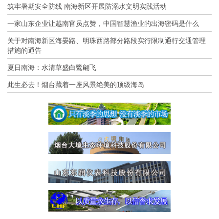
筑牢暑期安全防线 南海新区开展防溺水文明实践活动
一家山东企业让越南官员点赞，中国智慧渔业的出海密码是什么
关于对南海新区海晏路、明珠西路部分路段实行限制通行交通管理
措施的通告
夏日南海：水清草盛白鹭翩飞
此生必去！烟台藏着一座风景绝美的顶级海岛