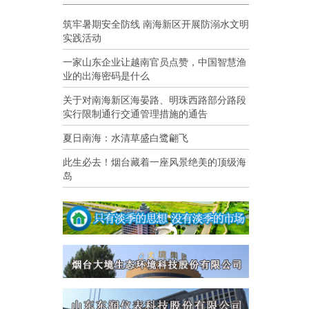
筑牢暑期安全防线 南海新区开展防溺水文明
实践活动
一家山东企业让越南官员点赞，中国智慧渔
业的出海密码是什么
关于对南海新区海晏路、明珠西路部分路段
实行限制通行交通管理措施的通告
夏日南海：水清草盛白鹭翩飞
此生必去！烟台藏着一座风景绝美的顶级海
岛