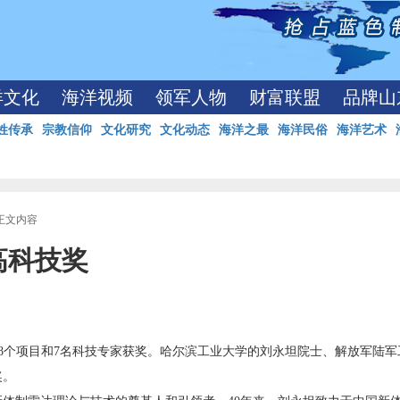
洋文化
海洋视频
领军人物
财富联盟
品牌山
姓传承
宗教信仰
文化研究
文化动态
海洋之最
海洋民俗
海洋艺术
 正文内容
高科技奖
78个项目和7名科技专家获奖。哈尔滨工业大学的刘永坦院士、解放军陆军
奖。