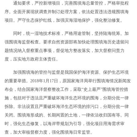
通知要求，严控新增项目，完善围填海总量管控，严格审批程
序。全面开展现状调查并制订处理方案，依法处置违法违规围填海
项目。严守生态保护红线，加强滨海湿地保护，强化整治修复。
同时，统一湿地技术标准，严格用途管制，坚持陆海统筹。加
强围填海监督检查。要求自然资源部将加快处理围填海历史遗留问
题情况纳入督察重点事项，督促地方整改落实，加大督察问责力
度，压实地方政府主体责任。
加强围填海的管控与监督是我国保护海洋资源、保护生态环境
的重要举措。2018年1月17日，原国家海洋局举行围填海情况新闻发
布会，结合国家海洋督察整改工作，采取“史上最严”围填海管控措
施，包括对于违法且严重破坏海洋生态环境的围海，分期分批一律
拆除。非法设置且严重破坏海洋生态环境的排污口，分期分批一律
关闭。围填海形成的、长期闲置的土地，一律依法收归国有等。同
时，强化生态修复，以海岸带规划为引导，强化项目用海需求审
查，加大审核督察力度，强化围填海日常监管。