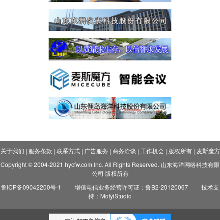
关于我们
|
服务条款
|
联系方式
|
广告服务
|
商务洽谈
|
工作机会
|
版权所有
|
麦斯魔方
Copyright © 2004-2021 hycfw.com Inc. All Rights Reserved. 山东海洋网络科技有限
公司 版权所有
鲁ICP备09042200号-1
增值电信业务经营许可证：鲁B2-20120067
技术支
持：MofyiStudio