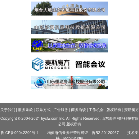
关于我们
|
服务条款
|
联系方式
|
广告服务
|
商务洽谈
|
工作机会
|
版权所有
|
麦斯魔方
Copyright © 2004-2021 hycfw.com Inc. All Rights Reserved. 山东海洋网络科技有限
公司 版权所有
鲁ICP备09042200号-1
增值电信业务经营许可证：鲁B2-20120067
技术支
持：MofyiStudio