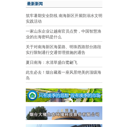
最新新闻
筑牢暑期安全防线 南海新区开展防溺水文明
实践活动
一家山东企业让越南官员点赞，中国智慧渔
业的出海密码是什么
关于对南海新区海晏路、明珠西路部分路段
实行限制通行交通管理措施的通告
夏日南海：水清草盛白鹭翩飞
此生必去！烟台藏着一座风景绝美的顶级海
岛