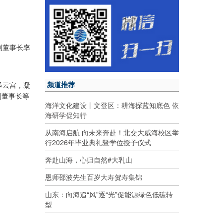
副董事长率
频道推荐
圣云宫，凝
副董事长等
海洋文化建设丨文登区：耕海探蓝知底色 依
海研学促知行
从南海启航 向未来奔赴！北交大威海校区举
行2026年毕业典礼暨学位授予仪式
奔赴山海，心归自然#大乳山
恩师邵波先生百岁大寿贺寿集锦
山东：向海追“风”逐“光”促能源绿色低碳转
型