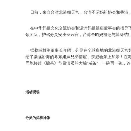
日前，来自台湾北港朝天宫、台湾圣昭妈祖协会和香港、
在中华妈祖文化交流协会和湄洲妈祖祖庙董事会的指导下
领团队，护驾分灵安座圣云宫，台湾圣昭妈祖还与其缔结
据蔡辅雄副董事长介绍，分灵在全球多地的北港朝天宫妈
结了濒临沿海的粤东姐妹兄弟情谊，亲戚会亲上加亲！在
同胞接过《擂茶》节目演员的大腕“咸茶”，一碗再一碗，连
活动现场
分灵的妈祖神像