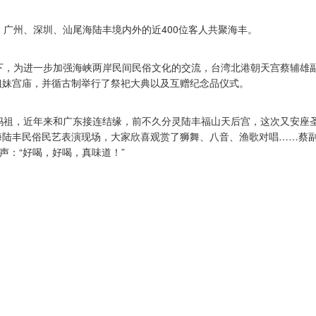
广州、深圳、汕尾海陆丰境内外的近400位客人共聚海丰。
，为进一步加强海峡两岸民间民俗文化的交流，台湾北港朝天宫蔡辅雄
姐妹宫庙，并循古制举行了祭祀大典以及互赠纪念品仪式。
祖，近年来和广东接连结缘，前不久分灵陆丰福山天后宫，这次又安座
海陆丰民俗民艺表演现场，大家欣喜观赏了狮舞、八音、渔歌对唱……蔡
声：“好喝，好喝，真味道！”