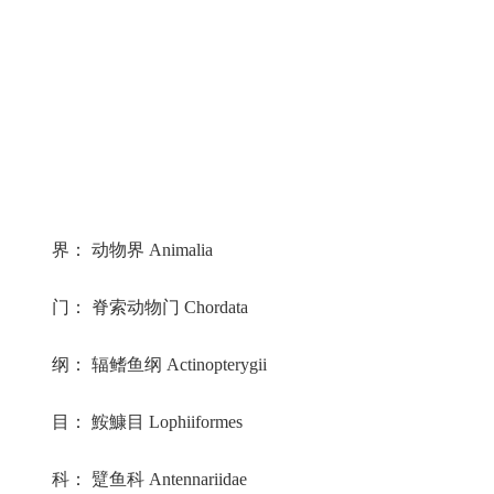
界： 动物界 Animalia
门： 脊索动物门 Chordata
纲： 辐鳍鱼纲 Actinopterygii
目： 鮟鱇目 Lophiiformes
科： 躄鱼科 Antennariidae