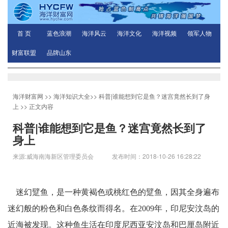
首 页
蓝色浪潮
海洋风云
海洋文化
海洋视频
领军人物
财富联盟
品牌山东
海洋财富网
>>
海洋知识大全
>>
科普|谁能想到它是鱼？迷宫竟然长到了身
上
>> 正文内容
科普|谁能想到它是鱼？迷宫竟然长到了
身上
来源:威海南海新区管理委员会 发布时间：2018-10-26 16:28:22
迷幻躄鱼，是一种黄褐色或桃红色的躄鱼，因其全身遍布
迷幻般的粉色和白色条纹而得名。在2009年，印尼安汶岛的
近海被发现。这种鱼生活在印度尼西亚安汶岛和巴厘岛附近