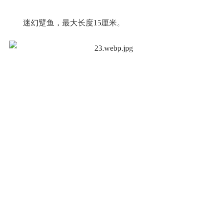
迷幻躄鱼，最大长度15厘米。