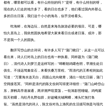
都有，哪里都可以看，有什么特别的吗？”是呀，有什么特别的呀，
现在的人们走的地方多了，看的日出也多了，他们看过国内外那么
多的日出日落，我们这个小小的海岛，似乎没啥看头。
吃海鲜，在海边玩，自然是来海岛旅游必要的项目。可是，哪
怕久居岛上，我依然固执地希望大家来看日出或者日落。或许，那
不是我一个人的固执。
翻开写岱山的古诗词，有许多人写了“蒲门晓日”，从这一点可以
看出来，诗人们对岛上的日出也有一种执着。同样题为《蒲门晓
日》，清代诗人刘梦兰是这样写的：“啼断朝鸡曙色明，早潮生处日
俱生。不须远驾秦皇石，来看扶桑万里程。”而清代的王希程则如此
写道：“万重海水连天白，四面山光向晓青，涌出一轮红日丽，蒲门
空阔接苍冥。”同样是清代的陈文份则写得更详细些：“蒲门山峙岱山
东，屏帏高亭港溆通，两岸潮声喧震荡，一轮旭影照曈昽。鸡鸣紫
陌天初曙，乌吐丹丸野似烘，好趁曦光铺网晒，滩头忙煞打鱼
翁。”虽然是清代的诗人，陈文份对岛上渔民的生活描写倒是与现代