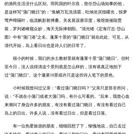
的渔民生活没什么区别。而民国的叶尔良，曾任岱山场知事的他，
是这样写“蒲门晓日”的：“鱼鳞万瓦洗清霜，吐纳沧溟指曙光，惊梦
莺声啼隔叶，临流帆影射搏桑。关名莫误唐宗度，堠馆烦催陆贾
装，罗列诸峰窥众妙，海天无际捧朝阳。”清光绪《定海厅志·岱山
图》中有“蒲门港”之名。蓬莱十景的“蒲门晓日”就在此处。可见，从
清代开始，岛上看日出也是诗人们的日常了。
很小的时候，我们的乡土教材里就有蓬莱十景“蒲门晓日”。但时
至今日，没人说得清这个景到底是怎么样的，没有谁真正地拍下
过“蒲门晓日”。这个蓬莱10景或许只是这些诗人笔下的景色。
小时候我曾问过父亲：“看过蒲门晓日吗？”父亲只是答非所问，
说：“不就在小蒲门或者大蒲门吗，有什么可看的。”后来，我曾心血
来潮问了身边许多的朋友，有没有看过蒲门晓日，有没有看过自己
岛上的日出。许多人说，没有看过日出，但是看过日落。
有一位热爱旅游的朋友，细细回想了下，惭愧地说，自己去过