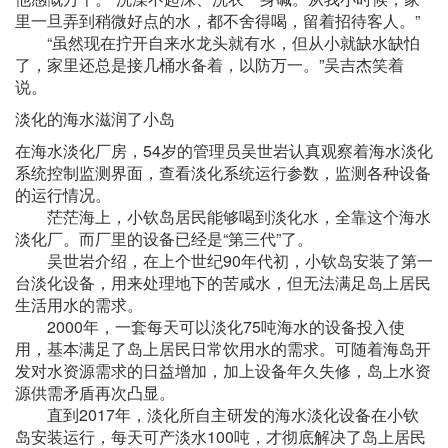
里一旦弄到稍微好点的水，都不舍得喝，留着招待客人。”
“虽然现在拧开自来水龙头就有水，但从小就缺水缺怕
了，家里还总是接几桶水备着，以防万一。”吴吉杰笑着
说。
淡化的海水滋润了小岛
在海水淡化厂房，54岁的管理员吴世岩认真观察着海水淡化
系统控制监测界面，查看淡化系统运行参数，监测各种设备
的运行情况。
茫茫海上，小钦岛居民能够喝到淡化水，全靠这个海水
淡化厂。而厂里的设备已经是“第三代”了。
吴世岩介绍，在上个世纪90年代初，小钦岛安装了第一
台淡化设备，用来处理地下的苦咸水，但无法满足岛上居民
生活用水的需求。
2000年，一套每天可以淡化75吨海水的设备投入使
用，基本满足了岛上居民日常饮用水的需求。可随着海岛开
发对水资源需求的日益增加，加上设备年久失修，岛上水资
源供需矛盾再次凸显。
直到2017年，淡化所自主研发的海水淡化设备在小钦
岛安装运行，每天可产淡水100吨，才彻底解决了岛上居民