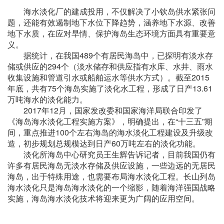
海水淡化厂的建成投用，不仅解决了小钦岛供水紧张问
题，还能有效遏制地下水位下降趋势，涵养地下水源、改善
地下水质，在应对旱情、保护海岛生态环境方面具有重要意
义。
据统计，在我国489个有居民海岛中，已探明有淡水存
储或供应的294个（淡水储存和供应指有水库、水井、雨水
收集设施和管道引水或船舶运水等供水方式）。截至2015
年底，共有75个海岛实施了淡化水工程，形成了日产13.61
万吨海水的淡化能力。
2017年12月，国家发改委和国家海洋局联合印发了
《海岛海水淡化工程实施方案》，明确提出，在“十三五”期
间，重点推进100个左右海岛的海水淡化工程建设及升级改
造，初步规划总规模达到日产60万吨左右的淡化功能。
淡化所海岛中心研究员王生辉告诉记者，目前我国仍有
许多有居民海岛无淡水存储及供应设施，一些边远的无居民
海岛，出于特殊用途，也需要布局海水淡化工程。长山列岛
海水淡化只是海岛海水淡化的一个缩影，随着海洋强国战略
实施，海岛海水淡化技术将迎来更为广阔的应用空间。