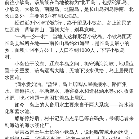
前往小钦岛。该航线在当地被称为“北五岛”，包括砣矶岛、
小钦岛、大钦岛、南隍岛、北隍岛，是长山岛列岛除南、北
长山岛外，主要的5座有居民海岛。
经过近3个小时的航行，终于望见小钦岛。岛上渔民的
红瓦房，背靠青山，面朝大海，别具意味。
“一岛一乡一村”，当地人这样形容小钦岛。小钦岛距离
长岛县城所在地——南长山岛约21海里，是长岛县最小的
乡，面积1.14平方公里，人口不到1000人，下辖小钦岛
村。
小岛位于胶东、辽东半岛之间，扼守渤海海峡，地理位
置十分重要。该岛远离大陆，无地下淡水供给，岛上居民用
水困难。
“滴水贵如油。”曾经，岛上居民以屋檐接水、路面集
水、渠道拦水、平塘聚水、地窖蓄水和造林涵水等办法收集
水源，吃水难题一直困扰着岛上居民。
如今，岛上的人畜用水主要来自于两大系统——海水淡
化和蓄水池。
船舶停好后，村书记吴吉杰早已等在码头，带领记者来
到海边的海水淡化厂。
吴吉杰是土生土长的小钦岛人，说起喝苦咸水的历史，
他感慨万千。“洗澡不起沫、洗衣一身碱。从我小时候，家