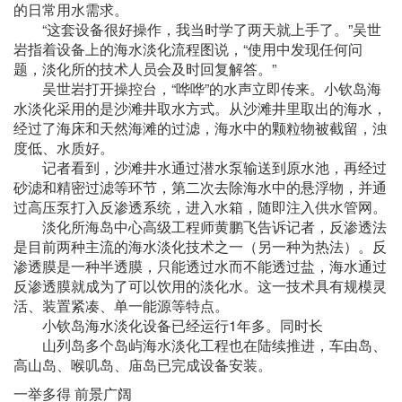
的日常用水需求。
“这套设备很好操作，我当时学了两天就上手了。”吴世
岩指着设备上的海水淡化流程图说，“使用中发现任何问
题，淡化所的技术人员会及时回复解答。”
吴世岩打开操控台，“哗哗”的水声立即传来。小钦岛海
水淡化采用的是沙滩井取水方式。从沙滩井里取出的海水，
经过了海床和天然海滩的过滤，海水中的颗粒物被截留，浊
度低、水质好。
记者看到，沙滩井水通过潜水泵输送到原水池，再经过
砂滤和精密过滤等环节，第二次去除海水中的悬浮物，并通
过高压泵打入反渗透系统，进入水箱，随即注入供水管网。
淡化所海岛中心高级工程师黄鹏飞告诉记者，反渗透法
是目前两种主流的海水淡化技术之一（另一种为热法）。反
渗透膜是一种半透膜，只能透过水而不能透过盐，海水通过
反渗透膜就成为了可以饮用的淡化水。这一技术具有规模灵
活、装置紧凑、单一能源等特点。
小钦岛海水淡化设备已经运行1年多。同时长
山列岛多个岛屿海水淡化工程也在陆续推进，车由岛、
高山岛、喉叽岛、庙岛已完成设备安装。
一举多得 前景广阔