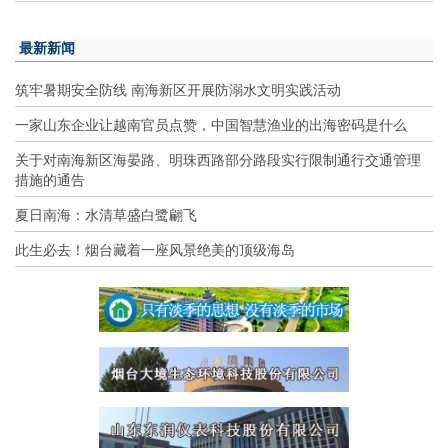
最新新闻
筑牢暑期安全防线 南海新区开展防溺水文明实践活动
一家山东企业让越南官员点赞，中国智慧渔业的出海密码是什么
关于对南海新区海晏路、明珠西路部分路段实行限制通行交通管理
措施的通告
夏日南海：水清草盛白鹭翩飞
此生必去！烟台藏着一座风景绝美的顶级海岛