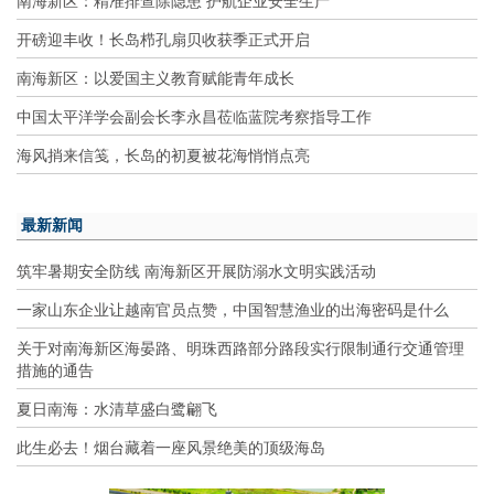
南海新区：精准排查除隐患 护航企业安全生产
开磅迎丰收！长岛栉孔扇贝收获季正式开启
南海新区：以爱国主义教育赋能青年成长
中国太平洋学会副会长李永昌莅临蓝院考察指导工作
海风捎来信笺，长岛的初夏被花海悄悄点亮
最新新闻
筑牢暑期安全防线 南海新区开展防溺水文明实践活动
一家山东企业让越南官员点赞，中国智慧渔业的出海密码是什么
关于对南海新区海晏路、明珠西路部分路段实行限制通行交通管理
措施的通告
夏日南海：水清草盛白鹭翩飞
此生必去！烟台藏着一座风景绝美的顶级海岛