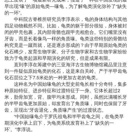
早出现“喙”的原始龟类—喙龟，为了解龟类演化弥补了“缺失
的一环”。
中科院古脊椎所研究员李淳表示，龟的身体结构与其他
四足动物截然不同。比如，龟类的躯干部分很短，身体被封
闭的甲壳包裹，其内部骨骼也跟甲壳相愈合。它们嘴里没有
牙齿，而是长着像鸟一样的角质喙。龟类这些特别的骨骼结
构究竟是一蹴而就，还是逐步形成的？由于早期原始龟类的
化石稀少，发育生物学家、分子生物学家和古生物学家纷纷
致力于龟类起源和早期演化的研究，但是成果有限。
直到李淳在筹建中的三亚海洋古生物博物馆藏品里注意
到一件疑似原始龟类的化石，这是来自关岭、产于半甲齿龟
化石层位之下7.5米处的一种更加古老的龟类。
这种名为中国始喙龟的大型史前龟长相十分奇特，集多
种原始特征、进步特征和过渡特征于一身。它体长超过2
米，肋骨加宽，背、腹甲均未形成。同时，虽然比满嘴长牙
的半甲齿龟更加原始，却发育出了角质喙，同时也保留了牙
齿，呈现出“牙齿退化，角质喙产生”的过渡状态。
“中国始喙龟介于罗氏祖龟和半甲齿龟之间，在龟类早
期演化中承上启下，为龟类系统发育补上了‘缺失的一
环’。”李淳说。