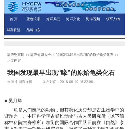
首 页
蓝色浪潮
海洋风云
海洋文化
海洋视频
领军人物
财富联盟
品牌山东
海洋财富网
>>
海洋知识大全
>>
我国发现最早出现“喙”的原始龟类化石
>>
正文内容
我国发现最早出现“喙”的原始龟类化石
来源:中国海洋报 发布时间：2018-09-10 16:22:08
■ 吴月辉
龟是人们熟悉的动物，但其演化历史却是古生物学中的
谜题之一。中国科学院古脊椎动物与古人类研究所（以下简
称中科院古脊椎所）领衔的国际合作团队日前在《自然》杂
志上发表了一项最新研究成果，报道了一种在中国发现的最