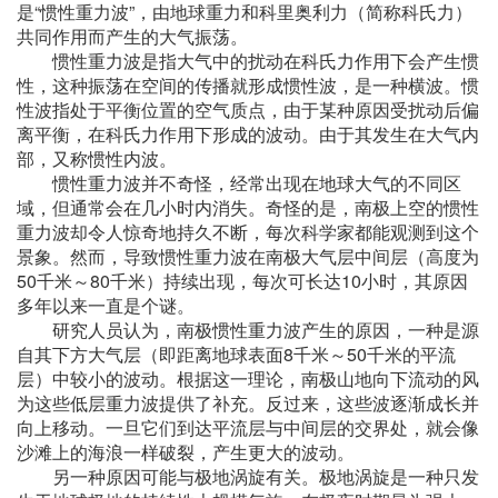
是“惯性重力波”，由地球重力和科里奥利力（简称科氏力）
共同作用而产生的大气振荡。
惯性重力波是指大气中的扰动在科氏力作用下会产生惯
性，这种振荡在空间的传播就形成惯性波，是一种横波。惯
性波指处于平衡位置的空气质点，由于某种原因受扰动后偏
离平衡，在科氏力作用下形成的波动。由于其发生在大气内
部，又称惯性内波。
惯性重力波并不奇怪，经常出现在地球大气的不同区
域，但通常会在几小时内消失。奇怪的是，南极上空的惯性
重力波却令人惊奇地持久不断，每次科学家都能观测到这个
景象。然而，导致惯性重力波在南极大气层中间层（高度为
50千米～80千米）持续出现，每次可长达10小时，其原因
多年以来一直是个谜。
研究人员认为，南极惯性重力波产生的原因，一种是源
自其下方大气层（即距离地球表面8千米～50千米的平流
层）中较小的波动。根据这一理论，南极山地向下流动的风
为这些低层重力波提供了补充。反过来，这些波逐渐成长并
向上移动。一旦它们到达平流层与中间层的交界处，就会像
沙滩上的海浪一样破裂，产生更大的波动。
另一种原因可能与极地涡旋有关。极地涡旋是一种只发