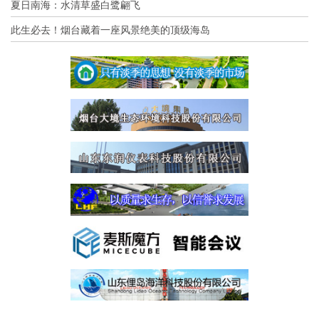
夏日南海：水清草盛白鹭翩飞
此生必去！烟台藏着一座风景绝美的顶级海岛