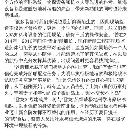
全方位的声呐系统、物探设备和机器人等先进的科考、航海
设备都是这艘极地科考船的亮点，带来新功能的同时也带来
新挑战。
“很多装备对我们来说也是新鲜而陌生的，因此现场监
造不仅是监督检查，更是一个学习的过程。期间，船员们得
以熟知科考设备的使用规范，确保日后的操作安全。”曾在2
014年、2016年间任“雪龙”船船长，现任新船工程部现场监
造船体组组长的赵炎平对记者说，监造新船如同培养一个人
的成才，需要从小陪伴，才能清楚地了解其优缺点，在以后
的航行中充分发挥其优势，出现问题时更容易找到病灶。
“这艘船承载了我们极地人的‘中国梦’，我们有责任也有
信心完成好船舶配建任务，为明年执行极地考察和极地破冰
试航任务奠定坚实基础。”正是凭借这样的责任心与进取精
神，从工程刚开始，就有监造人员告别了上海市里的万家灯
火，带着妻子和年幼的孩子搬到岛上，“船不交验不下岛”。
“雪龙2”号建成后，将与“雪龙”船组成极地科学考察破冰
船队，以更强健的身姿挺进南北极，为推动我国极地考察事
业迈上新台阶发挥不可替代的作用。在经历了夏日漫长
的“烤”验后，监造人员用汗水与信念浇灌的果实，将在极寒
环境中迎接新的淬炼。