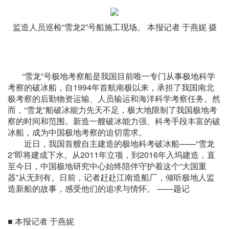
监造人员巡检“雪龙2”号船施工现场。 本报记者 于燕妮 摄
“雪龙”号极地考察船是我国目前唯一专门从事极地科学
考察的破冰船，自1994年首航南极以来，承担了我国南北
极考察的后勤物资运输、人员输运和海洋科学考察任务。然
而，“雪龙”船破冰能力先天不足，极大地限制了我国极地考
察的时间和范围。新造一艘破冰能力强、科考手段丰富的破
冰船，成为中国极地考察的迫切需求。
近日，我国首艘自主建造的极地科考破冰船——“雪龙
2”即将建成下水。从2011年立项，到2016年入坞建造，直
至今日，中国极地研究中心始终陪伴守护着这个“大国重
器”从无到有。日前，记者赶赴江南造船厂，倾听极地人监
造新船的故事，感受他们的追求与情怀。 ——题记
■ 本报记者 于燕妮