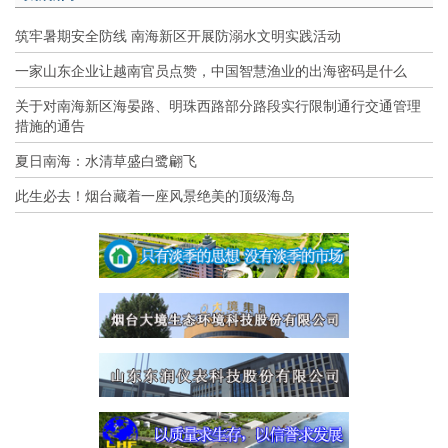
筑牢暑期安全防线 南海新区开展防溺水文明实践活动
一家山东企业让越南官员点赞，中国智慧渔业的出海密码是什么
关于对南海新区海晏路、明珠西路部分路段实行限制通行交通管理
措施的通告
夏日南海：水清草盛白鹭翩飞
此生必去！烟台藏着一座风景绝美的顶级海岛