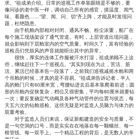
求。”祖成弟介绍。日常的巡视工作单靠眼睛是不够的，要
像问诊的老中医一样，调动自己所有的感官，摸温度、闻气
味、看颜色……“望、闻、问、切”齐上阵，才能及时发现问
题，杜绝隐患。
由于机舱内部相对封闭、通风不畅、粉尘浓重，船厂在
每个施工现场架设了通气管道。有时，上层管道出现问题，
就会影响到下层舱室内的空气质量。时间久了，富有经验的
巡检员们凭鼓风的声音就能听出其中的异常。
很快，厚实的连体工作服被汗水打湿，祖成弟顾不上这
些，继续赶往下一个巡视点。“其实到现在为止，苦活、脏
活、累活已经基本告一段落了，之前我们巡视减摇水舱和两
个吊舱的时候，才真的是不容易。”祖成弟告诉记者，半人
高的舱门只有60厘米宽，弯腰钻进去后基本靠爬着前进；圆
形的吊舱内促狭复杂，档位又很密集，平均每80厘米就要钻
一次；要反复确定气动阀及各种气动管件的位置与状态，每
天五六次的钻舱巡检。这些无疑是对监造人员脑力与体力的
双重考验。
对于监造人员们来说，保证新船建造的安全与质量，不
是一句空洞的口号，而是实实在在地落在每一颗螺丝、每一
根管线、每一双手上。一个精品工程的背后，是无数人的辛