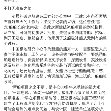
劳汗水。
不打无准备之仗
清晨的破冰船建造工程部办公室中，王建忠有条不紊地
布置好当天的工作后，接受了记者的采访。这位曾任“雪
龙”船船长的“老南极”，是此次新建破冰船项目的副总指挥。
从立项、可研与初步设计批复、关键设备与建造船厂招标，
到开工建造、整船合拢，他亲历了这艘破冰船从无到有的整
个过程。
中国极地研究中心作为新船的船东一方，需要监造人员
参与图纸审核、工艺评定、设备采购与验收配合，要熟悉船
舶建造计划，负责船载操控支撑设备、探测设备、实验设备
以及船岸一体化网络系统等的安装与调试的监督和验收。与
此同时，还要配合监理、船厂及船级社进行船舶建造工艺、
工程质量和进度的监督，协调船舶试验、海上试航、船舶验
收等。
“新船项目来之不易，是中心30多年来承接的最大项
目。”王建忠说，“面对一场硬仗，极地中心做了最大限度的
前期准备。”早在项目前期阶段，新建极地破冰船工程部就
建立了工程管理制度和“五方”联合协调机制，整理了几十个
可能会遇到的难点及问题，与设计院、建造单位逐项分析、