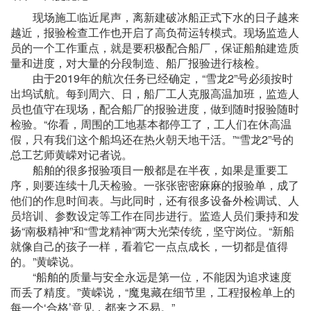
现场施工临近尾声，离新建破冰船正式下水的日子越来
越近，报验检查工作也开启了高负荷运转模式。现场监造人
员的一个工作重点，就是要积极配合船厂，保证船舶建造质
量和进度，对大量的分段制造、船厂报验进行核检。
由于2019年的航次任务已经确定，“雪龙2”号必须按时
出坞试航。每到周六、日，船厂工人克服高温加班，监造人
员也值守在现场，配合船厂的报验进度，做到随时报验随时
检验。“你看，周围的工地基本都停工了，工人们在休高温
假，只有我们这个船坞还在热火朝天地干活。”“雪龙2”号的
总工艺师黄嵘对记者说。
船舶的很多报验项目一般都是在半夜，如果是重要工
序，则要连续十几天检验。一张张密密麻麻的报验单，成了
他们的作息时间表。与此同时，还有很多设备外检调试、人
员培训、参数设定等工作在同步进行。监造人员们秉持和发
扬“南极精神”和“雪龙精神”两大光荣传统，坚守岗位。“新船
就像自己的孩子一样，看着它一点点成长，一切都是值得
的。”黄嵘说。
“船舶的质量与安全永远是第一位，不能因为追求速度
而丢了精度。”黄嵘说，“魔鬼藏在细节里，工程报检单上的
每一个‘合格’意见，都来之不易。”