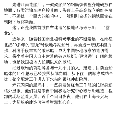
走进江南造船厂，一架架船舶的钢筋铁骨整齐地码放在
地面，各类运输车辆穿梭其间，头顶上是高高耸立的红色吊
车，不远处一个巨大的船坞中，一艘刚刚合拢的钢铁巨轮在
朝阳下展露新颜。
这，正是我国首艘自主建造的极地科考破冰船——“雪
龙2”。
近年来，随着我国南北极科考事业的不断发展，在南征
北战20多年的“雪龙”号极地考察船外，再新造一艘破冰能力
强、科考手段丰富的破冰船，成为中国极地考察的迫切需
求。乘坐着中国人自主建造的破冰船挺进更深远与广阔的极
地，也是我国极地人长期以来的梦想。
经过艰难的前期筹备与十几个月的入厂建造，目前新船
船体的11个总段已经按照从艉向艏、从下往上的顺序成功合
拢，整个配建工作进入下水前的紧张冲刺阶段。
焊花闪闪的船坞中，一些身着鲜红色工作服的忙碌身影
格外显眼。他们就是来自中国极地研究中心破冰船建造工程
部的现场监造人员。近千个日日夜夜，他们在上海长兴岛
上，为新船的建造倾注着智慧和心血。