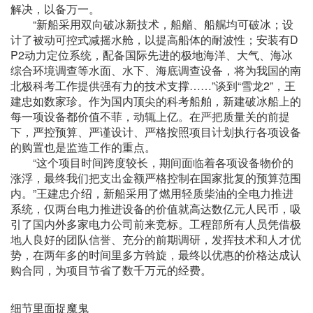
解决，以备万一。
“新船采用双向破冰新技术，船艏、船艉均可破冰；设
计了被动可控式减摇水舱，以提高船体的耐波性；安装有D
P2动力定位系统，配备国际先进的极地海洋、大气、海冰
综合环境调查等水面、水下、海底调查设备，将为我国的南
北极科考工作提供强有力的技术支撑……”谈到“雪龙2”，王
建忠如数家珍。作为国内顶尖的科考船舶，新建破冰船上的
每一项设备都价值不菲，动辄上亿。在严把质量关的前提
下，严控预算、严谨设计、严格按照项目计划执行各项设备
的购置也是监造工作的重点。
“这个项目时间跨度较长，期间面临着各项设备物价的
涨浮，最终我们把支出金额严格控制在国家批复的预算范围
内。”王建忠介绍，新船采用了燃用轻质柴油的全电力推进
系统，仅两台电力推进设备的价值就高达数亿元人民币，吸
引了国内外多家电力公司前来竞标。工程部所有人员凭借极
地人良好的团队信誉、充分的前期调研，发挥技术和人才优
势，在两年多的时间里多方斡旋，最终以优惠的价格达成认
购合同，为项目节省了数千万元的经费。
细节里面捉魔鬼