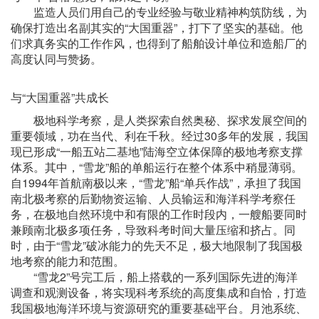
监造人员们用自己的专业经验与敬业精神构筑防线，为
确保打造出名副其实的“大国重器”，打下了坚实的基础。他
们求真务实的工作作风，也得到了船舶设计单位和造船厂的
高度认同与赞扬。
与“大国重器”共成长
极地科学考察，是人类探索自然奥秘、探求发展空间的
重要领域，功在当代、利在千秋。经过30多年的发展，我国
现已形成“一船五站二基地”陆海空立体保障的极地考察支撑
体系。其中，“雪龙”船的单船运行在整个体系中稍显薄弱。
自1994年首航南极以来，“雪龙”船“单兵作战”，承担了我国
南北极考察的后勤物资运输、人员输运和海洋科学考察任
务，在极地自然环境中和有限的工作时段内，一艘船要同时
兼顾南北极多项任务，导致科考时间大量压缩和挤占。同
时，由于“雪龙”破冰能力的先天不足，极大地限制了我国极
地考察的能力和范围。
“雪龙2”号完工后，船上搭载的一系列国际先进的海洋
调查和观测设备，将实现科考系统的高度集成和自恰，打造
我国极地海洋环境与资源研究的重要基础平台。月池系统、