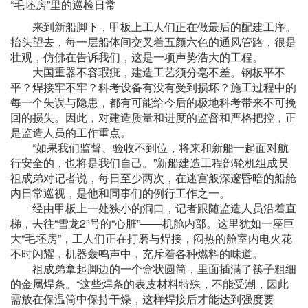
“毛坯房”里的巡检日常
来到新船脚下，甲板上工人们正在做最后的配建工序。
抬头望去，每一层船体间交叉着五颜六色的通风管路，很是
壮观，仿佛在告诉我们，这是一项声势浩大的工程。
大国重器不容瑕疵，建造工艺须分毫不差。钢板平不
平？焊接牢不牢？科考设备有没有受到损坏？施工过程中的
每一个失误与隐患，都有可能给今后的极地科考带来不可挽
回的损失。因此，对建造质量和进度的监督和严格把控，正
是监造人员的工作重点。
“如果我们监督、验收不到位，将来和新船一起面对航
行安全的，也将是我们自己。”新船建造工程部轮机组成员
祖成弟对记者说，每日至少两次，在迷宫般深邃昏暗的船舱
内日常巡视，是他和同事们的例行工作之一。
经由甲板上一处狭小的洞口，记者跟随监造人员沿着直
梯，去往“雪龙2”号的“心脏”——机舱内部。这里犹如一座巨
大“毛坯房”，工人们正在打磨与焊接，闷热的舱室内电火花
不时闪耀，机器轰鸣声中，充斥着各种燃料的味道。
祖成弟拿起脚边的一个盒状圆筒，里面插满了筷子粗细
的金属焊条。“这些焊条的表皮材料特殊，不能受潮，因此
需放在保温筒中保持干燥，这样焊接后才能达到强度要