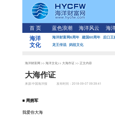
首 页
蓝色浪潮
海洋风云
海
海洋
海洋财富网6周年
建国60周年
后口王
文化
龙王传说
妈祖文化
海洋财富网
>>
海洋文化
>>
大海作证
>> 正文内容
大海作证
来源:中国海洋报 发布时间：2018-09-07 09:39:41
■ 周拥军
我爱你大海