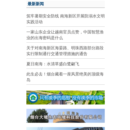
最新新闻
筑牢暑期安全防线 南海新区开展防溺水文明
实践活动
一家山东企业让越南官员点赞，中国智慧渔
业的出海密码是什么
关于对南海新区海晏路、明珠西路部分路段
实行限制通行交通管理措施的通告
夏日南海：水清草盛白鹭翩飞
此生必去！烟台藏着一座风景绝美的顶级海
岛