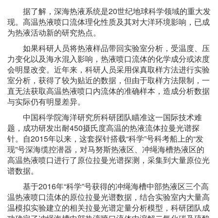
据了解，深海热液系统是20世纪地球科学领域的重大发
现。高温热液喷口流体理化性质及其对大洋环境影响，已成
为热液活动新的研究热点。
如果科研人员将热液样品带回实验室分析，受温度、压
力变化以及海水混入影响，热液喷口流体的化学成分或浓度
会明显改变。近年来，科研人员采用保真取样方法进行实验
室分析，获得了较为贴近的数据，但由于取样方法限制，一
直无法获取高温热液喷口内流体的准确样本，造成分析数据
与实际仍有明显差异。
中国科学院海洋研究所科研团队瞄准这一国际技术难
题，成功研发出耐450摄氏度高温的热液流体拉曼光谱探
针。自2015年以来，这套探针搭载“科学”号科考船上的“发
现”号深海缆控潜器，对马努斯热液区、冲绳海槽热液区的
高温热液喷口进行了原位拉曼光谱探测，采集到大量原位光
谱数据。
基于2016年“科学”号获得的冲绳海槽中部热液区三个高
温热液喷口流体的原位拉曼光谱数据，结合实验室内大量高
温模拟实验建立的相关拉曼光谱定量分析模型，科研团队成