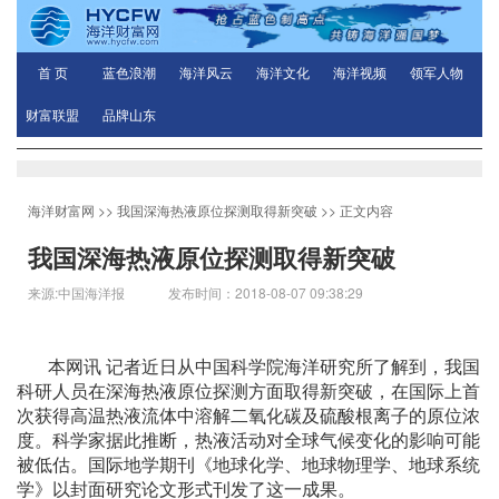
首 页
蓝色浪潮
海洋风云
海洋文化
海洋视频
领军人物
财富联盟
品牌山东
海洋财富网
>>
我国深海热液原位探测取得新突破
>> 正文内容
我国深海热液原位探测取得新突破
来源:中国海洋报 发布时间：2018-08-07 09:38:29
本网讯 记者近日从中国科学院海洋研究所了解到，我国
科研人员在深海热液原位探测方面取得新突破，在国际上首
次获得高温热液流体中溶解二氧化碳及硫酸根离子的原位浓
度。科学家据此推断，热液活动对全球气候变化的影响可能
被低估。国际地学期刊《地球化学、地球物理学、地球系统
学》以封面研究论文形式刊发了这一成果。