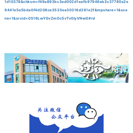
1d10378&chksm=f49a893bc3ed002d1eafb97946eb2c37780a2e
9441e5a5bda0f4d208ce3535ee30316d261e2f&mpshare=1&sce
ne=1&srcid=0516LwYGvZmOc5vTv0lyVNwG#rd