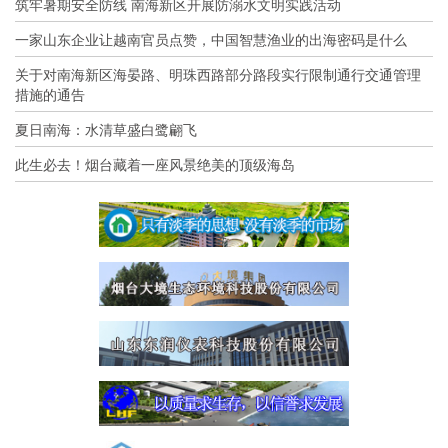
筑牢暑期安全防线 南海新区开展防溺水文明实践活动
一家山东企业让越南官员点赞，中国智慧渔业的出海密码是什么
关于对南海新区海晏路、明珠西路部分路段实行限制通行交通管理
措施的通告
夏日南海：水清草盛白鹭翩飞
此生必去！烟台藏着一座风景绝美的顶级海岛