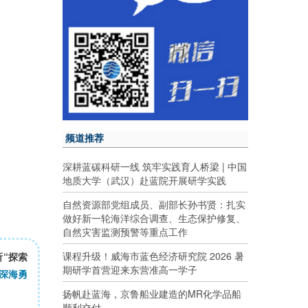
频道推荐
深耕蓝碳科研一线 筑牢实践育人桥梁 | 中国
地质大学（武汉）赴蓝院开展研学实践
自然资源部党组成员、副部长孙书贤：扎实
做好新一轮海洋综合调查、生态保护修复、
自然灾害监测预警等重点工作
课程升级！威海市蓝色经济研究院 2026 暑
所“探索
期研学首营迎来东营准高一学子
“深海勇
扬帆赴蓝海，京鲁船业建造的MR化学品船
顺利交付