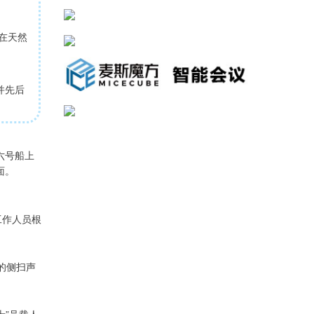
在天然
并先后
六号船上
面。
工作人员根
的侧扫声
士”号载人