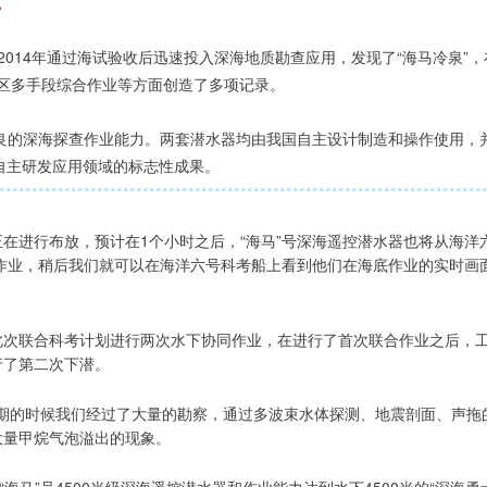
。
2014年通过海试验收后迅速投入深海地质勘查应用，发现了“海马冷泉”，
区多手段综合作业等方面创造了多项记录。
优良的深海探查作业能力。两套潜水器均由我国自主设计制造和操作使用，
自主研发应用领域的标志性成果。
正在进行布放，预计在1个小时之后，“海马”号深海遥控潜水器也将从海洋
同作业，稍后我们就可以在海洋六号科考船上看到他们在海底作业的实时画
此次联合科考计划进行两次水下协同作业，在进行了首次联合作业之后，
行了第二次下潜。
期的时候我们经过了大量的勘察，通过多波束水体探测、地震剖面、声拖
大量甲烷气泡溢出的现象。
海马”号4500米级深海遥控潜水器和作业能力达到水下4500米的“深海勇