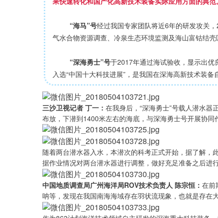
果快速转化和国产化高新技术装备实际应用方面的典范
“海马”号
经过我国专家团队将近6年的研发攻关，
气水合物资源调查、冷泉生态环境监测及海山富钴结壳
“深海勇士”号
于2017年通过海试验收，显示出
入选“中国十大科技进展”，是我国在深海高新技术装备
三沙卫视记者 丁一：
在我身后，“深海勇士”号载人潜水器
布放，下潜到1400米左右的海底，与深海勇士号开展协
随着两台潜水器入水，本潜次的科考正式开始，据了解，
据作业情况对两台潜水器进行调整，做好充足准备之后进
中国地质调查局广州海洋局ROV技术负责人 陈宗恒：
在前
呐等，发现在我国南海海域存在羽状流现象，也就是存在
作为863计划海洋技术领域自主研发的深海重大科技装备，“