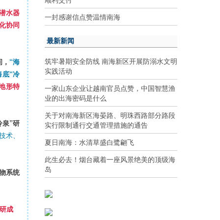
潜水器
一封感谢信点赞温情南海
化协同
最新新闻
筑牢暑期安全防线 南海新区开展防溺水文明
间，
“海
实践活动
底“冷
地形特
一家山东企业让越南官员点赞，中国智慧渔
业的出海密码是什么
关于对南海新区海晏路、明珠西路部分路段
泉”研
实行限制通行交通管理措施的通告
键技术、
夏日南海：水清草盛白鹭翩飞
此生必去！烟台藏着一座风景绝美的顶级海
岛
物系统
科研成