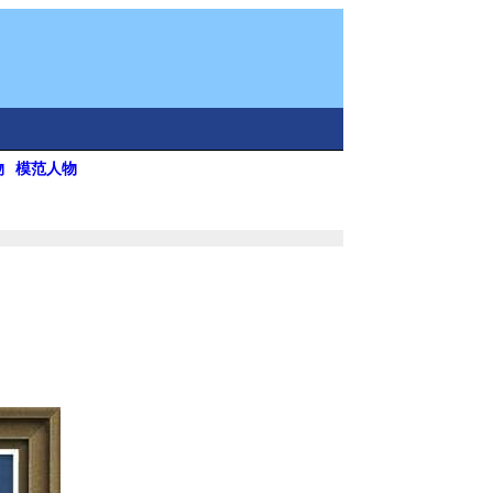
物
模范人物