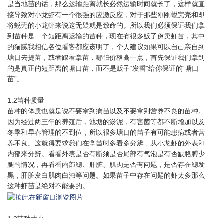
是当地苗的话，那么运输距离就长必然运输时间就长了，这样就直
接导致对小龙虾有一个很强的应激反应，对于那些刚刚蜕完壳和即
将蜕壳的小龙虾来说这无疑就是致命的。所以我们必须保证我们拿
到苗种是一个短距离运输的苗种，现在有很多贩子倒卖虾苗，其中
的猫腻我相信各位看客都应该明了，个人建议如果可以自己亲自到
塘口去提苗，或者跟着拿苗，哪怕价格高一点，首先保证我们拿到
的是真正的短距离的塘口苗，而不是贩子“发誓”给你保证的“塘口
苗”。
1.2苗种质量
苗种的体质也就是说不要拿到病苗以及不要拿到营养不良的苗种。
因为经过两三年的养殖后，池塘的淤泥，有害菌等都不断增加以及
冬季和早春管理的不到位，所以很多塘口的苗子有可能患病或者营
养不良。这就得要求我们在拿苗时多看多分辨，从小龙虾的外表和
内部来分辨。看看外表是否有断须是否尾部有气泡是有否缺胳膊少
腿的情况，再看看内部鳃、肝脏、肌肉是否有问题，是否存在鳃发
黑，肝脏发白肌肉白浊等问题。如果苗子中存在问题的虾太多那么
这种虾苗是绝对不能要的。