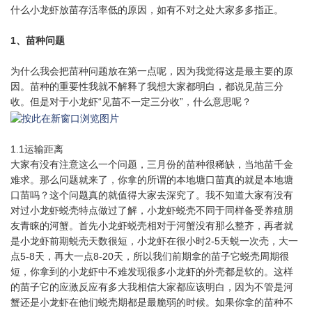
什么小龙虾放苗存活率低的原因，如有不对之处大家多多指正。
1、苗种问题
为什么我会把苗种问题放在第一点呢，因为我觉得这是最主要的原
因。苗种的重要性我就不解释了我想大家都明白，都说见苗三分
收。但是对于小龙虾“见苗不一定三分收”，什么意思呢？
1.1运输距离
大家有没有注意这么一个问题，三月份的苗种很稀缺，当地苗千金
难求。那么问题就来了，你拿的所谓的本地塘口苗真的就是本地塘
口苗吗？这个问题真的就值得大家去深究了。我不知道大家有没有
对过小龙虾蜕壳特点做过了解，小龙虾蜕壳不同于同样备受养殖朋
友青睐的河蟹。首先小龙虾蜕壳相对于河蟹没有那么整齐，再者就
是小龙虾前期蜕壳天数很短，小龙虾在很小时2-5天蜕一次壳，大一
点5-8天，再大一点8-20天，所以我们前期拿的苗子它蜕壳周期很
短，你拿到的小龙虾中不难发现很多小龙虾的外壳都是软的。这样
的苗子它的应激反应有多大我相信大家都应该明白，因为不管是河
蟹还是小龙虾在他们蜕壳期都是最脆弱的时候。如果你拿的苗种不