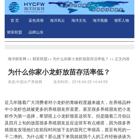
首 页
蓝色浪潮
海洋风云
海洋文化
海洋视频
领军人物
财富联盟
品牌山东
海洋财富网
>>
财富联盟
>>
为什么你家小龙虾放苗存活率低？
>> 正文内容
为什么你家小龙虾放苗存活率低？
来源:中国水产养殖网 发布时间：2018-04-25 14:44:59
近几年随着广大消费者对小龙虾的青睐程度越来越大，在养殖品种
中小龙虾也就被更多的养殖朋友所喜爱。甚至很多养殖朋友把小龙
虾作为第一选择，希望搭上小龙虾致富这班车。但是随着三月份以
及四月上旬的放苗很多养殖朋友反应这班车有点难搭，因为很多养
殖朋友发现他们在前段时间放下去的苗死亡率很高，甚至有死的一
干二净的。为什么呢？那么接下来我就就我个人的工作经验谈谈为