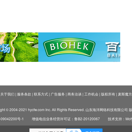
关于我们
|
服务条款
|
联系方式
|
广告服务
|
商务洽谈
|
工作机会
|
版权所有
|
麦斯魔方
ight © 2004-2021 hycfw.com Inc. All Rights Reserved. 山东海洋网络科技有限公
09042200号-1
增值电信业务经营许可证：鲁B2-20120067
技术支持：Mofyi