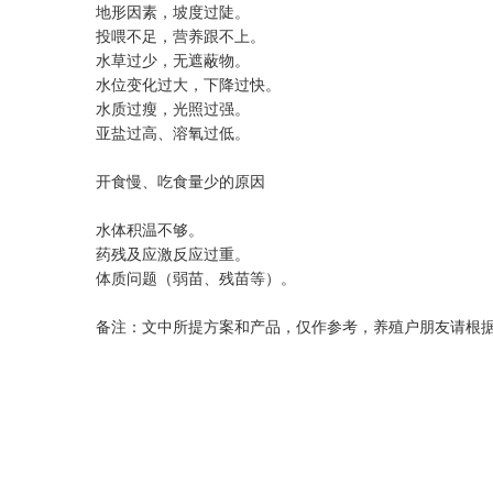
地形因素，坡度过陡。
投喂不足，营养跟不上。
水草过少，无遮蔽物。
水位变化过大，下降过快。
水质过瘦，光照过强。
亚盐过高、溶氧过低。
开食慢、吃食量少的原因
水体积温不够。
药残及应激反应过重。
体质问题（弱苗、残苗等）。
备注：文中所提方案和产品，仅作参考，养殖户朋友请根