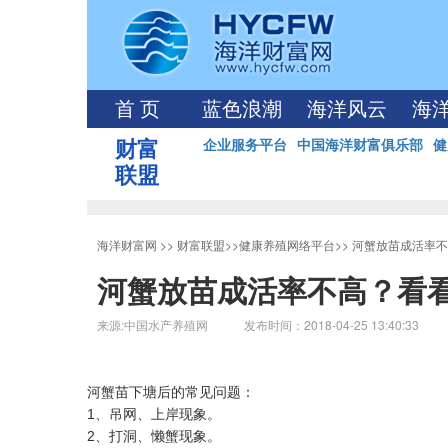
首 页
蓝色浪潮
海洋风云
海
财富
企业服务平台
中国海洋财富俱乐部
健
联盟
海洋财富网
>>
财富联盟
>>
健康养殖网络平台
>>
河蟹放苗成活率不
河蟹放苗成活率不高？看
来源:中国水产养殖网 发布时间：2018-04-25 13:40:33
河蟹苗下塘后的常见问题：
1、吊网、上岸现象。
2、打洞、懒蟹现象。