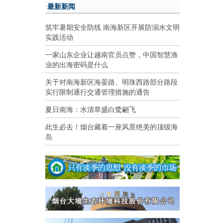
最新新闻
筑牢暑期安全防线 南海新区开展防溺水文明
实践活动
一家山东企业让越南官员点赞，中国智慧渔
业的出海密码是什么
关于对南海新区海晏路、明珠西路部分路段
实行限制通行交通管理措施的通告
夏日南海：水清草盛白鹭翩飞
此生必去！烟台藏着一座风景绝美的顶级海
岛