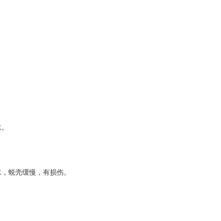
水。
水，蜕壳缓慢，有损伤。