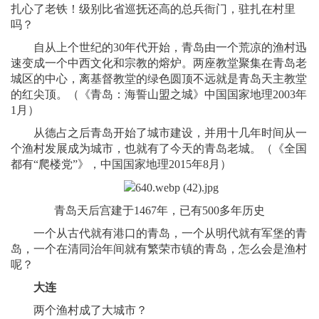
扎心了老铁！级别比省巡抚还高的总兵衙门，驻扎在村里
吗？
自从上个世纪的30年代开始，青岛由一个荒凉的渔村迅
速变成一个中西文化和宗教的熔炉。两座教堂聚集在青岛老
城区的中心，离基督教堂的绿色圆顶不远就是青岛天主教堂
的红尖顶。（《青岛：海誓山盟之城》中国国家地理2003年
1月）
从德占之后青岛开始了城市建设，并用十几年时间从一
个渔村发展成为城市，也就有了今天的青岛老城。（《全国
都有“爬楼党”》，中国国家地理2015年8月）
青岛天后宫建于1467年，已有500多年历史
一个从古代就有港口的青岛，一个从明代就有军堡的青
岛，一个在清同治年间就有繁荣市镇的青岛，怎么会是渔村
呢？
大连
两个渔村成了大城市？