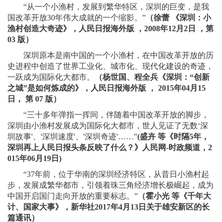
“从一个小渔村，发展到繁华特区，深圳的巨变，是我
国改革开放30年伟大成就的一个缩影。”
（徐蕾 《深圳：小
渔村创造大奇迹》，人民日报海外版 ，2008年12月2日 ，第
03 版）
深圳原本是南中国的一个小渔村，在中国改革开放的历
史进程中创造了世界工业化、城市化、现代化建设的奇迹，
一跃成为国际化大都市。
（杨世国、程全兵《深圳：“创新
之城”是如何炼成的》，人民日报海外版 ， 2015年04月15
日， 第 07 版）
“三十多年弹指一挥间，伴随着中国改革开放的脚步，
深圳由小渔村发展成为国际化大都市，世人见证了无数‘深
圳故事'、'深圳速度'、'深圳奇迹'……”
(盛卉 等《时隔5年，
深圳再上人民日报头条反映了什么？》人民网-时政频道，2
015年06月19日)
“37年前，位于华南的深圳经济特区，从昔日小渔村起
步，发展成繁华都市，引领着珠三角经济增长极崛起，成为
中国开启国门走向开放的重要标志。”
（霍小光 等《千年大
计、国家大事》，新华社2017年4月13日关于雄安新区的长
篇通讯）