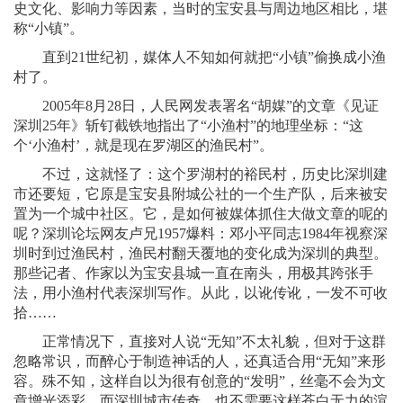
史文化、影响力等因素，当时的宝安县与周边地区相比，堪
称“小镇”。
直到21世纪初，媒体人不知如何就把“小镇”偷换成小渔
村了。
2005年8月28日，人民网发表署名“胡媒”的文章《见证
深圳25年》斩钉截铁地指出了“小渔村”的地理坐标：“这
个‘小渔村’，就是现在罗湖区的渔民村”。
不过，这就怪了：这个罗湖村的裕民村，历史比深圳建
市还要短，它原是宝安县附城公社的一个生产队，后来被安
置为一个城中社区。它，是如何被媒体抓住大做文章的呢的
呢？深圳论坛网友卢兄1957爆料：邓小平同志1984年视察深
圳时到过渔民村，渔民村翻天覆地的变化成为深圳的典型。
那些记者、作家以为宝安县城一直在南头，用极其跨张手
法，用小渔村代表深圳写作。从此，以讹传讹，一发不可收
拾……
正常情况下，直接对人说“无知”不太礼貌，但对于这群
忽略常识，而醉心于制造神话的人，还真适合用“无知”来形
容。殊不知，这样自以为很有创意的“发明”，丝毫不会为文
章增光添彩，而深圳城市传奇，也不需要这样苍白无力的渲