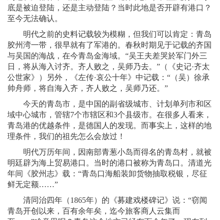
底是被迫登陆，还是主动登陆？当时此地是否开辟有港口？
至今无法确认。
明代之前的史料记载较为模糊，但我们可以肯定：青岛
胶州湾一带，很早就有了军港的。春秋时期见于记载的齐国
与吴国的海战，在今青岛金海域。“吴王夫差哭於军门外三
日，将从海入讨齐。齐人败之，吴师乃去。”（《史记·齐太
公世家》）另外，《左传·哀公十年》中记载：“（吴）徐承
帅舟师，将自海入齐，齐人败之，吴师乃还。”
今天的青岛市，是中国的副省级城市、计划单列市和区
域中心城市，管辖7个市辖区和3个县级市。在很多人看来，
青岛港的优越条件，是德国人的发现。而事实上，这样的地
理条件，我们的祖先怎么会放过！
明代万历年间，因南部青葱小岛而得名的青岛村，就被
明廷辟为海上贸易港口。当时的港口被称为青岛口。清道光
年间《胶州志》载：“青岛口海船装卸货物抽取税银，尽征
鲜无定额……”
清同治四年（1865年）的《募建戏楼碑记》说：“窃闻
青岛开创以来，百有余年矣，迄今旅客商人云集而