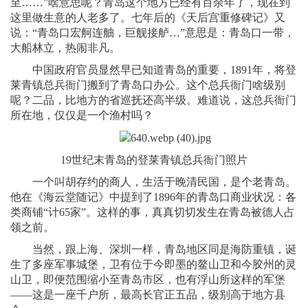
至……”啥意思呢？青岛这个地方已经有百余年了，现在到
这里做生意的人老多了。七年后的《天后宫重修碑记》又
说：“青岛口宏舸连舳，巨舰接舻…”意思是：青岛口一带，
大船林立，热闹非凡。
中国政府官员显然早已知道青岛的重要，1891年，将登
莱青镇总兵衙门搬到了青岛口办公。这个总兵衙门啥级别
呢？二品，比地方的省巡抚还高半级。难道说，这总兵衙门
所在地，仅仅是一个渔村吗？
19世纪末青岛的登莱青镇总兵衙门照片
一个叫胡存约的商人，生活于晚清民国，是个老青岛。
他在《海云堂随记》中提到了1896年的青岛口商业状况：各
类商铺“计65家”。这样的事，真真切切发生在青岛被德人占
领之前。
当然，跟上海、深圳一样，青岛地区同是海防重镇，诞
生了多座军事城堡，卫有位于今即墨的鳌山卫和今胶州的灵
山卫，即便范围缩小至青岛市区，也有浮山所这样的军堡
——这是一座千户所，最高长官正五品，级别高于地方县