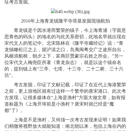
址考古发掘。
2016年上海青龙镇隆平寺塔基发掘现场航拍
青龙镇是个因水港而繁荣的镇子，今上海青浦（字面意
思青色的码头）的地名的与此关系密切，此地名早就出现在
宋代文人的笔记中。北宋陈林在《隆平寺藏经记》说：“青
龙镇瞰松江之上，据沪渎之口，岛夷闽粤交广之途所自出，
风樯浪船楫，朝夕上下，富商巨贾豪宗右姓之所会。”另一
位宋代文人梅尧臣所著《青龙杂志》，就是以这个镇命名
的，提到镇上有“三亭、七塔、十三寺、二十二桥、三十六
坊”。
考古发掘，印证了文献记载，印证了在近代上海港繁荣
之前，更上游地区就有过这样一个繁华的唐宋港口。此次考
古发现，让很多媒体在“上海是渔村”方面大做文章，如有报
道标题为《上海开埠前是小渔村？唐宋时就已经是“魔
都”了》。
上海是不是渔村，又何须一次考古发现来证明！如果我
们稍微将视野放大就能知道：南北朝以来，包括上海在内的