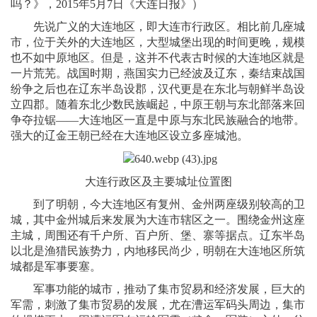
吗？》，2015年5月7日《大连日报》）
先说广义的大连地区，即大连市行政区。相比前几座城
市，位于关外的大连地区，大型城堡出现的时间更晚，规模
也不如中原地区。但是，这并不代表古时候的大连地区就是
一片荒芜。战国时期，燕国实力已经波及辽东，秦结束战国
纷争之后也在辽东半岛设郡，汉代更是在东北与朝鲜半岛设
立四郡。随着东北少数民族崛起，中原王朝与东北部落来回
争夺拉锯——大连地区一直是中原与东北民族融合的地带。
强大的辽金王朝已经在大连地区设立多座城池。
大连行政区及主要城址位置图
到了明朝，今大连地区有复州、金州两座级别较高的卫
城，其中金州城后来发展为大连市辖区之一。围绕金州这座
主城，周围还有千户所、百户所、堡、寨等据点。辽东半岛
以北是渔猎民族势力，内地移民尚少，明朝在大连地区所筑
城都是军事要塞。
军事功能的城市，推动了集市贸易和经济发展，巨大的
军需，刺激了集市贸易的发展，尤在漕运军码头周边，集市