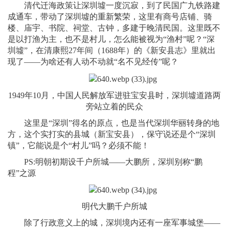
清代迁海政策让深圳墟一度沉寂，到了民国广九铁路建
成通车，带动了深圳墟的重新繁荣，这里有商号店铺、骑
楼、庙宇、书院、祠堂、古钟，多建于晚清民国。这里既不
是以打渔为主，也不是村儿，怎么能被视为“渔村”呢？“深
圳墟”，在清康熙27年间（1688年）的《新安县志》里就出
现了——为啥还有人动不动就“名不见经传”呢？
1949年10月，中国人民解放军进驻宝安县时，深圳墟道路两
旁站立着的民众
这里是“深圳”得名的原点，也是当代深圳华丽转身的地
方，这个实打实的县城（新宝安县），保守说还是个“深圳
镇”，它能说是个“村儿”吗？必须不能！
PS:明朝初期设千户所城——大鹏所，深圳别称“鹏
程”之源
明代大鹏千户所城
除了行政意义上的城，深圳境内还有一座军事城堡——