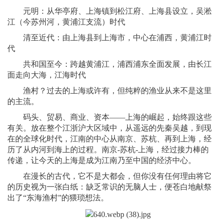
元明：从华亭府、上海镇到松江府、上海县设立，吴淞
江（今苏州河，黄浦江支流）时代
清至近代：由上海县到上海市，中心在浦西，黄浦江时
代
共和国至今：跨越黄浦江，浦西浦东全面发展，由长江
面走向大海，江海时代
渔村？过去的上海或许有，但纯粹的渔业从来不是这里
的主流。
码头、贸易、商业、资本——上海的崛起，始终跟这些
有关。放在整个江浙沪大区域中，从遥远的先秦吴越，到现
在的全球化时代，江南的中心从南京、苏杭、再到上海，经
历了从内河到海上的过程。南京-苏杭-上海，经过接力棒的
传递，让今天的上海是成为江南乃至中国的经济中心。
在漫长的古代，它不是大都会，但你没有任何理由将它
的历史视为一张白纸：缺乏常识的无脑人士，便苍白地献祭
出了“东海渔村”的猥琐想法。