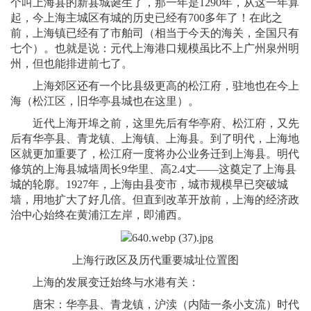
个叫上海县的新县城诞生了，那一年是1290年，从这一年算
起，今上海主城区有城的历史已经有700多年了！在此之
前，上海镇已经有了市舶司（相当于今天的海关，全国只有
七个）。也就是说：元代上海港口规模虽比不上广州泉州明
州，但也能排进前七了。
上海郊区还有一个比县级更高的松江府，驻地也在今上
海（松江区，旧华亭县城也在这里）。
近代上海开埠之前，这里先后有华亭府、松江府，又先
后有华亭县、青龙镇、上海镇、上海县。到了明代，上海地
区就更加重要了，松江府一度将办公业务迁到上海县。明代
修筑的上海县城墙周长9华里、高2.4丈——这奠定了上海县
城的轮廓。1927年，上海由县变市，城市规模早已突破城
墙，用地扩大了好几倍。但直到改革开放前，上海的经济政
治中心始终在黄浦江左岸，即浦西。
上海行政区及历代重要城址位置图
上海的发展变迁始终与水港有关：
唐宋：华亭县、青龙镇，沪渎（内陆一条小支流）时代