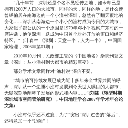
“几十年前，深圳还是个名不见经传之地，如今却已是
拥有1200万人口的大城市。同样的天，同样的地，是什么使
曾经偏居在南海边的一个小渔村深圳，忽然有了翻天覆地的
变化……深圳从南海边一个小小的渔村成为今日的大城市，
大家似乎都公认的一个原因是1979年邓小平视察广东时的一
席讲话，他使深圳一跃成为中国首个对外开放的窗口和经济
特区。”（叶春生 《深圳：天意一半，人为一半》，中国国
家地理，2006年第01期 ）
2010年10月刊，民政部主管的《中国地名》杂志刊登文
章《深圳：从小渔村到大都市的精彩巨变》。
部分学术文章同样对“渔村说”深信不疑。
“城市的可持续发展已成为近十多年来全世界共同的呼
声，深圳从一个边陲小渔村发展到今天世人瞩目的大都市，
无疑深刻地阐释了发展的形式和内容……”
(刘筱《转型时期
深圳城市空间管治研究》，中国地理学会2007年学术年会论
文集)
小渔村似乎还不过瘾，为了“突出”深圳过去的“落后”，
还特意加一个“边陲”！