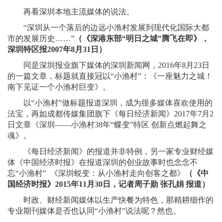
再看深圳本地主流媒体的说法。
“深圳从一个落后的边远小渔村发展到现代化国际大都
市的发展历史……”
（《深港东部“明日之城”腾飞在即》，
深圳特区报2007年8月31日）
同是深圳报业旗下媒体的深圳新闻网，2016年8月23日
的一篇文章，标题就直接冠以“小渔村”：《一座魅力之城！
南下见证一个小渔村巨变》。
以“小渔村”做标题报道深圳，成为很多媒体喜欢使用的
法宝，再如成都传媒集团旗下《每日经济新闻》2017年7月2
日文章《深圳——小渔村38年“蝶变”特区 创新点燃起舞之
魂》。
《每日经济新闻》的报道并非特例，另一家专业财经媒
体《中国经济时报》在报道深圳的创业故事时也念念不
忘“小渔村” 《深圳蜕变：从小渔村走向创客之都》
（《中
国经济时报》2015年11月30日，记者周子勋 张孔娟 报道）
时政、财经新闻媒体以生产快餐为特色，那精耕细作的
专业期刊媒体是否也认同“小渔村”说法呢？然也。