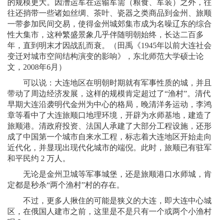
的规模更大。因漕运军在运输军需（粮食、军装）之外，往
往还捎带一些诸如丝绸、茶叶、瓷器之类商品到金州、旅顺
一带参加民间交易，使得金州城郊集市成为名噪辽东的综合
性大集市，这种繁盛景象几乎伴随明朝始终，长达二百多
年，直到明末才因战乱而衰。（田禹《1945年以前大连社会
变迁对城市空间结构演变的影响》，东北师范大学硕士论
文，2008年6月）
可以说：大连地区在明朝时期就有军事性质的城，并且
带动了周边经济发展，这样的规模肯定超过了“渔村”。清代
早期大连沿袭明代金州为中心的格局，晚清洋务运动，李鸿
章等看中了大连旅顺口地理环境，开辟为水师基地，建造了
旅顺港。清政府投资、法国人承建了大部分工程设施，还形
成了中国第一个城市自来水工程，标志着大连地区开始走向
近代化，并显现出现代化城市的端倪。此时，旅顺已有驻军
和平民约 2 万人。
无论是金州卫城等军事城堡，还是旅顺港口水师城，肯
定都是秒杀“两个渔村”村的存在。
不过，更多人揪住的可能是狭义的大连，即大连中心城
区，在俄国人建市之前，这里是不是只有一个或两个小渔村