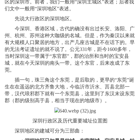
区的深圳市。前者，我们一般用“深圳主城区”表述；后者我
们文中一般用“深圳地区”表述。
先说大行政区的深圳地区。
今深圳、香港区域，古代的确没有出过长安、洛阳、广
州、杭州、苏州这种大咖级的名城。但是，作为秦汉以来就
有大规模人口聚居的地方，出产几座古城是不在话下的。早
的无法考证遗址的就不说了。公元331年，距今1600多年，
当时深圳这一带属于“东官郡”，郡的治所和当时的宝安县
城，就在今天深圳的南头一带。这个东官，后来改成了东
莞。
插一句，珠三角这个东莞，是后取的，更早的“东莞”诞
生在在遥远的北方齐鲁大地，今临沂市沂水、莒县北部一
带，汉代琅邪郡下就有一个东莞县，这里到了东汉末设东莞
郡（郡的级别高于县，相当于现在的地级市）。
深圳行政区及历代重要城址位置图
深圳地区的建城可分为三部曲：