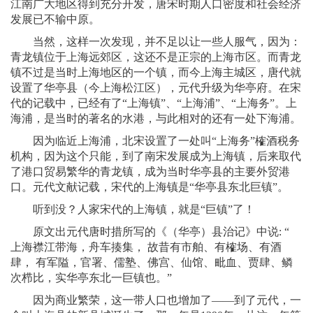
江南广大地区得到充分开发，唐宋时期人口密度和社会经济
发展已不输中原。
当然，这样一次发现，并不足以让一些人服气，因为：
青龙镇位于上海远郊区，这还不是正宗的上海市区。而青龙
镇不过是当时上海地区的一个镇，而今上海主城区，唐代就
设置了华亭县（今上海松江区），元代升级为华亭府。在宋
代的记载中，已经有了“上海镇”、“上海浦”、“上海务”。上
海浦，是当时的著名的水港，与此相对的还有一处下海浦。
因为临近上海浦，北宋设置了一处叫“上海务”榷酒税务
机构，因为这个只能，到了南宋发展成为上海镇，后来取代
了港口贸易繁华的青龙镇，成为当时华亭县的主要外贸港
口。元代文献记载，宋代的上海镇是“华亭县东北巨镇”。
听到没？人家宋代的上海镇，就是“巨镇”了！
原文出元代唐时措所写的《（华亭）县治记》中说: “
上海襟江带海，舟车揍集， 故昔有市舶、有榷场、有酒
肆， 有军隘，官署、儒塾、佛宫、仙馆、毗血、贾肆、鳞
次栉比，实华亭东北一巨镇也。”
因为商业繁荣，这一带人口也增加了——到了元代，一