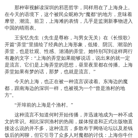
那种审视解读深圳的邪恶哲学，同样用在了上海身上。
在今天的语境下，这个被民众昵称为“魔都”的地方，意味着
摩登、潮流、前卫，上海滩的表情，几乎是监测新事物进入
中国的晴雨表。
王安忆先生（先生是尊称，与男女无关）在《长恨歌》
开篇“弄堂”里描绘了经典的上海形象，低矮、阴沉、潮湿的
弄堂，也是壮观、性感、汹涌的弄堂。她特别写到这样两行
有趣的文字：“上海的弄堂如果能够说话，说出来的就一定
是流言。它们是上海弄堂的思想，昼里夜里都在传播。上海
弄堂如果有梦的话，那梦，也就是流言。”
今天的上海，也正在被一种流言误读着。东海边的魔
都，跟南海边的深圳一样，也被视为一个“曾是渔村的地
方”。
“开埠前的上海是个渔村。”
这种流言不知道何时开始传播，并迅速地成为一种不成
文的常识。相比深圳渔村的热闹，媒体报道和正式出版物直
接这么说的并不多，这种流言，多散布于网络论坛以及差钱
饭后的闲聊，但它引导了众多人对魔都的讨伐：上海你牛什