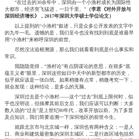
“在过去的30余年中，深圳由一个小渔村成长为国际性
大都市，经济突飞猛进，一日千里。”
（李君《对外开放与
深圳经济增长》，2017年深圳大学硕士学位论文）
以上提到的“小渔村”叙述，只是众多公开发表的文字中
的九牛一毛。遗憾的是，我们至今也没有找到到底是谁最早
用“小渔村”来称呼深圳的前世。
尽然没法追根溯源，那么我们就看看到底是什么事实和
常识。
我隐隐觉得，“渔村论”有点阴谋论的意思，在很多“底
蕴主义者”眼里，深圳这些如日中天中的新型都市的历史，
似乎就应该是一张白纸。如果稍微有点常，稍微考究一下，
就会发现：这种结论，是多么的无脑。
深圳过去是个小渔村——这个“过去”到底上限何时，似
乎也没明说，但揣摩其前后文后，我们应该可以判断：大多
数人说的“过去”是上世纪80年代，改革开放以前。为了多普
及点知识，我们简要追溯一下深圳地区的前世今生。
就跟北京市与北京城一样，深圳也有两种含义：一是人
口、商业和建筑最密集的深圳主城区，二是行政区域包括郊