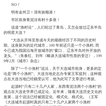
NO！
明有金州卫！清有旅顺港！
市区前身青泥洼有村十多座！
说道“渔村论”，人们轮过了青岛，又怎会放过辽东半岛
的明星大连？
“大连从开埠至形成今天的规模经历了不同的历史时
期。这座新兴的近代城市，100 年前还只是一个小渔村, 而
今已成为我国沿海开放城市的“窗口 、辽东半岛对外开放的
龙头。”（朱春红、刘年《略谈大连城市性质的变迁》，199
9年2月《城市》杂志）
除了“一个小渔村”说法，关于大连城市前身，更多的定
论是“两个小渔村”。大连当地史志办专家王军提到，这种观
点在大连当地已经颇受认可，他为此写了文章进行考据。
起源时“只有二十几户人家，东西青泥洼两个小渔村”的
观点在大连史学界已成定论。近年来，随着大连历史文化的
发展，这个说法已经被固定化、模式化、格式化。（王军
《大连城市起源时真的只有二十几户人家两个小渔村