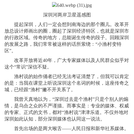
深圳河两岸卫星遥感图
提起深圳，人们一定会想到南海边的那个圈儿。改革开
放总设计师画出的圈，圈起了深圳经济特区，也就是深圳市
的行政区域。传奇的地方，总能诞生传奇的段子。回顾深圳
的发展之路，我们常常被这样的话所萦绕：“小渔村变特
区”。
改革开放将近40年，广大专家媒体以及人民群众似乎对
这个“常识”深信不疑。
渔村说的始作俑者已经无法考证清楚了，但我可以肯定
的是：当我在课堂上听说深圳这个名词的时候，这座传奇之
城，已经跟“渔村”撇不开关系了。
我曾天真地以为，“深圳过去是个渔村”只是个别人的煽
情，是乌合之众的不严谨描。而事实是：专业的媒体、权威
的专家、正式的文书，都对“渔村说”津津乐道。不仅外地对
深圳如此认知，部分深圳媒体也认同这一说法。
首先出场的是两大喉舌——人民日报和新华社系媒体。