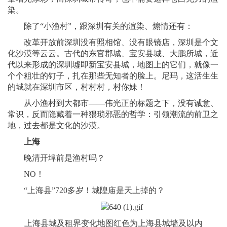
染。
除了“小渔村”，跟深圳有关的渲染、煽情还有：
改革开放前深圳没有照相馆、没有眼镜店，深圳是个文
化沙漠等云云。古代的东官郡城、宝安县城、大鹏所城，近
代以来形成的深圳墟即新宝安县城，地图上的它们，就像一
个个粗壮的钉子，扎在那些无知者的脸上。尼玛，这活生生
的城就在深圳市区，村村村，村你妹！
从小渔村到大都市——伟光正的标题之下，没有诚意、
常识，反而隐藏着一种猥琐邪恶的哲学：引领潮流的前卫之
地，过去都是文化的沙漠。
上海
晚清开埠前是渔村吗？
NO！
“上海县”720多岁！城隍庙是天上掉的？
上海县城及租界变化地图红色为上海县城墙及以内