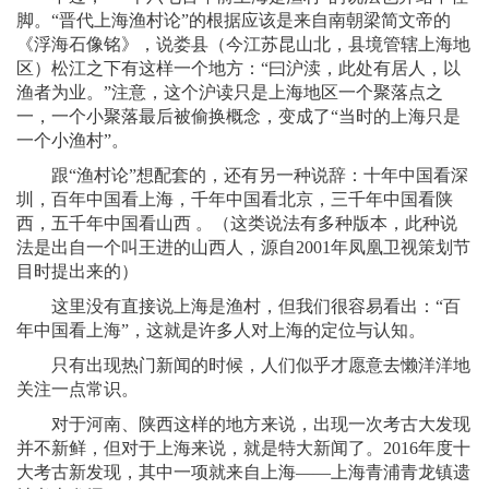
脚。“晋代上海渔村论”的根据应该是来自南朝梁简文帝的
《浮海石像铭》，说娄县（今江苏昆山北，县境管辖上海地
区）松江之下有这样一个地方：“曰沪渎，此处有居人，以
渔者为业。”注意，这个沪读只是上海地区一个聚落点之
一，一个小聚落最后被偷换概念，变成了“当时的上海只是
一个小渔村”。
跟“渔村论”想配套的，还有另一种说辞：十年中国看深
圳，百年中国看上海，千年中国看北京，三千年中国看陕
西，五千年中国看山西 。（这类说法有多种版本，此种说
法是出自一个叫王进的山西人，源自2001年凤凰卫视策划节
目时提出来的）
这里没有直接说上海是渔村，但我们很容易看出：“百
年中国看上海”，这就是许多人对上海的定位与认知。
只有出现热门新闻的时候，人们似乎才愿意去懒洋洋地
关注一点常识。
对于河南、陕西这样的地方来说，出现一次考古大发现
并不新鲜，但对于上海来说，就是特大新闻了。2016年度十
大考古新发现，其中一项就来自上海——上海青浦青龙镇遗