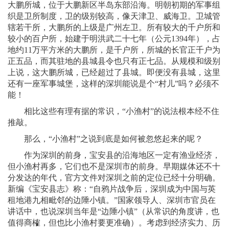
大鹏所城，位于大鹏新区半岛东部沿海。明朝初期的军事组
织是卫所制度，卫的级别较高，像天津卫、威海卫。卫城管
辖若干所，大鹏所的上级是广州左卫。所有较大的千户所和
较小的百户所，始建于明洪武二十七年（公元1394年），占
地约11万平方米的大鹏所，是千户所，所城的长官正千户为
正五品，而其驻地的县城县令也只有正七品。从规模和级别
上说，这大鹏所城，已经超过了县城。即便没有县城，这里
还有一座军事城堡，这样的深圳能说是个“村儿”吗？必须不
能！
相比这些有理有据的常识，“小渔村”的说法根本经不住
推敲。
那么，“小渔村”之说到底是如何被忽悠起来的呢？
作为深圳的前身，宝安县的沿海地区一定有渔业经济，
但小渔村再多，它们也不是深圳市的前身。早期媒体还不十
分发达的年代，官方文件对深圳之前的定位已经十分明确。
新编《宝安县志》称：“自鸦片战争后，深圳成为中国与英
租地港九相毗邻的边陲小镇。”国家领导人、深圳市官员在
讲话中，也说深圳当年是“边陲小镇”（从常识的角度讲，也
值得商榷，但也比小渔村要更准确）。考虑到经济实力、历