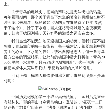
上。
关于青岛的建城史，德国的殖民史是无法绕过的话题。
每年暴雨期间，那个关于青岛下水道的著名的月经贴也时不
时会跳出来刷屏，标题诸如《德国人在青岛待了17年 竟然
干了这个》。除了下水道，国人还将青岛城建的剧变和繁
荣，归功于德国列强，天花乱坠的溢美之词实在太多。
我们当然不能无知地回避德国人的功劳，但我们更不能
忽略：青岛城市的每一条街巷、每一栋建筑，都凝结着中国
劳工的心血。下水道的设计，或出自德意志人，但一条青岛
官方公布的调查结果，让此前的德国神话大打折扣：青岛29
00公里的下水道中，只有3%为“德国制造”。这一说法，还
被德国媒体人克里斯托夫·奈德哈尔特的文章所引用。
回到正题：德国人租借胶州湾之前，青岛到底是不是渔
村呢？
中国历史记载的第一个取经高僧法显，回国时后是乘坐
海船从长广郡的牢山（今青岛崂山）登陆的，“昼夜十二日
到达长广郡界牢山南岸”（法显《佛国记》）法显此行，到