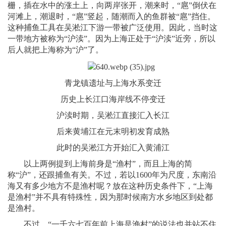
栅，插在水中的涨土上，向两岸张开，潮来时，“扈”倒伏在
河滩上，潮退时，“扈”竖起，随潮而入的鱼群被“扈”挡住。
这种捕鱼工具在吴淞江下游一带被广泛使用。因此，当时这
一带地方被称为“沪渎”。因为上海正处于“沪渎”近旁，所以
后人就把上海称为“沪”了。
青龙镇遗址与上海水系变迁
历史上长江口海岸线不停变迁
沪渎时期，吴淞江直接汇入长江
后来黄埔江在元末明初发育成熟
此时的吴淞江方开始汇入黄浦江
以上两例提到上海前身是“渔村”，而且上海的简
称“沪”，还跟捕鱼有关。不过，若以1600年为尺度，东南沿
海又有多少地方不是渔村呢？放在这种历史条件下，“上海
是渔村”并不具有特殊性，因为那时候南方水乡地区到处都
是渔村。
不过，“一千六七百年前上海是渔村”的说法也并站不住