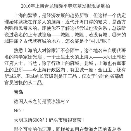
2016年上海青龙镇隆平寺塔基发掘现场航拍
上海的繁荣，是经济发展的趋势所致，但这样一个伪定
理始终萦绕在许多人的脑海：近代开埠口岸的繁荣，是西方
列强殖民带来的。即使你不了解这些尝试也没关系，总该听
说过著名的上海城隍庙——城隍，城隍，若没有城，哪来的
城隍庙？古代就有城的地方，怎么能是个“村儿”呢？
熟悉上海的人对徐家汇不会陌生，这个地名来自明代著
名的科学家徐光启，一个土生土长的上海人——大明王朝松
江府人士。当然，除了行政上的府城、县城，上海也有军事
上的卫所——今上海行政区内，有卫城一座：金山卫，还有
所城5座。卫城的长官级别是正三品，仅次于当时的省部级
官员巡抚的从二品。
青岛
德国人来之前是荒凉渔村？
NO！
大明卫所600岁！码头市镇很繁荣！
那个可笑的伪定理，同样被套用在黄海之滨的青岛身