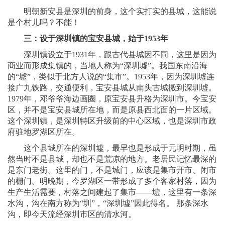
明朝新安县是深圳的前身，这个实打实的县城，这能说
是个村儿吗？不能！
三：设于深圳镇的宝安县城，始于1953年
深圳镇设立于1931年，跟古代县城因不同，这里是因为
商业而形成集镇的，当地人称为“深圳墟”。我国东南沿海
的“墟”，类似于北方人说的“集市”。1953年，因为深圳墟连
接广九铁路，交通便利，宝安县城从南头古城搬到深圳墟。
1979年，邓爷爷海边画圈，原宝安县升格为深圳市。今宝安
区，并不是宝安县城所在地，而是原县西北面的一片区域。
这个深圳镇，是深圳特区升级前的中心区域，也是深圳市政
府驻地罗湖区所在。
这个县城所在的深圳墟，最早也是形成于元明时期，虽
然当时不是县城，却也不是荒凉的地方。老居民记忆最深的
是东门老街。这里的门，不是城门，应该是集市开市、闭市
的栅门。明晚期，今罗湖区一带形成了多个客家村落，因为
生产生活需要，村落之间建起了集市——墟，这里有一条深
水沟，沟在南方称为“圳”，“深圳墟”因此得名。 那条深水
沟，即今天流经深圳市区的清水河。