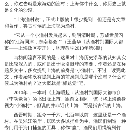
么，你过去就是东海边的渔村；上海你牛什么，你历史上就
是文化的沙漠。
“上海渔村说”，正式出版物上很少提到，但还是有文章
和著作，将古时候的上海视为渔村。
“它从一个小渔村发展起来，到明清时期，形成世所习
称的‘江海同津，东南都会‘’”（王燕华《从渔村到国际大都
市——上海政区变迁》，地理教学2013年第6期）
与坊间流言不同的是，这里对上海历史沿革的认知其实
是比较深入的，或许是出于吸引眼球的需要，作者还是在标
题及文中，多次提到上海的前身是“小渔村”。不过，读完此
文，作者始终没有提到上海的前身到底是哪个渔村？什么时
候成为渔村的？这大概就是“标题党”吧。
2010年，一本叫《上海崛起：从渔村到国际大都市)》
（李功豪著）的书出版上市。跟前文相同，该书将上海前身
视为“小渔村”，但说的并非近代上海，而是指古代的上海。
西晋时期，距今一千六、七百年以前，这里还是一个渔
村。在吴淞江沿岸，居民大多以捕鱼为生。渔民们制造一种
专门用于海口捕鱼的工具，称作“扈”。渔民们用绳编列竹