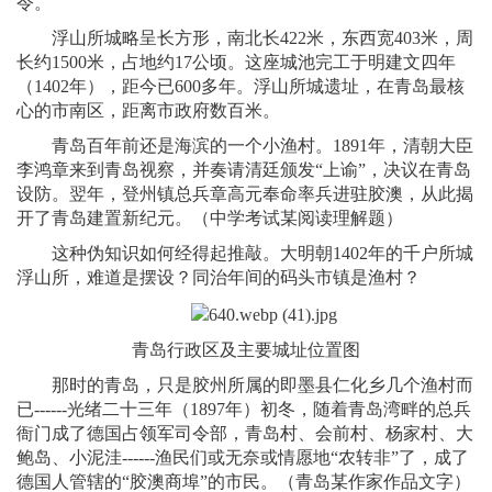
令。
浮山所城略呈长方形，南北长422米，东西宽403米，周
长约1500米，占地约17公顷。这座城池完工于明建文四年
（1402年），距今已600多年。浮山所城遗址，在青岛最核
心的市南区，距离市政府数百米。
青岛百年前还是海滨的一个小渔村。1891年，清朝大臣
李鸿章来到青岛视察，并奏请清廷颁发“上谕”，决议在青岛
设防。翌年，登州镇总兵章高元奉命率兵进驻胶澳，从此揭
开了青岛建置新纪元。（中学考试某阅读理解题）
这种伪知识如何经得起推敲。大明朝1402年的千户所城
浮山所，难道是摆设？同治年间的码头市镇是渔村？
青岛行政区及主要城址位置图
那时的青岛，只是胶州所属的即墨县仁化乡几个渔村而
已------光绪二十三年（1897年）初冬，随着青岛湾畔的总兵
衙门成了德国占领军司令部，青岛村、会前村、杨家村、大
鲍岛、小泥洼------渔民们或无奈或情愿地“农转非”了，成了
德国人管辖的“胶澳商埠”的市民。（青岛某作家作品文字）