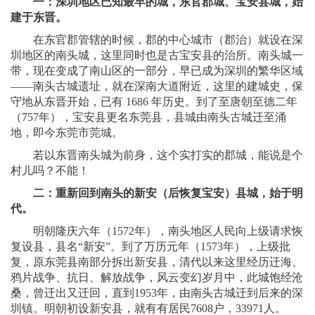
一：深圳地区已知最早的城，东官郡城、宝安县城，始
建于东晋。
在东官郡管辖的时候，郡的中心城市（郡治）就设在深
圳地区的南头城，这里同时也是古宝安县的治所。南头城一
带，现在变成了南山区的一部分，早已成为深圳的繁华区域
——南头古城遗址，就在深南大道附近，这里的建城史，保
守地从东晋开始，已有 1686 年历史。到了至唐朝至德二年
（757年），宝安县更名东莞县，县城由南头古城迁至涌
地，即今东莞市莞城。
若以东晋南头城为前身，这个实打实的郡城，能说是个
村儿吗？不能！
二：重新回到南头的新安（后恢复宝安）县城，始于明
代。
明朝隆庆六年（1572年），南头地区人民向上级请求恢
复设县，县名“新安”。到了万历元年（1573年），上级批
复，原东莞县南部分拆出新安县，清代以来这里经历迁海、
鸦片战争、抗日、解放战争，风云变幻岁月中，此城饱经沧
桑，曾迁出又迁回，直到1953年，由南头古城迁到后来的深
圳镇。明朝初设新安县，就有有居民7608户，33971人。