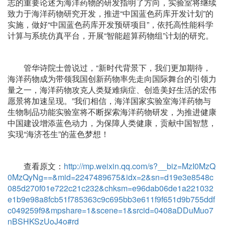
志的重要论述为海洋药物的研发指明了方向，实验室将继续
致力于海洋药物研究开发，推进“中国蓝色药库开发计划”的
实施，做好“中国蓝色药库开发预研项目”，依托高性能科学
计算与系统仿真平台，开展“智能超算药物组”计划的研究。
管华诗院士曾说过，“新时代背景下，我们更加期待，
海洋药物成为带领我国创新药物率先走向国际舞台的引领力
量之一，海洋药物攻克人类疑难病症、创造美好生活的宏伟
愿景将加速呈现。”我们相信，海洋国家实验室海洋药物与
生物制品功能实验室将不断探索海洋药物研发，为推进健康
中国建设增添蓝色动力，为保障人类健康，贡献中国智慧，
实现“海济苍生”的蓝色梦想！
查看原文：
http://mp.weixin.qq.com/s?__biz=MzI0MzQ
0MzQyNg==&mid=2247489675&idx=2&sn=d19e3e8548c
085d270f01e722c21c232&chksm=e96dab06de1a221032
e1b9e98a8fcb51f785363c9c695bb3e611f9f651d9b755ddf
c049259f9&mpshare=1&scene=1&srcid=0408aDDuMuo7
nBSHKSzUoJ4o#rd