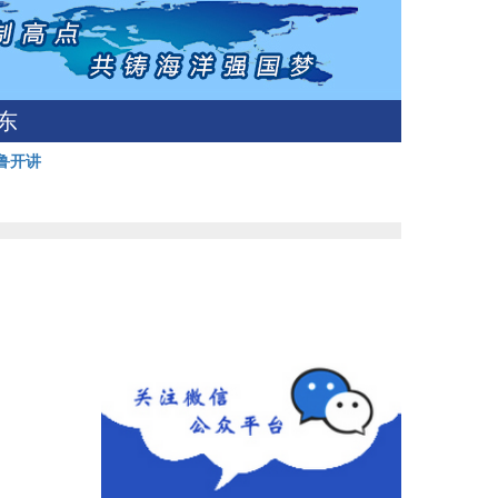
东
鲁开讲