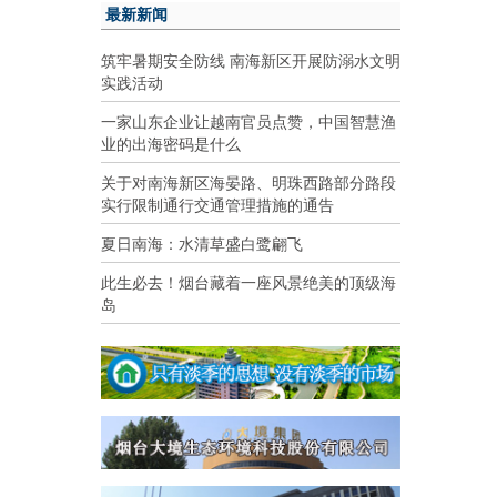
最新新闻
筑牢暑期安全防线 南海新区开展防溺水文明
实践活动
一家山东企业让越南官员点赞，中国智慧渔
业的出海密码是什么
关于对南海新区海晏路、明珠西路部分路段
实行限制通行交通管理措施的通告
夏日南海：水清草盛白鹭翩飞
此生必去！烟台藏着一座风景绝美的顶级海
岛