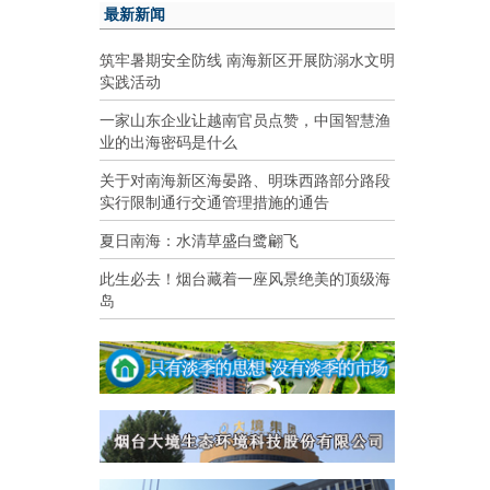
最新新闻
筑牢暑期安全防线 南海新区开展防溺水文明
实践活动
一家山东企业让越南官员点赞，中国智慧渔
业的出海密码是什么
关于对南海新区海晏路、明珠西路部分路段
实行限制通行交通管理措施的通告
夏日南海：水清草盛白鹭翩飞
此生必去！烟台藏着一座风景绝美的顶级海
岛