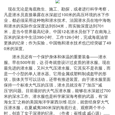
现在无论是海底救生、施工、勘探，或者进行科学考察，
凡是潜水员直接暴露在水深超过100米的高压环境的水下作
业，都必须采用这种饱和潜水技术。法国潜水员在地中海饱
和潜水的实际作业深度达到534米，而实验深度达到701
米，是当今世界最高纪录。中国12名潜水员创下了在南海上
百米的深水中生活390小时、工作126小时，完成海底油管
更换的纪录；作为实验，中国饱和潜水技术也已经突破了49
0米的深度。
潜水员还有一个保护身体和体温的重要装备——潜水
服。早在500年前，达·芬奇就曾设计过皮质的潜水服。现在
最先进的潜水服，又叫大气压潜水服。它其实不是衣服，而
是一个小型的单人潜水器。它用金属或塑料制成盔甲的形
状，肢体关节可以活动，还带有推进装置。由于潜水服里面
保持一个标准大气压的压强，潜水员就没有了“加压”“减
压”的问题。目前最好的大气压潜水服，能够在水深超过700
米的深水工作。潜水服也是科学家深海考察的武器，有“深
海女王”之称的美国海洋学家西尔维·厄尔，就曾经身穿大气
压潜水服，在夏威夷380米深的海底行走、观察两个半小
时，创造了女子深潜的纪录。（作者：崔维成 戚心源）......