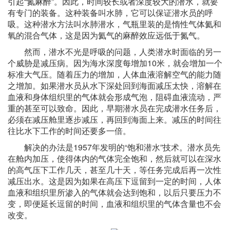
引起“氮麻醉”。因此，时间较长或者深度较大的潜水，就要
有专门的装备。这种装备叫水肺，它可以保证潜水员的呼
吸。这种潜水方法叫水肺潜水，气瓶里装的是惰性气体氦和
氧的混合气体，这是因为氦气的麻醉效应远低于氮气。
然而，潜水不光是呼吸的问题，人类潜水时面临的另一
个威胁是减压病。因为海水深度每增加10米，就会增加一个
标准大气压。随着压力的增加，人体血液溶解空气的能力随
之增加。如果潜水员从水下深处回到海面减压太快，溶解在
血液和身体组织里的气体就会形成气泡，阻碍血液流动，严
重的甚至可以致命。因此，早期潜水员在完成潜水任务后，
必须在减压舱里逐步减压，再回到海面上来。减压的时间往
往比水下工作的时间还要多一倍。
解决的办法是1957年发明的“饱和潜水”技术。潜水员先
在舱内加压，使得体内的气体完全饱和，然后就可以在深水
的高气压下工作几天，甚至几十天，等任务完成后再一次性
减压出水。这是因为如果在高压下逗留到一定的时间，人体
血液和组织里所渗入的气体就会达到饱和，以后只要压力不
变，即便延长逗留的时间，血液和组织里的气体含量也不会
改变。