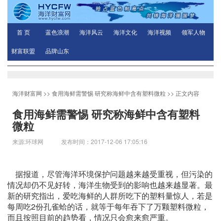
首 页
蓝色浪潮
海洋风云
海洋文化
海洋视频
领军人物
财富联盟
品牌山东
海洋财富网
>>
食用海鲜需警惕 研究称海鲜中含有塑料微粒
>> 正文内容
食用海鲜需警惕 研究称海鲜中含有塑料
微粒
来源:环球网 发布时间：2017-12-06 17:05:16
据报道，尽管海洋环境保护问题越来越受重视，但污染的
情况却仍不见好转，海洋生物受到的影响也越来越显著。最
新的研究指出，爱吃海鲜的人群所吃下的塑料量惊人，若是
每周吃2份孔雀蛤的话，就等于每年吞下了万颗塑料微粒，
而且按照目前的趋势看，情况只会愈来愈严重。