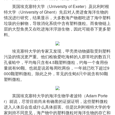
英国埃克塞特大学（University of Exeter）及比利时根
特大学（University of Ghent）先后对人类进食海洋生物的
情况进行研究，结果显示，大多数海产物都吃进了海中塑料
垃圾的分解物，导致消化系统中含有塑料微粒。而食物链上
层的大型鱼类又在吃进海洋浮游生物，因此可能吞下更多塑
料。
埃克塞特大学的专家又发现，甲壳类动物摄取受到塑料
污染的情况更严重。他们检验爱吃海鲜的人群常吃的数百只
孔雀蛤中，平均每只含有4.5颗塑料微粒，约每一个食用份
量就有90颗。也就是说若每周吃两份，一年就已吃下超过9
000颗塑料微粒。除此之外，常见的生蚝6只中就含有50颗
塑料微粒。
英国埃克塞特大学的海洋生物学者波特（Adam Porte
r）就说，尽管目前尚未有确凿的证据证明，这些塑料微粒
进入人体后会造成什么具体损害。但是比利时根特大学的专
家则持不同意见，海产物中的塑料微粒对海洋生物的存亡和