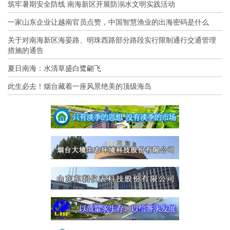
筑牢暑期安全防线 南海新区开展防溺水文明实践活动
一家山东企业让越南官员点赞，中国智慧渔业的出海密码是什么
关于对南海新区海晏路、明珠西路部分路段实行限制通行交通管理
措施的通告
夏日南海：水清草盛白鹭翩飞
此生必去！烟台藏着一座风景绝美的顶级海岛