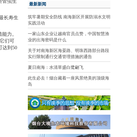
些管虫生
最新新闻
筑牢暑期安全防线 南海新区开展防溺水文明
历史最长寿生
实践活动
一家山东企业让越南官员点赞，中国智慧渔
殖能力。
业的出海密码是什么
示它们可
可达到50
关于对南海新区海晏路、明珠西路部分路段
实行限制通行交通管理措施的通告
夏日南海：水清草盛白鹭翩飞
此生必去！烟台藏着一座风景绝美的顶级海
岛