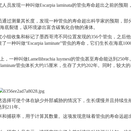
一种叫做Escarpia laminata的管虫寿命超出之前的预期
通过测量其长度，发现一种管虫的寿命超出科学家的预期，部
深处海底裂缝，该环境渗出富含碳氢化合物的液体。
组收集和标记了墨西哥湾不同位置发现的356个管虫，之后他
Escarpia laminate”管虫的寿命，它们生长在海底1000-
Lamellibrachia luymesi的管虫甚至寿命能达到250
 laminate管虫体长大约15厘米，生存了大约202年。同时，较大
选择可使个体在缺少外部威胁的情况下，生长缓慢并且持续生
到211年。
和捕获率，用于计算其数量。这项发现意味着管虫的寿命远超