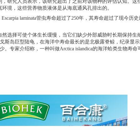
，研究人员表示，该研究超出了之前对该物种的评估认知。这
底环境，这些营养物质液体是从海底通风孔排出的。
Escarpia laminata管虫寿命超过了250年，其寿命超过了现今
然选择可使个体生长缓慢，当它们缺少外部威胁时长期保持生
帕戈斯岛巨型陆龟，在海洋中寿命最长的是北极露脊鲸，纪录显
家介绍称，一种叫做Arctica islandica的海洋蛤类生物寿命