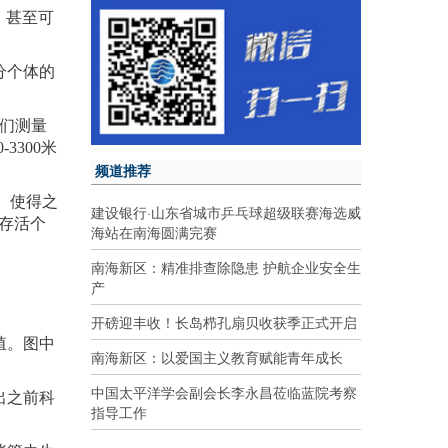
，甚至可
分个体的
们测量
3300米
频道推荐
年。使得之
建设银行·山东省城市乒乓球超级联赛海选威
的存活个
海站在南海圆满完赛
南海新区：精准排查除隐患 护航企业安全生
产
开磅迎丰收！长岛栉孔扇贝收获季正式开启
殖。图中
南海新区：以爱国主义教育赋能青年成长
中国太平洋学会副会长李永昌莅临蓝院考察
出之前科
指导工作