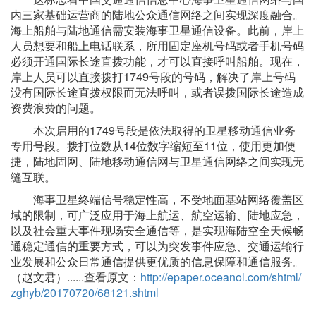
内三家基础运营商的陆地公众通信网络之间实现深度融合。
海上船舶与陆地通信需安装海事卫星通信设备。此前，岸上
人员想要和船上电话联系，所用固定座机号码或者手机号码
必须开通国际长途直拨功能，才可以直接呼叫船舶。现在，
岸上人员可以直接拨打1749号段的号码，解决了岸上号码
没有国际长途直拨权限而无法呼叫，或者误拨国际长途造成
资费浪费的问题。
本次启用的1749号段是依法取得的卫星移动通信业务
专用号段。拨打位数从14位数字缩短至11位，使用更加便
捷，陆地固网、陆地移动通信网与卫星通信网络之间实现无
缝互联。
海事卫星终端信号稳定性高，不受地面基站网络覆盖区
域的限制，可广泛应用于海上航运、航空运输、陆地应急，
以及社会重大事件现场安全通信等，是实现海陆空全天候畅
通稳定通信的重要方式，可以为突发事件应急、交通运输行
业发展和公众日常通信提供更优质的信息保障和通信服务。
（赵文君）......查看原文：
http://epaper.oceanol.com/shtml/
zghyb/20170720/68121.shtml