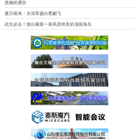
措施的通告
夏日南海：水清草盛白鹭翩飞
此生必去！烟台藏着一座风景绝美的顶级海岛