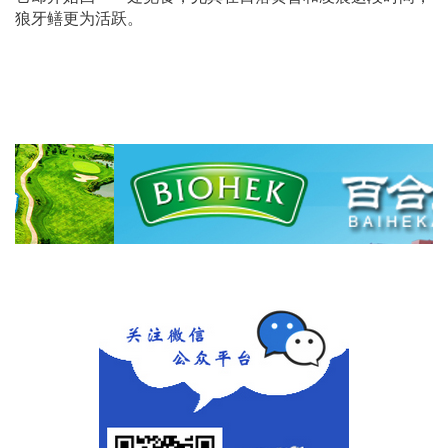
狼牙鳝更为活跃。