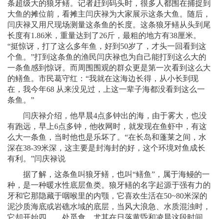
条超级大的狼牙鳝。记者赶到码头时，很多人都围在捕捉到
大鱼的摊位前，看摊主闫庆禄为大家展示这条大鱼。随后，
闫庆禄又用尺现场测量这条鱼的长度。这条狼牙鳝从头到尾
长度有1.86米，重量达到了26斤，最粗的地方有38厘米。
“挺惊讶，打了这么多年鱼，好到50岁了，才头一回看到这
个鱼。”打到这条鱼的渔民闫庆禄也为自己能打到这么大的
一条鱼感到惊讶。而周围围观的群众更是第一次看到这么大
的鳝鱼。市民葛守红：“我就在这海边长得，从小长到现
在，我今年68 从来没见过，上这一辈子海都没看到这么一
条鱼。”
闫庆禄介绍，他早晨4点多钟出的海，由于雾大，也没
有跑远，早上6点多钟，他收网时，就发现在鱼虾中，有这
么大一条鱼，当时他也是乐坏了。“在长岛和蓬莱之间，水
深在38-39米深，这主要是封海封的好，这个环境对鱼成长
有利。”闫庆禄说
据了解，这条鱼叫狼牙鳝，也叫“鳝鱼”，属于海鳗的一
种，是一种暖水性底层鱼类。狼牙鳝的名字起源于强有力的
牙和它那隐藏于咽喉里的内颚，它喜欢生活在50~80米深的
泥沙质海底或岩礁水域的底层，当风大浪急、水质混浊时，
它却开始四 处觅食，尤其在日落黄昏和凌晨这段时间，