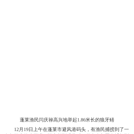
蓬莱渔民闫庆禄高兴地举起1.86米长的狼牙鳝
12月19日上午在蓬莱市避风港码头，有渔民捕捞到了一