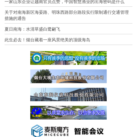
一家山东企业让越南官员点赞，中国智慧渔业的出海密码是什么
关于对南海新区海晏路、明珠西路部分路段实行限制通行交通管理
措施的通告
夏日南海：水清草盛白鹭翩飞
此生必去！烟台藏着一座风景绝美的顶级海岛