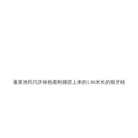
蓬莱渔民闫庆禄抱着刚捕捞上来的1.86米长的狼牙鳝