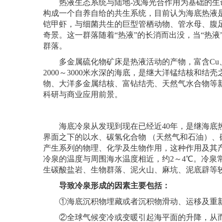
热液生态系统与陆地-浅海光合作用为基础的生命
构成一个自养自给的共生系统，目前认为海底热液
铠甲虾，与细菌共生的巨型管栖动物、管水母、腹
奇景。这一群落随着“热液”的长消而出没，当“热
群落。
多金属硫化物矿床是热液活动的产物，富含Cu、Zn、
2000～3000米水深的海底，是继大洋锰结核和
物、大洋多金属结核、富钻结壳、天然气水合物等
科研与商业应用前景。
海底冷泉从发现到现在已经近40年，是继海底热
界面之下的以水、碳氢化合物 （天然气和石油）
产生系列的物理、化学及生物作用，这种作用及其
冷泉的温度与周围海水温度相近，约2～4℃。冷泉
生碳酸盐岩、生物群落、泥火山、麻坑、泥底辟等
导致冷泉形成的因素主要包括：
①海底沉积物埋藏或者沉积物滑动、运移及重
②全球气候变冷或变暖引起海平面的升降，从而