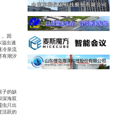
）。因
体溢出速
速冷泉流
要有潮汐
离子的缺
和深海双
蠕虫只出
度活跃的