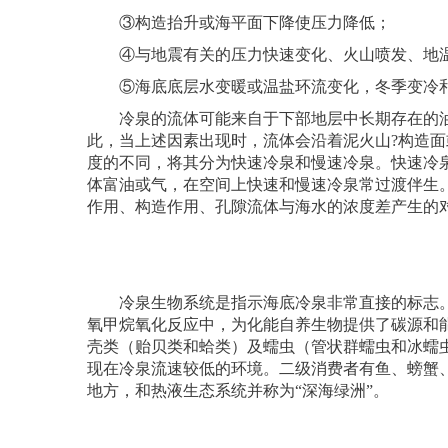
③构造抬升或海平面下降使压力降低；
④与地震有关的压力快速变化、火山喷发、地
⑤海底底层水变暖或温盐环流变化，冬季变冷和
冷泉的流体可能来自于下部地层中长期存在的油气
此，当上述因素出现时，流体会沿着泥火山?构造面
度的不同，将其分为快速冷泉和慢速冷泉。快速冷
体富油或气，在空间上快速和慢速冷泉常过渡伴生
作用、构造作用、孔隙流体与海水的浓度差产生的
冷泉生物系统是指示海底冷泉非常直接的标志。
氧甲烷氧化反应中，为化能自养生物提供了碳源和
壳类（贻贝类和蛤类）及蠕虫（管状群蠕虫和冰蠕
现在冷泉流速较低的环境。二级消费者有鱼、螃蟹
地方，和热液生态系统并称为“深海绿洲”。