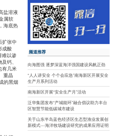
温高盐溶液
金属软
，海底热
后扩张中
形成酸
频道推荐
得难以渗
物及钙、
向海图强 逐梦深蓝海洋强国建设风帆正劲
也有几米
“人人讲安全 个个会应急”南海新区开展安全
、重晶
生产月系列活动
成的黑烟
南海新区开展“安全生产月”活动
泛华集团发布“产城能环”融合倡议助力丰台
区智慧节能低碳城市建设
关于山东半岛蓝色经济区生态型渔业发展创
新模式---海洋牧场建设研究的成果应用证明