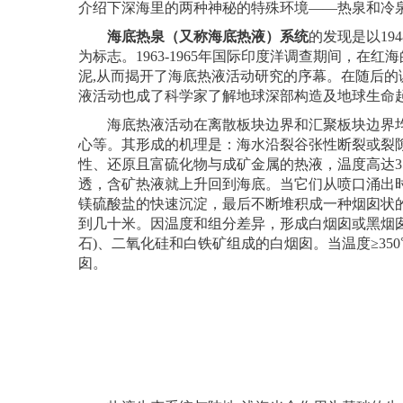
介绍下深海里的两种神秘的特殊环境——热泉和冷
海底热泉（又称海底热液）系统
的发现是以194
为标志。1963-1965年国际印度洋调查期间，
泥,从而揭开了海底热液活动研究的序幕。在随后
液活动也成了科学家了解地球深部构造及地球生命
海底热液活动在离散板块边界和汇聚板块边界均
心等。其形成的机理是：海水沿裂谷张性断裂或裂
性、还原且富硫化物与成矿金属的热液，温度高达3
透，含矿热液就上升回到海底。当它们从喷口涌出
镁硫酸盐的快速沉淀，最后不断堆积成一种烟囱状
到几十米。因温度和组分差异，形成白烟囱或黑烟囱：
石)、二氧化硅和白铁矿组成的白烟囱。当温度≥3
囱。