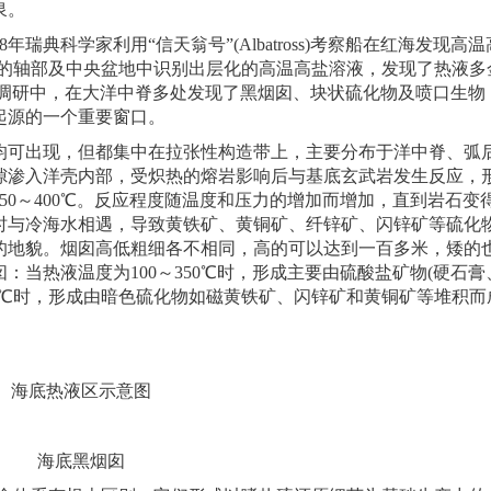
泉。
8年瑞典科学家利用“信天翁号”(Albatross)考察船在红海发现高
在红海的轴部及中央盆地中识别出层化的高温高盐溶液，发现了热液多
的调研中，在大洋中脊多处发现了黑烟囱、块状硫化物及喷口生物
起源的一个重要窗口。
可出现，但都集中在拉张性构造带上，主要分布于洋中脊、弧
隙渗入洋壳内部，受炽热的熔岩影响后与基底玄武岩发生反应，
50～400℃。反应程度随温度和压力的增加而增加，直到岩石变
时与冷海水相遇，导致黄铁矿、黄铜矿、纤锌矿、闪锌矿等硫化
的地貌。烟囱高低粗细各不相同，高的可以达到一百多米，矮的
当热液温度为100～350℃时，形成主要由硫酸盐矿物(硬石膏
50℃时，形成由暗色硫化物如磁黄铁矿、闪锌矿和黄铜矿等堆积而
海底热液区示意图
海底黑烟囱