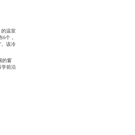
 的温室
布6个，
”。该冷
圈的窗
科学前沿