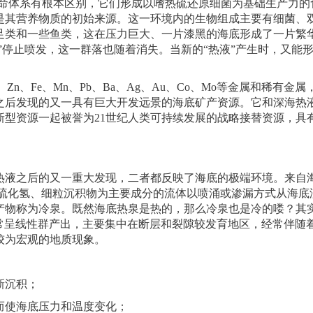
体系有根本区别，它们形成以嗜热硫还原细菌为基础生产力的
是其营养物质的初始来源。这一环境内的生物组成主要有细菌、
足类和一些鱼类，这在压力巨大、一片漆黑的海底形成了一片繁
液”停止喷发，这一群落也随着消失。当新的“热液”产生时，又能
Fe、Mn、Pb、Ba、Ag、Au、Co、Mo等金属和稀有金属
结壳之后发现的又一具有巨大开发远景的海底矿产资源。它和深海热
新型资源一起被誉为21世纪人类可持续发展的战略接替资源，具
液之后的又一重大发现，二者都反映了海底的极端环境。来自
、硫化氢、细粒沉积物为主要成分的流体以喷涌或渗漏方式从海底
产物称为冷泉。既然海底热泉是热的，那么冷泉也是冷的喽？其
常呈线性群产出，主要集中在断层和裂隙较发育地区，经常伴随
较为宏观的地质现象。
新沉积；
使海底压力和温度变化；