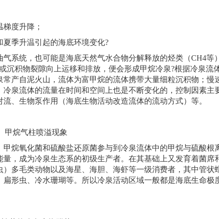
温梯度升降；
夏季升温引起的海底环境变化?
系统，也可能是海底天然气水合物分解释放的烃类（CH4等
或沉积物裂隙向上运移和排放，便会形成甲烷冷泉?根据冷泉流
泉常产自泥火山，流体为富甲烷的流体携带大量细粒沉积物；慢
。冷泉流体的流量在时间和空间上也是不断变化的，控制因素主
对流、生物泵作用（海底生物活动改造流体的流动方式）等。
甲烷气柱喷溢现象
甲烷氧化菌和硫酸盐还原菌参与到冷泉流体中的甲烷与硫酸根
能量，成为冷泉生态系的初级生产者。在其基础上又发育着菌席
虫）多毛类动物以及海星、海胆、海虾等一级消费者，其中管状
、扁形虫、冷水珊瑚等。所以冷泉活动区域一般都是海底生命极