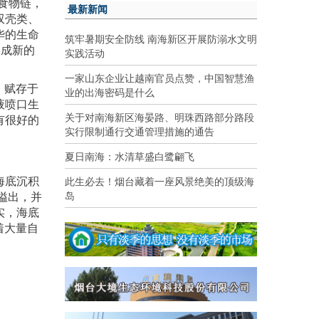
食物链，
最新新闻
双壳类、
华的生命
筑牢暑期安全防线 南海新区开展防溺水文明
形成新的
实践活动
一家山东企业让越南官员点赞，中国智慧渔
，赋存于
业的出海密码是什么
液喷口生
关于对南海新区海晏路、明珠西路部分路段
有很好的
实行限制通行交通管理措施的通告
夏日南海：水清草盛白鹭翩飞
此生必去！烟台藏着一座风景绝美的顶级海
海底沉积
岛
溢出，并
实，海底
着大量自