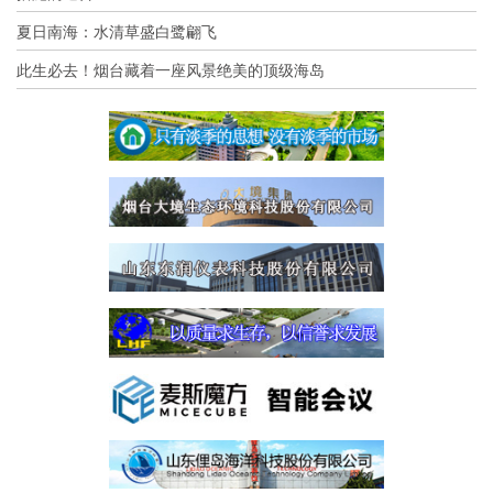
夏日南海：水清草盛白鹭翩飞
此生必去！烟台藏着一座风景绝美的顶级海岛