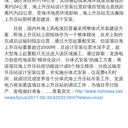
域，场区东西长约16公里，其西侧边线离海岸线直线最短距
离约24公里，海上升压站设计安装位置距项目登陆点直线距
离约为22公里。受海洋地质环境影响，海上升压站无法像陆
上升压站那样逐层建设、逐个安装。
目前，国内外海上风电项目普遍采用整体式吊装建设方
案，即海上升压站上部组块作为一个整体模块，在岸上制作
完成后运输到指定位置，通过大型起重船安装。但该项目海
上升压站重量超过2500吨，且设计安装位置水深不足，超
大型海上起重船只无法进入该区域施工。通过探索，龙源电
力创造性地采取“模块化设计、分体式安装”的施工方案，将
该项目海上升压站按功能设计成5个独立模块，分批运输至
升压站设计安装位置，并实施分体式安装，仅花费4天时
间，就成功完成世界首个分体式海上升压站吊装工作。龙源
电力将加紧该项目海上升压站的调试工作，为项目早日投
产、发电做好准备。......查看原文：
http://www.hellosea.net/
news/focus/2017-06-30/42033.html?lslwvo=rvvsr