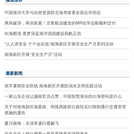
中国海洋大学与自然资源部北海局签署全面合作协议
乘风破浪，再添新翼！京鲁船业建造的MR化学品船顺利交付
向海图强 逐梦深蓝海洋强国建设风帆正劲
“人人讲安全 个个会应急”南海新区开展安全生产月系列活动
南海新区开展“安全生产月”活动
最新新闻
筑牢暑期安全防线 南海新区开展防溺水文明实践活动
一家山东企业让越南官员点赞，中国智慧渔业的出海密码是什么
关于对南海新区海晏路、明珠西路部分路段实行限制通行交通管理
措施的通告
夏日南海：水清草盛白鹭翩飞
此生必去！烟台藏着一座风景绝美的顶级海岛