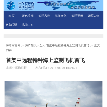
首 页
蓝色浪潮
海洋风云
海洋文化
海洋视频
领军人物
财富联盟
品牌山东
海洋财富网
>>
海洋知识大全
>>
首架中远程特种海上监测飞机首飞
>> 正文
内容
首架中远程特种海上监测飞机首飞
来源:中国海洋报 发布时间：2017-06-20 15:36:01