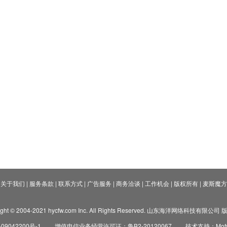
关于我们
|
服务条款
|
联系方式
|
广告服务
|
商务洽谈
|
工作机会
|
版权所有
|
麦斯魔方
ight © 2004-2021 hycfw.com Inc. All Rights Reserved. 山东海洋网络科技有限公
09042200号-1
增值电信业务经营许可证：鲁B2-20120067
技术支持：Mofyi